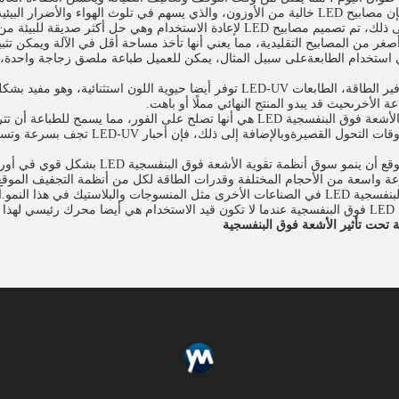
وبالإضافة إلى ذلك، فإن مصابيح LED خالية من الأوزون، والذي يسهم في تلوث الهواء
استخدام وهي حل أكثر صديقة للبيئة من مصابيح الهاليد المعدني التقليدية.
ا أن مصابيح LED أصغر من المصابيح التقليدية، مما يعني أنها تأخذ مساحة أقل في الآلة 
استخدام الطابعةعلى سبيل المثال، يمكن للعميل طباعة ملصق زجاجة واحدة،ثم ا
وبصرف النظر عن توفير الطاقة، الطابعات LED-UV توفر أيضا حيوية اللون
ة الأخرىحيث قد يبدو المنتج النهائي مملًا أو باهت.
ميزة أخرى للطباعة بالأشعة فوق البنفسجية LED هي أنها تصلح على الفور
التي تحتاج إلى تلبية أوقات التحول 
ونتيجة لذلك، من المتوقع أن ينمو سوق أ
ة واسعة من الأحجام المختلفة وقدرات الطاقة لكل من أنظمة التجفيف الموقع و
بأنظمة الأشعة فوق البنفسجية LED في الصناعات الأخرى مثل المنسوجات والبلاستي
وق.
 تحت تأثير الأشعة فوق البنفسجية