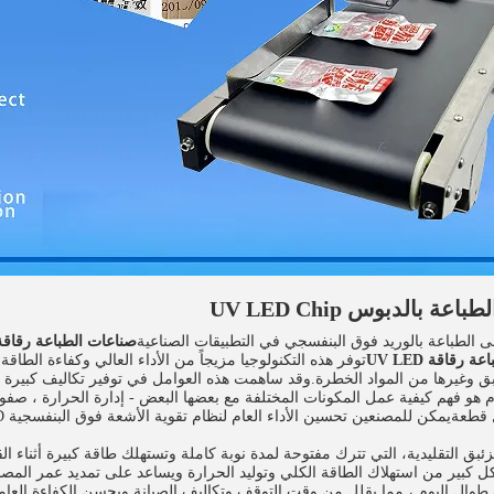
ة بالدبوس UV LED Chip
ى الطباعة بالوريد فوق البنفسجي في التطبيقات الصناعية
صناعات الطباعة رقاقة V LED
رقاقة UV LED
توفر هذه التكنولوجيا مزيجاً من الأداء العالي وكفاءة الطاقة 
بق وغيرها من المواد الخطرة.وقد ساهمت هذه العوامل في توفير تكاليف كبيرة 
و فهم كيفية عمل المكونات المختلفة مع بعضها البعض - إدارة الحرارة ، صفوف LED والبصري
كل كبير من استهلاك الطاقة الكلي وتوليد الحرارة ويساعد على تمديد عمر الم
طوال اليوم ، مما يقلل من وقت التوقف وتكاليف الصيانة ويحسن الكفاءة العام