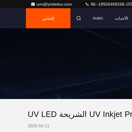
umi@ymleduv.com
86--18926468268-15
الأحداث
إقتباس
Arabic
2025-03-21