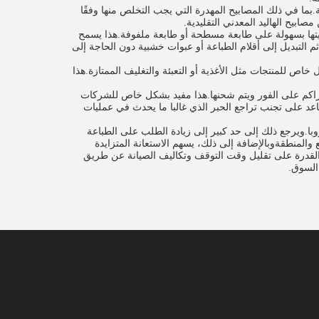
 والأضرار البيئية.بما في ذلك المصابيح المهدرة التي يجب التخلص منها وفقًا
ويمكن تثبيتها بسهولة على طابعة مسطحة أو طابعة ملفوفة.هذا يسمح
لتبديل إلى أقلام الطباعة أو عبوات خشبية دون الحاجة إلى
 استثنائية، وهو مفيد بشكل خاص للمنتجات مثل الأغذية أو التعبئة والتغليف الممتازة.هذا
، مما يسمح للطباعة أن تتراكم على الفور ويتم شحنها.هذا مفيد بشكل خاص للشركات
القصيرةوبالإضافة إلى ذلك، فإن أحبار LED-UV تجف بسرعة وتساعد على تجنب تراجع الحبر الذي غالبا ما يحدث في عمليات
نظمة تقوية الأشعة فوق البنفسجية LED بشكل قوي في أوروبا.ويرجع ذلك إلى حد كبير إلى زيادة الطلب على الطباعة
المنطقةوبالإضافة إلى ذلك، يسهم الاستعانة المتزايدة
ك في هذا النمو.القدرة على تقليل وقت التوقف وتكاليف الصيانة عن طريق