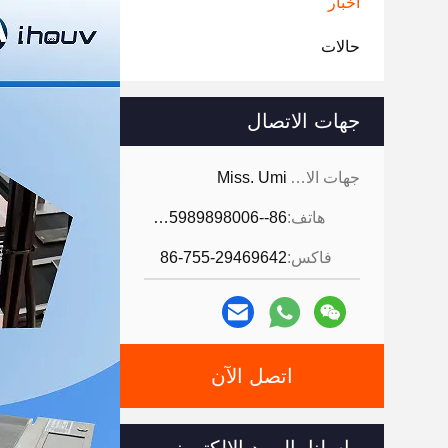
أخبار
حالات
جهات الاتصال
جهات الاتصال:
Miss. Umi
هاتف:
86--18926468268-15989898006
فاكس:
86-755-29469642
اتصل الآن