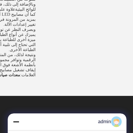
للوائح البيئيةعلاوة على ذلك، تم تصميم مصابيح LED لإعادة ال
كم
بمزيد من المرونة في 
تغيير إعدادات الآلة.
يميزك عن أنواع الطباع
الطباعة الأخرى.
الرقمية وتوافر مجموع
إيقاف تشغيل مصابيح LED فوق البنفسجية عندما لا تكون قيد الاستخدام هي أيضا محرك رئيسي لهذا الس
العلامات:
معدات صيانة
admin