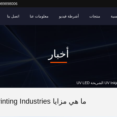
989898006
سية
منتجات
أشرطة فيديو
معلومات عنا
اتصل بنا
أخبار
ما هي مزايا UV Inkjet Printing Industries الشريحة UV LED