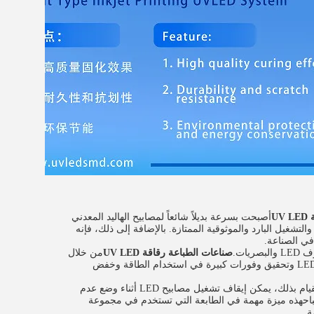
U
أصبحت بسرعة بديلاً شائعاً لمصابيح الهاليد المعدني
والتشغيل البارد والموثوقية الممتازة. بالإضافة إلى ذلك، فإنه
في الصناعة.
ات.
صناعات الطباعة رقاقة UV LED
من خلال
فهم كيفية تحسين كل قطعةيمكن للمصنعين تحسين الأداء العام لنظام تقوية الأشعة فوق البنفسجية LED وتحقيق وفورات كبيرة في استخدام الطاقة وخفض
على عكس مصابيح الزئبق التقليدية، التي تترك مفتوحة لمدة نوبة كاملة وتستهلك طاقة كبيرة أثناء القيام بذلك، يمكن إيقاف تشغيل مصابيح LED أثناء وضع عدم
صباحهذه ميزة مهمة في الطابعة التي تستخدم في مجموعة
ة.