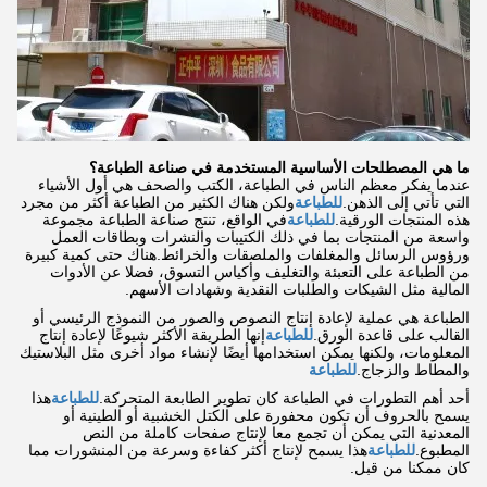
ما هي المصطلحات الأساسية المستخدمة في صناعة الطباعة؟
عندما يفكر معظم الناس في الطباعة، الكتب والصحف هي أول الأشياء
التي تأتي إلى الذهن.
للطباعة
ولكن هناك الكثير من الطباعة أكثر من مجرد
هذه المنتجات الورقية.
للطباعة
في الواقع، تنتج صناعة الطباعة مجموعة
واسعة من المنتجات بما في ذلك الكتيبات والنشرات وبطاقات العمل
ورؤوس الرسائل والمغلفات والملصقات والخرائط.هناك حتى كمية كبيرة
من الطباعة على التعبئة والتغليف وأكياس التسوق، فضلا عن الأدوات
المالية مثل الشيكات والطلبات النقدية وشهادات الأسهم.
الطباعة هي عملية لإعادة إنتاج النصوص والصور من النموذج الرئيسي أو
القالب على قاعدة الورق.
للطباعة
إنها الطريقة الأكثر شيوعًا لإعادة إنتاج
المعلومات، ولكنها يمكن استخدامها أيضًا لإنشاء مواد أخرى مثل البلاستيك
والمطاط والزجاج.
للطباعة
أحد أهم التطورات في الطباعة كان تطوير الطابعة المتحركة.
للطباعة
هذا
يسمح بالحروف أن تكون محفورة على الكتل الخشبية أو الطينية أو
المعدنية التي يمكن أن تجمع معا لإنتاج صفحات كاملة من النص
المطبوع.
للطباعة
هذا يسمح لإنتاج أكثر كفاءة وسرعة من المنشورات مما
كان ممكنا من قبل.