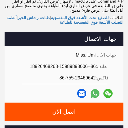
Command + P على macOS ، لإظهار عرض القارئ. ثم انقر أو انقر
على زر الطابعة في عرض القارئ لبدء الطباعة.يحتوي متصفح سفاري من
أبل أيضًا على عرض قارئ مدمج.
العلامات:
للصقيع تحت الأشعة فوق البنفسجية
|
طباعة رشاش الحبر
|
أنظمة
التصلب للأشعة فوق البنفسجية للطباعة
جهات الاتصال
جهات الاتصال:
Miss. Umi
هاتف:
86--18926468268-15989898006
فاكس:
86-755-29469642
اتصل الآن