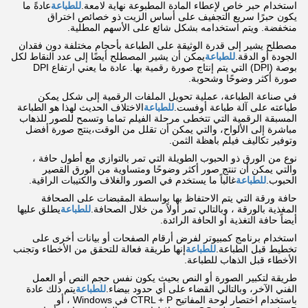
استخدام حبر خاص لإعطاء المادة المطبوعة نهاية لامعة.
للطباعة
عادةً ما
يكون حبرًا سريع التجفيف على أساس الزيت ذو خصائص اختراق
منخفضة. ويتم استخدامه بشكل شائع على الأسهم المطلية.
مصطلح يشير إلى قدرة الوثيقة على الطباعة بأحجام مختلفة دون فقدان
الجودة أو الدقة.
للطباعة
يمكن أن يشير المصطلح أيضًا إلى عدد النقاط لكل
بوصة (DPI) التي يتم إنتاج صورة رقمية بها. عادة ما يعني ارتفاع DPI
صورة أكثر وضوحًا وشحوبة.
في صناعة الطباعة، عملية تحويل الملفات الرقمية إلى شكل يمكن
طباعته على آلة طباعة أوفست.
للطباعة
الاختلاف الحديث لهذا هو الطباعة
المسبقة الرقمية التي تتخطى مرحلة الفيلم تماما وتسمح للصور للذهاب
مباشرة إلى الألواح، والتي يمكن أن تقلل من الوقت،ينتج صورة أفضل
وتوفير تكاليف فيلم باهظة الثمن.
نوع من الورق ذو الحبوب الطويلة التي تمر بالتوازي مع أطول حافة ،
والتي يمكن أن تنتج صور أكثر وضوحًا ومتساوية من الورق القصير
الحبوب.
للطباعة
غالباً ما يستخدم في الصور والغلاف والكتيبات الراقية.
حافة ورقة التي يتم الاحتفاظ بها بواسطة المقبضات على الصحافة
المغذية بالورقة ، وبالتالي تمر أولاً من خلال الصحافة.
للطباعة
يطلق عليها
أيضاً حافة التغذية أو الحافة الرائدة.
استخدام برنامج كمبيوتر لفرض أرقام الصفحات أو بيانات أخرى على
تخطيط قبل الطباعة.
للطباعة
إنها طريقة فعالة للتحقق من الأخطاء وتجنب
الأخطاء قبل الذهاب للطباعة.
طريقة لتكبير الصورة أو النص بحيث يكون نفس حجم النص أو العمل
الفني الآخر، وبالتالي القضاء على أي حدود بيضاء.
للطباعة
يتم ذلك عادة
باستخدام اختصار لوحة المفاتيح CTRL + P في Windows ، أو