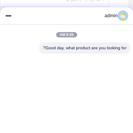
admin
يرسل
8:46 AM
Good day, what product are you looking for?
shenzhen yuanming co., ltd
umi@ymleduv.com
86--18926468268-15989898006
الطابق الثالث، المبنى 2، منطقة جينغشينغ الصناعية، رقم 119
شارع هوافان، شارع دالانغ، منطقة لونغهوا، شنشن، 518109