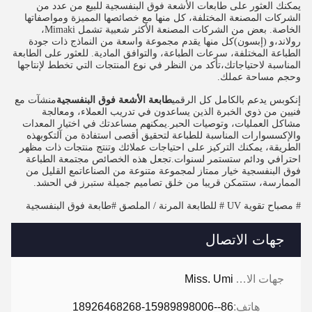
يمكنك العثور على طابعات الأشعة فوق البنفسجية للبيع من عدد من
الشركات المصنعة المختلفة، كل منها مع خصائصها المميزة ومواصفاتها
الخاصة. بعض من الشركات المصنعة الأكثر شعبية تشمل Mimaki،
رولاند،و (إبسون)كل منها يقدم مجموعة واسعة من النماذج ذات جودة
الطباعة المختلفة، سرعات الطباعة، والتوافق المادية. للعثور على الطابعة
المناسبة لاحتياجاتك،تأكد من النظر في نوع المنتجات التي تخطط لإنتاجها
وحجم مساحة عملك.
إنكوبس يدعم بالكامل كل الرقمي
طابعة الأشعة فوق البنفسجية
منشآت مع
فنيين من ذوي الخبرة الذين يساعدون في تدريب العملاء، ومعالجة
مشاكل العمليات، وتوصيات الحبر.يمكنهم مساعدتك في اختيار المعدات
والإكسسوارات المناسبة للطباعة لتحقيق أقصى استفادة من آلتكوبهذه
الطريقة، يمكنك التركيز على احتياجات عملائك وتنتج منتجات ذات مظهر
احترافي ودائم ستستمر لسنوات.تجعل هذه الخصائص مجتمعة الطباعة
فوق البنفسجية خيار ممتاز لمجموعة متنوعة من الصناعاتمع القليل من
الممارسة، ستتمكن قريبا من خلق تصاميم جميلة ستبرز في الحشد.
# مصباح تقوية UV # للطابعة المرنة / الملصق #
طابعة فوق البنفسجية
جهات الاتصال
جهات الاتصال:
Miss. Umi
هاتف:
86--18926468268-15989898006