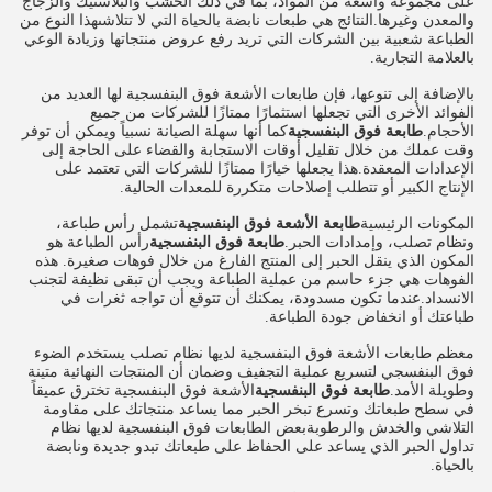
على مجموعة واسعة من المواد، بما في ذلك الخشب والبلاستيك والزجاج
والمعدن وغيرها.النتائج هي طبعات نابضة بالحياة التي لا تتلاشىهذا النوع من
الطباعة شعبية بين الشركات التي تريد رفع عروض منتجاتها وزيادة الوعي
بالعلامة التجارية.
بالإضافة إلى تنوعها، فإن طابعات الأشعة فوق البنفسجية لها العديد من
الفوائد الأخرى التي تجعلها استثمارًا ممتازًا للشركات من جميع
الأحجام.
طابعة فوق البنفسجية
كما أنها سهلة الصيانة نسبياً ويمكن أن توفر
وقت عملك من خلال تقليل أوقات الاستجابة والقضاء على الحاجة إلى
الإعدادات المعقدة.هذا يجعلها خيارًا ممتازًا للشركات التي تعتمد على
الإنتاج الكبير أو تتطلب إصلاحات متكررة للمعدات الحالية.
المكونات الرئيسية
طابعة الأشعة فوق البنفسجية
تشمل رأس طباعة،
ونظام تصلب، وإمدادات الحبر.
طابعة فوق البنفسجية
رأس الطباعة هو
المكون الذي ينقل الحبر إلى المنتج الفارغ من خلال فوهات صغيرة. هذه
الفوهات هي جزء حاسم من عملية الطباعة ويجب أن تبقى نظيفة لتجنب
الانسداد.عندما تكون مسدودة، يمكنك أن تتوقع أن تواجه ثغرات في
طباعتك أو انخفاض جودة الطباعة.
معظم طابعات الأشعة فوق البنفسجية لديها نظام تصلب يستخدم الضوء
فوق البنفسجي لتسريع عملية التجفيف وضمان أن المنتجات النهائية متينة
وطويلة الأمد.
طابعة فوق البنفسجية
الأشعة فوق البنفسجية تخترق عميقاً
في سطح طبعاتك وتسرع تبخر الحبر مما يساعد منتجاتك على مقاومة
التلاشي والخدش والرطوبةبعض الطابعات فوق البنفسجية لديها نظام
تداول الحبر الذي يساعد على الحفاظ على طبعاتك تبدو جديدة ونابضة
بالحياة.