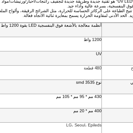
ية
ق البنفسجية، بسرعة عالية وأداء جيد.
 تتيح الطباعة على الركائز الحساسة للحرارة، مثل الشرائح الرقيقة، وألواح الملصق
أنظمة معالجة بالأشعة فوق البنفسجية LED بقوة 1200 واط للطباعة
1200 واط
UV
ح
480 قطعة
ي
نوع 3535 smd
430 مم * 95 مم * 105 مم
400 مم * 20 مم
LG، Seoul، Epileds