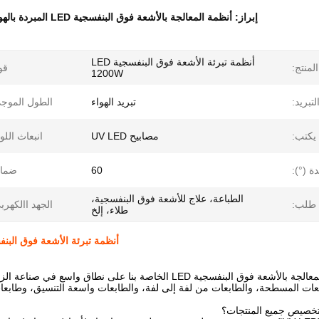
إبراز:
أنظمة المعالجة بالأشعة فوق البنفسجية LED المبردة بالهواء
أنظمة تبرئة الأشعة فوق البنفسجية LED
لمنتج:
قو
1200W
بريد:
تبريد الهواء
الطول الموج
يكتب:
مصابيح UV LED
انبعاث اللو
ة (°):
60
ضمان
الطباعة، علاج للأشعة فوق البنفسجية،
طلب:
الجهد االكهرب
طلاء، إلخ
أنظمة تبرئة الأشعة فوق البنفسجية LED المبردة بالهواء لمعدات الطباعة
 LED الخاصة بنا على نطاق واسع في صناعة الزجاج، وصناعة الديكور، وصناعة مواد البناء،
عات المسطحة، والطابعات من لفة إلى لفة، والطابعات واسعة التنسيق، وطابعات ا