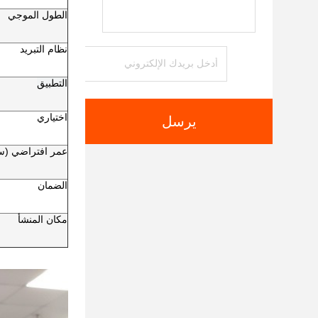
الطول الموجي
نظام التبريد
التطبيق
اختياري
يرسل
عمر افتراضي (س
الضمان
مكان المنشأ