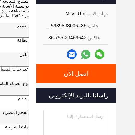
مصباح المعالجة "UV LED" هو تقنية جديدة وطريقة جديدة لتجفيف راتنجات/أحبار/ورنيشات/مواد لاصقة/طلاءات من سلسلة الأشعة فوق البنفسج
بواسطة الأشعة فو
بيئة طباعة باردة:
جهات الاتصال:
Miss. Umi
مواد PVC، والمزيد. الحد الأدنى لمقاومة الحرارة يسمح بمعايرة ثنائية الاتجاه فعالة.
هاتف:
86--18926468268-15989898006
العنصر
فاكس:
86-755-29469642
الطاقة
اللون
عدد حبات المصبا
اتصل الآن
نوع الصمام الثنائ
راسلنا بالبريد الإلكتروني
الحجم
الحجم المضيء
مادة الشريحة