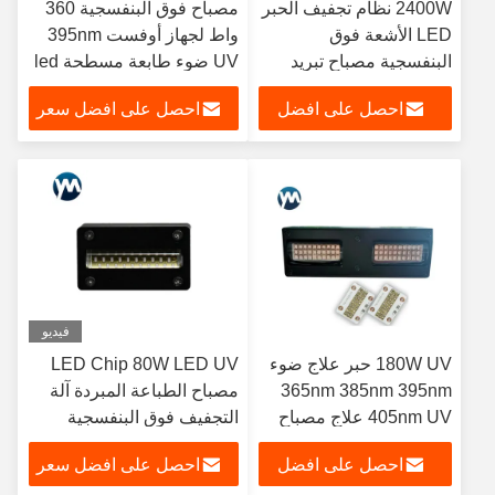
2400W نظام تجفيف الحبر
مصباح فوق البنفسجية 360
LED الأشعة فوق
واط لجهاز أوفست 395nm
البنفسجية مصباح تبريد
UV ضوء طابعة مسطحة led
المياه
uva
احصل على افضل
احصل على افضل سعر
سعر
فيديو
180W UV حبر علاج ضوء
LED Chip 80W LED UV
365nm 385nm 395nm
مصباح الطباعة المبردة آلة
405nm UV علاج مصباح
التجفيف فوق البنفسجية
مخصصة A3 / A4
احصل على افضل
احصل على افضل سعر