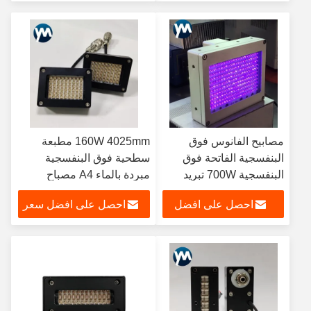
سعر
مصابيح الفانوس فوق
160W 4025mm مطبعة
البنفسجية الفاتحة فوق
سطحية فوق البنفسجية
البنفسجية 700W تبريد
مبردة بالماء A4 مصباح
المياه مصباح العلاج فوق
الأشعة فوق البنفسجية LED
احصل على افضل
احصل على افضل سعر
البنفسجي للطباعة الورقية
لمبردة المياه UV Led
مع 395nm الضوء
Curing Lamp
سعر