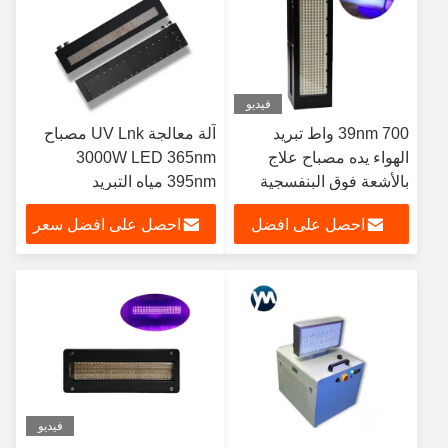
فيديو
39nm 700 واط تبريد
آلة معالجة UV Lnk مصباح
الهواء يده مصباح علاج
3000W LED 365nm
بالأشعة فوق البنفسجية
395nm مياه التبريد
ضوء محمول للخشب
احصل على افضل
احصل على افضل سعر
التمهيدي الأثاث الطلاء
طلاء الأشعة فوق
سعر
البنفسجية التمهيدي علاج
مصباح
فيديو