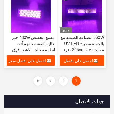
فيديو
360W الصناعة الصينية بيع
مصنع مخصص 480W حبر
بالجملة مصباح UV LED
عالية القوة معالجة أدت
معالجة 395nm UV ضوء
أنظمة معالجة الأشعة فوق
طابعة مسطحة
البنفسجية للطباعة
احصل على افضل
احصل على افضل سعر
سعر
2
1
جهات الاتصال