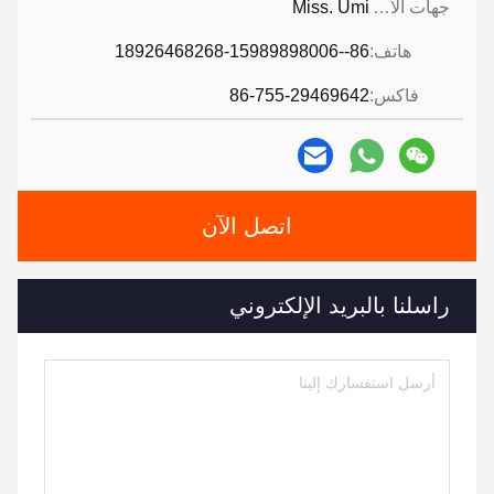
جهات الاتصال:
Miss. Umi
هاتف:
86--18926468268-15989898006
فاكس:
86-755-29469642
اتصل الآن
راسلنا بالبريد الإلكتروني