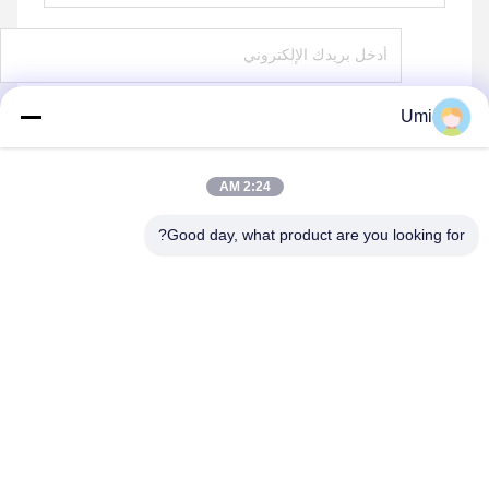
Umi
يرسل
2:24 AM
Good day, what product are you looking for?
shenzhen yuanming co., ltd
umi@ymleduv.com
86--18926468268-15989898006
الطابق الثالث، المبنى 2، منطقة جينغشينغ الصناعية، رقم 119
شارع هوافان، شارع دالانغ، منطقة لونغهوا، شنشن، 518109