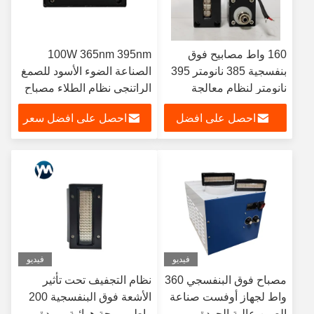
160 واط مصابيح فوق
100W 365nm 395nm
بنفسجية 385 نانومتر 395
الصناعة الضوء الأسود للصمغ
نانومتر لنظام معالجة
الراتنجي نظام الطلاء مصباح
الأشعة فوق البنفسجية
العلاج فوق البنفسجي
احصل على افضل
احصل على افضل سعر
المبرد بالماء ذو الإضاءة
المسطحة
سعر
فيديو
فيديو
مصباح فوق البنفسجي 360
نظام التجفيف تحت تأثير
واط لجهاز أوفست صناعة
الأشعة فوق البنفسجية 200
الصين عالية الجودة
واط مروحة هوائية مبردة