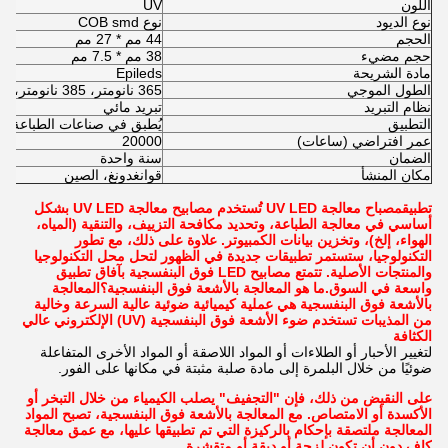
اللون
UV
نوع الديود
نوع COB smd
الحجم
44 مم * 27 مم
حجم مضيء
38 مم * 7.5 مم
مادة الشريحة
Epileds
الطول الموجي
365 نانومتر، 385 نانومتر، 395 نانومتر، 405 نانومتر
نظام التبريد
تبريد مائي
التطبيق
يُطبق في صناعات الطباعة الم
عمر افتراضي (ساعات)
20000
الضمان
سنة واحدة
مكان المنشأ
قوانغدونغ، الصين
تطبيق
مصباح معالجة UV LED
تُستخدم مصابيح معالجة UV LED بشكل
أساسي في معالجة الطباعة، وتحديد مكافحة التزييف، والتنقية (المياه،
الهواء، إلخ)، وتخزين بيانات الكمبيوتر. علاوة على ذلك، مع تطور
التكنولوجيا، ستستمر تطبيقات جديدة في الظهور لتحل محل التكنولوجيا
والمنتجات الأصلية. تتمتع مصابيح LED فوق البنفسجية بآفاق تطبيق
واسعة في السوق.
ما هو المعالجة بالأشعة فوق البنفسجية؟
المعالجة
بالأشعة فوق البنفسجية هي عملية كيميائية ضوئية عالية السرعة وخالية
من المذيبات تستخدم ضوء الأشعة فوق البنفسجية (UV) الإلكتروني عالي
الكثافة
لتغيير الأحبار أو الطلاءات أو المواد اللاصقة أو المواد الأخرى المتفاعلة
ضوئيًا من خلال البلمرة إلى مادة صلبة مثبتة في مكانها على الفور.
على النقيض من ذلك، فإن "التجفيف" يصلب الكيمياء من خلال التبخر أو
الأكسدة أو الامتصاص. مع المعالجة بالأشعة فوق البنفسجية، تصبح المواد
المعالجة ملتصقة بإحكام بالركيزة التي تم تطبيقها عليها، مع عمق معالجة
كافٍ دون أن تكون لزجة أو دبقة أو متقشرة.