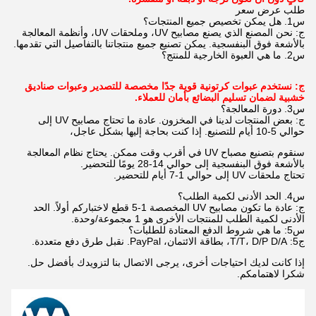
طلب عرض سعر
س1. هل يمكن تخصيص جميع المنتجات؟
ج: نحن المصنع الذي يصنع مصابيح UV، وملحقات UV، وأنظمة المعالجة
بالأشعة فوق البنفسجية. يمكن تصنيع جميع منتجاتنا بالتفاصيل التي تقدمها.
س2. ما هي العبوة الخارجية للمنتج؟
ج: نستخدم عبوات كرتونية قوية جدًا مخصصة للتصدير وعبوات صناديق
خشبية لضمان تسليم البضائع بأمان للعملاء.
س3. دورة المعالجة؟
ج: بعض المنتجات لدينا في المخزون. عادة ما تحتاج مصابيح UV إلى
حوالي 5-10 أيام للتصنيع. إذا كنت بحاجة إليها بشكل عاجل،
سنقوم بتصنيع مصباح UV في أقرب وقت ممكن. يحتاج نظام المعالجة
بالأشعة فوق البنفسجية إلى حوالي 14-28 يومًا للتحضير.
تحتاج ملحقات UV إلى حوالي 1-7 أيام للتحضير.
س4. الحد الأدنى لكمية الطلب؟
ج: عادة ما تكون مصابيح UV المخصصة 1-5 قطع لاختباركم أولاً. الحد
الأدنى لكمية الطلب للمنتجات الأخرى هو 1 مجموعة/وحدة.
س5: ما هي شروط الدفع المعتادة للطلبات؟
ج5: T/T، D/P D/A، بطاقة الائتمان، PayPal. نقبل طرق دفع متعددة.
إذا كانت لديك احتياجات أخرى، يرجى الاتصال بنا لتزويدك بأفضل حل.
شكرا لاهتمامكم.