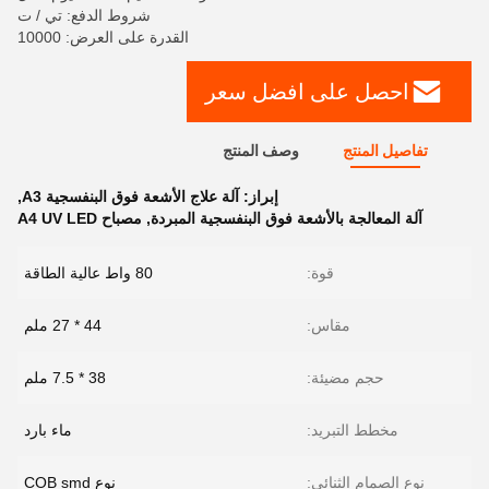
شروط الدفع: تي / ت
القدرة على العرض: 10000
احصل على افضل سعر
تفاصيل المنتج
وصف المنتج
إبراز:
آلة علاج الأشعة فوق البنفسجية A3
,
آلة المعالجة بالأشعة فوق البنفسجية المبردة
,
مصباح A4 UV LED
قوة:
80 واط عالية الطاقة
مقاس:
44 * 27 ملم
حجم مضيئة:
38 * 7.5 ملم
مخطط التبريد:
ماء بارد
نوع الصمام الثنائي:
نوع COB smd