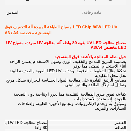
مادة رقاقة:
ابيلدس
LED Chip 80W LED UV مصباح الطباعة المبردة آلة التجفيف فوق
البنفسجية مخصصة A3 / A4
مصباح معالجة UV LED بقوة 80 واط، آلة معالجة UV مبردة، مصباح UV
LED مخصص A3/A4
حول نظام المعالجة بالأشعة فوق البنفسجية
تصميمه المريح المدمج والخفيف الوزن وسهل الاستخدام يضمن الراحة
أثناء الاستخدام الممتد، مما يوفر
تحكمًا مثاليًا للتطبيقات الدقيقة. وحدات LED UV القوية والصديقة للبيئة
تحل محل التقليدية
مصابيح الزئبق القادرة على معالجة المواد الحساسة للحرارة بشكل مريح
وتقليل استهلاك الطاقة والتأثير البيئي.
كفاءته تفوق طرق المعالجة التقليدية مما يعزز الإنتاجية دون التضحية
بالجودة. إنه متعدد الاستخدامات
وموثوق به ويخدم الإلكترونيات، وتجميع الأجهزة الطبية، وإصلاحات
السيارات، والمزيد.
العنصر
مصباح معالجة UV LED بقوة 80 واط
الطاقة
80 واط