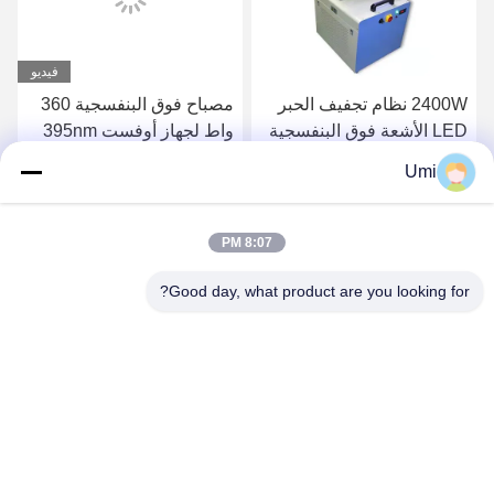
فيديو
2400W نظام تجفيف الحبر
مصباح فوق البنفسجية 360
LED الأشعة فوق البنفسجية
واط لجهاز أوفست 395nm
مصباح تبريد المياه
UV ضوء طابعة مسطحة led
Umi
uva
احصل على افضل سعر
احصل على افضل سعر
8:07 PM
Good day, what product are you looking for?
shenzhen yuanming co., ltd
umi@ymleduv.com
86--18926468268-15989898006