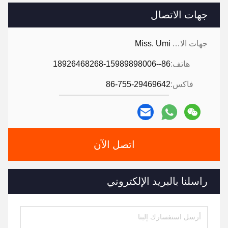
جهات الاتصال
جهات الاتصال:
Miss. Umi
هاتف:
86--18926468268-15989898006
فاكس:
86-755-29469642
اتصل الآن
راسلنا بالبريد الإلكتروني