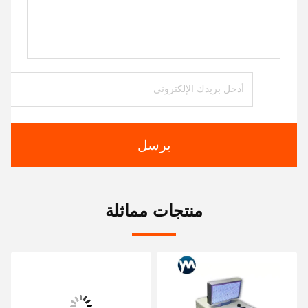
يرسل
منتجات مماثلة