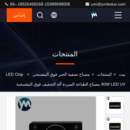
86--18926468268-15989898006
umi@ymleduv.com
إقتباس
المنتجات
بيت
>
المنتجات
>
مصباح تصفية الحبر فوق البنفسجي
>
LED Chip
80W LED UV مصباح الطباعة المبردة آلة التجفيف فوق البنفسجية
مخصصة A3 / A4