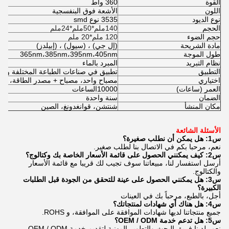
القوة
360 واط
اللون
الأشعة فوق البنفسجية
نوع الديود
3535 نوع smd
الحجم
140ملم*50ملم*24ملم
حجم الضوء
120 ملم*20 ملم
مادة الشريحة
(إل جي) ، (سيول) ، (إبيلدز)
طول الموجة
365nm،385nm،395nm،405nm
نظام التبريد
المبرد بالماء
التطبيق
تطبيق في صناعات الطباعة المختلفة والطل
اختياري
مصباح واحد، مصباح + مصدر الطاقة، مصب
العمر (ساعات)
10000
الساعات
الضمان
سنة واحدة
مكان المنشأ
شنتشن، قوانغدونغ، الصين
الأسئلة الشائعة
س1: هل يمكن أن نطلب صغيرة؟
نعم، مرحبا بكم في الاتصال بنا لطلب صغير.
س2: كيف يمكنني الحصول على قائمة الأسعار الخاصة بك وكتالوج؟
أرسل استفسار لنا، مبيعاتنا سوف تجيب لك قريبا مع قائمة الأسعار
والكتالوج.
س3: هل يمكنني الحصول على عينة للتحقق من الجودة قبل الطلبات
الكبيرة؟
أجل، بالطبع، مرحباً بك في العينات
س4: هل هناك أي شهادات لمنتجاتك؟
جميع منتجاتنا لديها شهادات الموافقة على الموافقة، و ROHS.
س5: هل تدعم خدمة OEM / ODM؟
نعم، لدينا فريق البحث والتطوير المهنية لتقديم خدمة OEM / ODM.