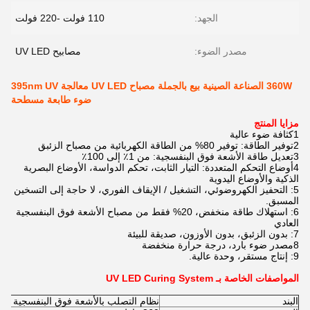
الجهد:
110 فولت -220 فولت
مصدر الضوء:
مصابيح UV LED
360W الصناعة الصينية بيع بالجملة مصباح UV LED معالجة 395nm UV
ضوء طابعة مسطحة
مزايا المنتج
1كثافة ضوء عالية
2توفير الطاقة: توفير 80% من الطاقة الكهربائية من مصباح الزئبق
3تعديل طاقة الأشعة فوق البنفسجية: من 1٪ إلى 100٪
4أوضاع التحكم المتعددة: التيار الثابت، تحكم الدواسة، الأوضاع البصرية
الذكية والأوضاع اليدوية
5: التحفيز الكهروضوئي، التشغيل / الإيقاف الفوري، لا حاجة إلى التسخين
المسبق.
6: استهلاك طاقة منخفض، 20% فقط من مصباح الأشعة فوق البنفسجية
العادي
7: بدون الزئبق، بدون الأوزون، صديقة للبيئة
8مصدر ضوء بارد، درجة حرارة منخفضة
9: إنتاج مستقر، وحدة عالية.
المواصفات الخاصة بـ UV LED Curing System
البند
نظام التصلب بالأشعة فوق البنفسجية 36
0W