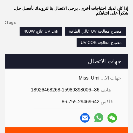
إذا كان لديك احتياجات أخرى، يرجى الاتصال بنا لتزويدك بأفضل حل.
شكراً على انتباهكم
Tags:
مصباح معالجة UV عالي الطاقة
UV Lnk علاج 400W
مصباح معالجة UV COB
جهات الاتصال
جهات الاتصال:
Miss. Umi
هاتف:
86--18926468268-15989898006
فاكس:
86-755-29469642