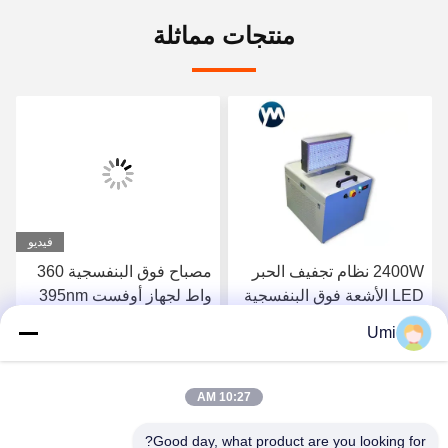
منتجات مماثلة
فيديو
2400W نظام تجفيف الحبر
مصباح فوق البنفسجية 360
LED الأشعة فوق البنفسجية
واط لجهاز أوفست 395nm
مصباح تبريد المياه
UV ضوء طابعة مسطحة led
Umi
uva
احصل على افضل سعر
احصل على افضل سعر
10:27 AM
Good day, what product are you looking for?