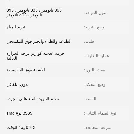
365 نانومتر ، 385 نانومتر ، 395
طول الموجة:
نانومتر ، 405 نانومتر
وضع التبريد:
تبريد المياه
طلب:
الطباعة والطلاء والحبر فوق البنفسجي
حزمة عدسة كوارتز درجة الحرارة
عملية التغليف:
العالية
يبعث باللون:
الأشعة فوق البنفسجية
وضع التحكم:
يدوي، تلقائي
السمة:
نظام التبريد بالماء عالي الجودة
نوع الصمام الثنائي:
3535 نوع smd
سرعة المعالجة:
2-3 ثانية / الوقت