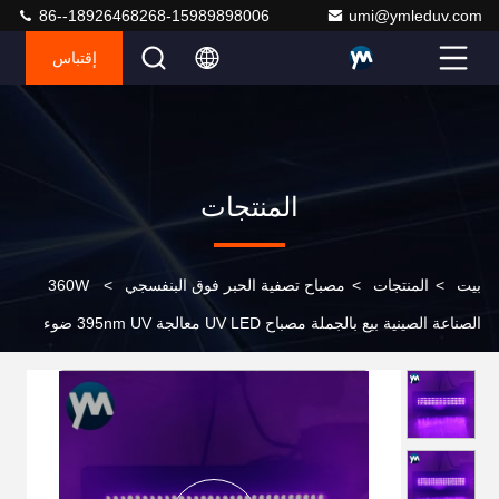
86--18926468268-15989898006
umi@ymleduv.com
إقتباس
المنتجات
بيت
>
المنتجات
>
مصباح تصفية الحبر فوق البنفسجي
>
360W
الصناعة الصينية بيع بالجملة مصباح UV LED معالجة 395nm UV ضوء
طابعة مسطحة