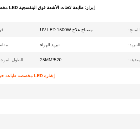
إبراز:
طابعة لافتات الأشعة فوق البنفسجية LED مخصصة
لمنتج:
مصباح علاج UV LED 1500W
قو
بريد:
تبريد الهواء
مقاس
ضيئة:
520*25MM
الطول الموج
إشارة LED مخصصة طباعة حبر UV 1500W 395nm 405nm لنظام علاج UV المبرد بالهواء