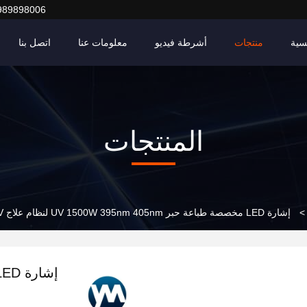
989898006
سية
منتجات
أشرطة فيديو
معلومات عنا
اتصل بنا
المنتجات
>
إشارة LED مخصصة طباعة حبر UV 1500W 395nm 405nm لنظام علاج UV المبرد بالهواء