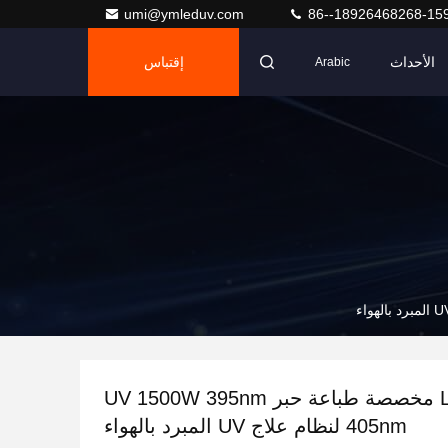
umi@ymleduv.com
86--18926468268-15
الأحداث
إقتباس
Arabic
إشارة LED مخصصة طباعة حبر UV 1500W 395nm
405nm لنظام علاج UV المبرد بالهواء