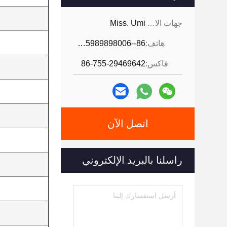
جهات الاتصال:
Miss. Umi
هاتف:
86--18926468268-15989898006
فاكس:
86-755-29469642
اتصل الآن
راسلنا بالبريد الإلكتروني