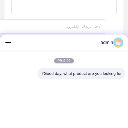
admin
يرسل
9:09 PM
Good day, what product are you looking for?
shenzhen yuanming co., ltd
umi@ymleduv.com
86--18926468268-15989898006