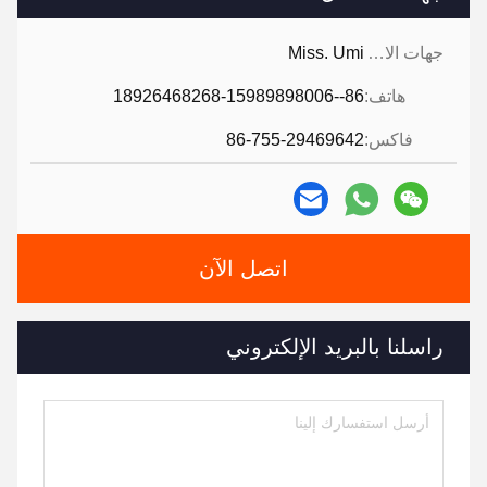
جهات الاتصال:
Miss. Umi
هاتف:
86--18926468268-15989898006
فاكس:
86-755-29469642
اتصل الآن
راسلنا بالبريد الإلكتروني