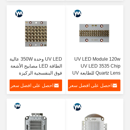
البنفسجية LED
UV LED Module 120w
UV LED وحدة 350W عالية
UV LED 3535 Chip
الطاقة LED مصابيح الأشعة
Quartz Lens للطابعة UV
فوق البنفسجية الركيزة
UV حبر المعالجة
النحاسية النقية
احصل على افضل سعر
احصل على افضل سعر