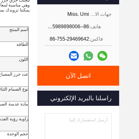
لتجنب حرق خرز الم
وهي مناسبة لمعال
يمكننا تزويدك ب
جهات الاتصال:
Miss. Umi
هاتف:
86--18926468268-15989898006
اسم المنتج
فاكس:
86-755-29469642
الطاقة
اللون
عدد خرز المصباح
اتصل الآن
نوع الصمام الثنا
راسلنا بالبريد الإلكتروني
مادة عدسة الصما
زاوية رؤية العد
حجم الوحدة