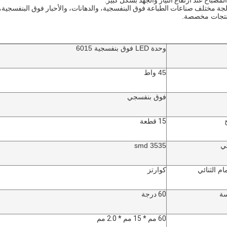
صباح عند ارتفاع التيار والجهد بشكل كبير.
جة مختلف صناعات الطباعة فوق البنفسجية، والدهانات، والأحبار فوق البنفسجية،
منتجات مخصصة.
وحدة LED فوق بنفسجية 6015
45 واط
فوق بنفسجي
15 قطعة
ئي
3535 smd
م الثنائي
كوارتز
سة
60 درجة
60 مم * 15 مم * 2.0 مم