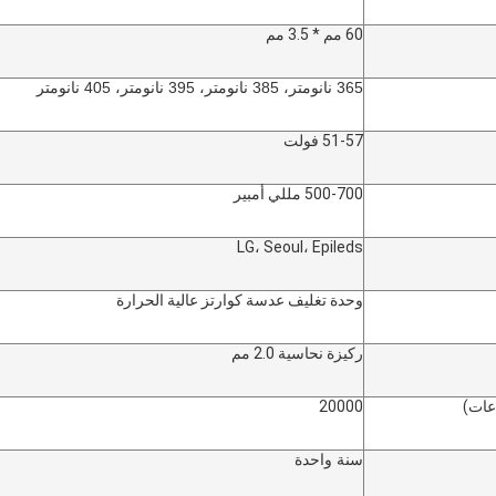
60 مم * 3.5 مم
365 نانومتر، 385 نانومتر، 395 نانومتر، 405 نانومتر
51-57 فولت
500-700 مللي أمبير
LG، Seoul، Epileds
وحدة تغليف عدسة كوارتز عالية الحرارة
ركيزة نحاسية 2.0 مم
عات)
20000
سنة واحدة