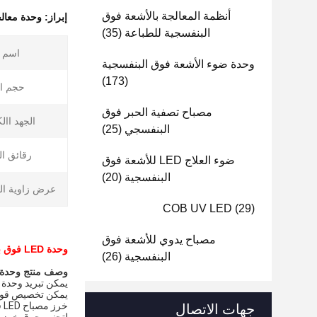
أنظمة المعالجة بالأشعة فوق
إبراز:
وحدة معالجة با
البنفسجية للطباعة
(35)
اسم ا
وحدة ضوء الأشعة فوق البنفسجية
(173)
حجم ال
مصباح تصفية الحبر فوق
الجهد اال
البنفسجي
(25)
رقائق ال
ضوء العلاج LED للأشعة فوق
البنفسجية
(20)
عرض زاوية ال
COB UV LED
(29)
مصباح يدوي للأشعة فوق
وحدة LED فوق بنفسجية 45 واط مصدر ضوء خطي عالي الطاقة وحدة لصق سلسة وحدة معالجة
البنفسجية
(26)
وصف منتج وحدة LED فوق بنفسجي
يمكن تبريد وحدة LED فوق بنفسجية بالماء أو بالهواء.
يمكن تخصيص قوى و
خرز مصباح LED فوق بنفسجي هو مواد استهلاكية. يرجى استخدام خرز المصباح بشكل معقول لإطالة عمر الخدمة،
جهات الاتصال