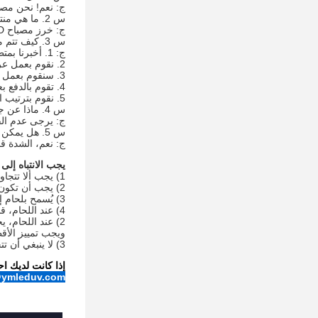
ج: نعم! نحن مصنع في شنتشن.
س 2. ما هي منتجاتك الرئيسية؟
ج: خرز مصباح LED فوق بنفسجي؛ وحدة LED فوق بنفسجية؛ مصباح LED فوق بنفسجي فردي ومعدات فوق بنفسجية.
س 3. كيف تتم معالجة الطلب؟
ج: 1. أخبرنا بمتطلباتك.
2. نقوم بعمل عرض أسعار ونقدم نصائحنا.
3. سنقوم بعمل فاتورة أولية بعد تأكيد عرض الأسعار.
4. تقوم بالدفع بعد التحقق من التفاصيل.
5. نقوم بترتيب التسليم في أسرع وقت ممكن.
س 4. ماذا عن جودة مصابيح LED؟
ج: يرجى عدم القلق 
س 5. هل يمكن تعديل شدة الأشعة فوق البنفسجية؟
ج: نعم، الشدة قابلة للتعديل 
يجب الانتباه إلى لحام LED فوق البنفسجية
1) يجب ألا تتجاوز مدة اللحام 3 ثوانٍ؛
2) يجب أن تكون درجة حرارة اللحام أقل من 260 درجة مئوية.
3) يُسمح بلحام إعادة التدفق مرة واحدة فقط.
4) عند اللحام، قم بتمييز القطبية الموجبة والسالبة، وتجنب العدسة لتجنب إتلاف العدسة.
2) عند اللحام، يجب الانتباه إلى وقت ودرجة حرارة اللحام،
ويجب تمييز الأقط
3) لا ينبغي أن تتجاوز المعلمات الكهربائية مثل التيار والجهد القيم المقدرة.
إذا كانت لديك ا
ymleduv.com