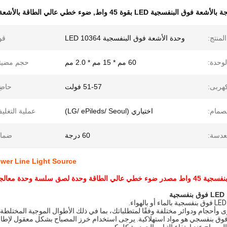
لأشعة فوق البنفسجية LED بقوة 45 واط
,
ضوء خطي عالي الطاقة بالأشعة 
لمنتج:
وحدة الأشعة فوق البنفسجية LED 10364
قو
وحدة:
60 مم * 15 مم * 2.0 مم
حجم مضيئة
كهربى:
51-57 فولت
حاضِ
صمام:
اختياري (LG/ ePileds/ Seoul)
عملية التغلي
عدسة:
60 درجة
ضمان
5W High Power Line Light Source
ة
أحجام ودوائر مختلفة وفقًا لمتطلباتك، بما في ذلك الأطوال الموجية المختلطة.