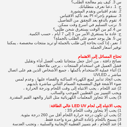
س 3
.
كيف يتم معالجة الطلب؟
ج: 1. دعنا نعرف متطلباتك.
2. نقدم اقتباس ونقدم المشورة.
3. سنقوم بإجراء PI بعد تأكيد الاقتباس.
4. تقوم بالدفع بعد التحقق من التفاصيل.
5. نرتب التسليم في أسرع وقت ممكن.
س 4.كم من الوقت يستغرق شحن طلبي؟
ج: عادة ما يستغرق الأمر من 3 إلى 7 أيام ، حسب الكمية.
س 5.
هل يوجد خصم على الطلب بالجملة؟
أ.
نعم ، إذا كنت بحاجة إلى طلب بالجملة أو تريد منتجات مخصصة ، يمكننا
توفير أسعار الجملة.
تحتاج المسائل إلى الاهتمام
نصائح دافئة ، من أجل جعل منتجاتنا تلعب أفضل أداء وتقليل
فشل العميل في استخدام المنتجات ، يرجى ملاحظة:
1) أثناء عملية الاستخدام بأكملها ، جميع الأشخاص الذين هم على اتصال
مباشر بـ UVLED
يجب اتخاذ تدابير لمنع الكهرباء الساكنة والقضاء عليها ، وعدم لمس
ضوء الأشعة فوق البنفسجية الصمام الثنائي مباشرة بأيديهم.
2) عند اللحام ، يجب الانتباه إلى وقت اللحام ودرجة الحرارة ،
ويجب التمييز بين القطبين الموجب والسالب.
3) يجب ألا تتجاوز المعلمات الكهربائية مثل التيار والجهد القيم المقدرة.
يجب الانتباه إلى لحام LED UV عالي الطاقة:
1) يجب ألا يتجاوز وقت اللحام 3S ؛
2) يجب أن تكون درجة حرارة اللحام أقل من 260 درجة مئوية.
3) يسمح باللحام بإعادة التدفق مرة واحدة فقط.
4) عند اللحام ، قم بتمييز القطبية الإيجابية والسلبية ، وتجنب العدسة