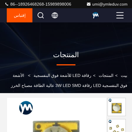
86--18926468268-15989898006
umi@ymleduv.com
إقتباس
المنتجات
بيت
>
المنتجات
>
رقاقة LED للأشعة فوق البنفسجية
>
الأشعة
فوق البنفسجية LED رقاقة 3W LED SMD عالية الطاقة مصباح الخرز
تغليف هلام السيليكا