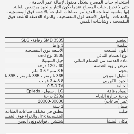
استخدام حبات المصباح بشكل معقول لإطالة عمر الخدمة ،
حتى لا تحرق حبات المصباح عندما يكون التيار والجهد مرتفعين للغاية.
إنها مناسبة لمعالجة العديد من صناعات الطباعة بالأشعة فوق البنفسجية ،
والدهانات ، وأحبار الأشعة فوق البنفسجية ، والمواد اللاصقة للأشعة فوق
البنفسجية ، وشاشات اللمس
العنصر
3535 SMD رقاقة- SLG
سلطة
3 واط
اللون المنبعث
الأشعة فوق البنفسجية
نوع الصمام الثنائي
3535 نوع smd
مادة العدسة من الصمام الثنائي
جيل السيليكا
عرض زاوية العدسة
60 ، 120 درجة
بحجم
3.5 ملم * 3.5 ملم
الطول الموجي
365 نانومتر ، 385 نانومتر ، 395 نانومتر ، 405 نانومتر
الجهد االكهربى
3.4-3.8 فولت
الحالية
0.5-0.7A
المواد رقاقة
LG ، سيول ، Epileds
درجة حرارة اللحام
≤220 درجة
عمر (ساعات)
20000-30000
ضمان
1 سنة
طلب
البنفسجية lnk ، والغراء فوق البنفسجي.
مكان المنشأ
شنتشن ، قوانغدونغ ، الصين