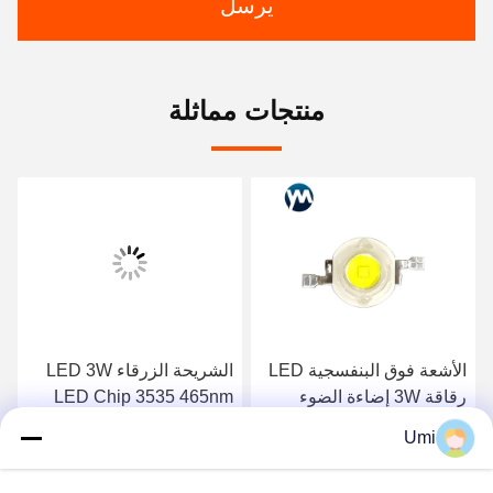
يرسل
منتجات مماثلة
الأشعة فوق البنفسجية LED
الشريحة الزرقاء LED 3W
رقاقة 3W إضاءة الضوء
LED Chip 3535 465nm
الأبيض 7000-8000k درجة
470nm طاقة عالية مصابيح
Umi
حرارة اللون
الأشعة الزرقاء
احصل على افضل سعر
احصل على افضل سعر