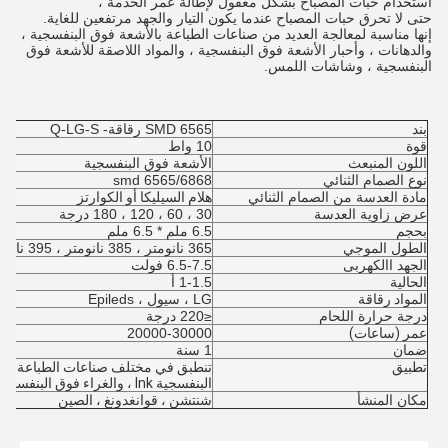
استخدام حبات المصباح بشكل معقول لإطالة عمر الخدمة ،
حتى لا تحرق حبات المصباح عندما يكون التيار والجهد مرتفعين للغاية.
إنها مناسبة لمعالجة العديد من صناعات الطباعة بالأشعة فوق البنفسجية ،
والدهانات ، وأحبار الأشعة فوق البنفسجية ، والمواد اللاصقة للأشعة فوق
البنفسجية ، وشاشات اللمس.
بند
6565 SMD رقاقة- Q-LG-S
قوة
10 واط
اللون المنبعث
الأشعة فوق البنفسجية
نوع الصمام الثنائي
6565/6868 smd
مادة العدسة من الصمام الثنائي
هلام السيليكا أو الكوارتز
عرض زاوية العدسة
30 ، 60 ، 120 ، 180 درجة
بحجم
6.5 ملم * 6.5 ملم
الطول الموجي
365 نانومتر ، 385 نانومتر ، 395 نانومتر ، 405 نانومتر
الجهد االكهربى
6.5-7.5 فولت
الحالية
1-1.5 أ
المواد رقاقة
LG ، سيول ، Epileds
درجة حرارة اللحام
≤220 درجة
عمر (ساعات)
20000-30000
ضمان
1 سنة
تطبيق
البنفسجية lnk ، والغراء فوق البنفسجي.
مكان المنشأ
شنتشن ، قوانغدونغ ، الصين