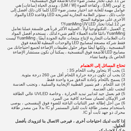
س 11.
كيف تختار مصدر ضوء LED للأشعة فوق البنفسجية؟
ج: لومن (LM) ، وكفاءة الضوء (LM / W) ، ومدى الحياة (ساعات) هي
عوامل مهمة للغاية عند اختيار مصدر ضوء LED.كلما كان ذلك أفضل.إلى
جانب ذلك ، ستؤثر العلامة التجارية لشريحة LED وقاعدة LED والمواد
الأخرى على موثوقية المنتج.
س 12.
لماذا تختار YuanMing UV LED؟
ج: العميل ، التكنولوجيا أولاً ، العملية الأكثر قرناً هي فلسفة عملنا.تعامل
YuanMing دائمًا فائدة العملاء كأهم شيء.لذلك ، نستخدم أفضل المواد
ذات العلامات التجارية لإنتاج منتجات عالية الجودة.أيضًا ، YuanMing ليست
فقط شركة مصنعة لمصابيح LED والوحدات النمطية للأشعة فوق
البنفسجية ، ولكنها أيضًا موفر حلول تطبيقات الإضاءة لجميع احتياجاتك من
مصابيح LED للأشعة فوق البنفسجية ، يمكننا أن نكون مستشار الإضاءة
الخاص بك وقتما تشاء.
تحتاج المسائل إلى الاهتمام
1) يجب ألا يتجاوز وقت اللحام 3S ؛
2) يجب أن تكون درجة حرارة اللحام أقل من 260 درجة مئوية.
3) يسمح باللحام بإعادة التدفق مرة واحدة فقط.
4) عند اللحام ، قم بتمييز القطبية الإيجابية والسلبية ، وتجنب العدسة
لتجنب تلف العدسة.
5) قم بعمل جيد لتدابير تبديد الحرارة ، وخاصة UVLED عالي الطاقة
قدر الإمكان لضمان مساحة كافية من المبرد.
6) من أجل إطالة عمر الثنائيات الباعثة للضوء فوق البنفسجي ، يوصى
باستخدام مصدر طاقة ثابت للتيار المستمر أو IC بدلاً من مصدر طاقة
محرك ذو جهد ثابت أو IC.
إذا كانت لديك احتياجات أخرى ، فيرجى الاتصال بنا لتزويدك بأفضل
الحلول.
شكرا لاهتمامكم.