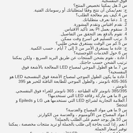
فوق البنفسجية.
س 3.هل يمكننا تخصيص المنتج؟
ج: نعم!يمكن أن ننتج وفقًا لمتطلباتك أو رسوماتك الفنية.
س 4
.
كيف يتم معالجة الطلب؟
ج: 1. دعنا نعرف متطلباتك.
2. نقدم اقتباس ونقدم المشورة.
3. سنقوم بعمل PI بعد تأكيد الاقتباس.
4. تقوم بالدفع بعد التحقق من التفاصيل.
5. نرتب التسليم في أسرع وقت ممكن.
س 5.كم من الوقت يستغرق شحن طلبي؟
ج: عادة ما يستغرق الأمر من 3 إلى 7 أيام ، حسب الكمية.
س 6.
حول الخدمات اللوجستية؟
أ.
عادة ، نقوم بشحن المنتجات عن طريق البريد السريع ، ولكن يمكننا
ترتيب الشحن حسب حاجتك.
س 7.
ما هو الطول الموجي لمصباح LED المعالجة بالأشعة فوق
البنفسجية؟
أ.
عادة ما يكون الطول الموجي لمصباح الأشعة فوق البنفسجية LED هو
365-405 نانومتر ، والطول الموجي للطابعة النافثة للحبر هو 395
نانومتر ،
385/395 نانومتر لآلة الطباعة ، 365 نانومتر للغراء فوق البنفسجي.
س 8.
ما هي ماركة رقاقة LED التي تستخدمها؟
أ.
العلامة التجارية لشرائح LED التي نستخدمها هي LG و Epileds و
Seoul
س 9.
ما هي مواد المصباح والعدسة؟
أ.
مواد المصباح من الألومنيوم ، والعدسة من الكوارتز.
س 10.
هل يوجد خصم على الطلب بالجملة؟
أ.
نعم ، إذا كنت بحاجة إلى طلب بالجملة أو تريد منتجات مخصصة ، يمكننا
توفير أسعار الجملة.