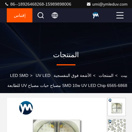
86--18926468268-15989898006
umi@ymleduv.com
إقتباس
المنتجات
بيت
>
المنتجات
>
الأشعة فوق البنفسجية LED SMD
UV LED
>
SMD 10w UV LED Chip 6565-6868 مصباح حبات مصباح UV للطابعة
UV