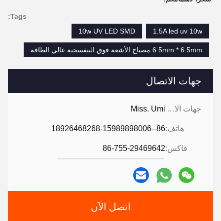
Tags:
10w UV LED SMD
1.5A led uv 10w
6.5mm * 6.5mm مصباح الأشعة فوق البنفسجية عالي الطاقة
جهات الاتصال
جهات الاتصال:
Miss. Umi
هاتف:
86--18926468268-15989898006
فاكس:
86-755-29469642
اتصل الآن