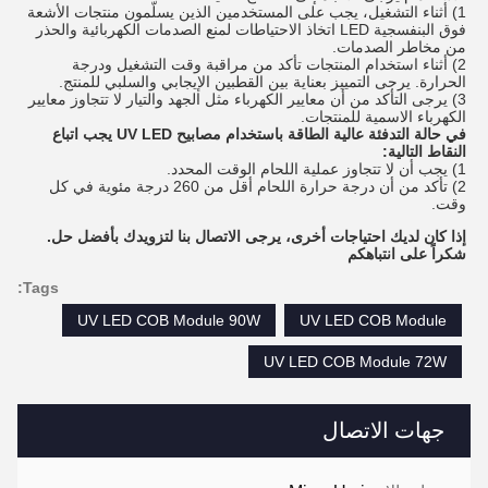
1) أثناء التشغيل، يجب على المستخدمين الذين يسلّمون منتجات الأشعة
فوق البنفسجية LED اتخاذ الاحتياطات لمنع الصدمات الكهربائية والحذر
من مخاطر الصدمات.
2) أثناء استخدام المنتجات تأكد من مراقبة وقت التشغيل ودرجة
الحرارة. يرجى التمييز بعناية بين القطبين الإيجابي والسلبي للمنتج.
3) يرجى التأكد من أن معايير الكهرباء مثل الجهد والتيار لا تتجاوز معايير
الكهرباء الاسمية للمنتجات.
في حالة التدفئة عالية الطاقة باستخدام مصابيح UV LED يجب اتباع
النقاط التالية:
1) يجب أن لا تتجاوز عملية اللحام الوقت المحدد.
2) تأكد من أن درجة حرارة اللحام أقل من 260 درجة مئوية في كل
وقت.
إذا كان لديك احتياجات أخرى، يرجى الاتصال بنا لتزويدك بأفضل حل.
شكراً على انتباهكم
Tags:
UV LED COB Module 90W
UV LED COB Module
UV LED COB Module 72W
جهات الاتصال