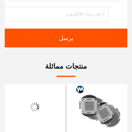
يرسل
منتجات مماثلة