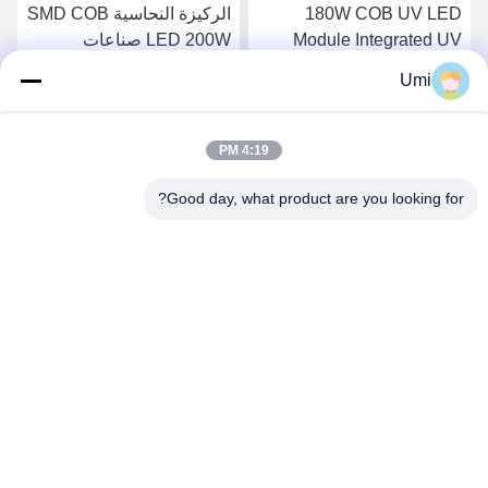
180W COB UV LED
الركيزة النحاسية SMD COB
Module Integrated UV
LED 200W صناعات
Glue Treatment Lamp
الطباعة 365nm 385nm
Umi
395nm
365nm 395nm
احصل على افضل سعر
احصل على افضل سعر
4:19 PM
Good day, what product are you looking for?
shenzhen yuanming co., ltd
umi@ymleduv.com
86--18926468268-15989898006
الطابق الثالث، المبنى 2، منطقة جينغشينغ الصناعية، رقم 119
شارع هوافان، شارع دالانغ، منطقة لونغهوا، شنشن، 518109