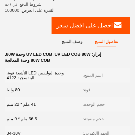
شروط الدفع: تي / ت
القدرة على العرض: 100000
احصل على افضل سعر
تفاصيل المنتج
وصف المنتج
إبراز:
UV LED COB 80W
,
UV LED COB وحدة 80W
,
80W COB وحدة المعالجة
وحدة البوليفيين LED للأشعة فوق
اسم المنتج:
البنفسجية 4122
قوة:
80 واط
حجم الوحدة:
41 ملم * 22 ملم
حجم مضيئة:
36.5 ملم * 9 ملم
الجهد االكهربى:
34-38V