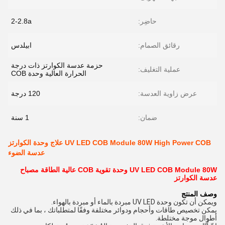
حاضِر:
2-2.8a
رقائق الصمام:
ابيلدس
حزمة عدسة الكوارتز ذات درجة
عملية التغليف:
الحرارة العالية وحدة COB
عرض زاوية العدسة:
120 درجة
ضمان:
1 سنة
UV LED COB Module 80W High Power COB علاج وحدة الكوارتز
عدسة الضوء
UV LED COB Module 80W وحدة تقوية COB عالية الطاقة مصباح
عدسة الكوارتز
وصف المنتج
ويمكن أن تكون وحدة UV LED مبردة بالماء أو مبردة بالهواء.
يمكن تخصيص طاقات وأحجام ودوائر مختلفة وفقًا لمتطلباتك ، بما في ذلك
أطوال موجة مختلطة.