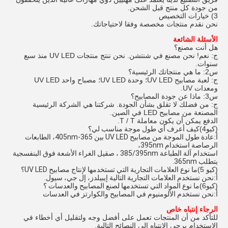
من جودة كل منتج قبل الشحن.
3) خيارات التخصيص
نحن نقدم منتجات مخصصة وفقا لاحتياجاتك.
الأسئلة الشائعة
هل أنت مصنع؟
ج: نعم! نحن مصنع في شنتشن. نحن ننتج منتجات UV LED منذ سبع
سنوات.
س2: ما هي منتجاتك الرئيسية؟
ج: لعبة مصابيح UV LED؛ وحدة UV LED؛ مصباح واحد UV LED
ومعدات UV.
س3: ماذا عن جودة المصابيح؟
ج: من فضلك لا تقلق بشأن الجودة. شركتنا هي الشركة الرئيسية
المصنعة من مصابيح LED في الصين.
الدفع يمكن أن يكون معاملة T / T.
(كيو4)
كيف أعرف أي طول موجة مناسب لي؟
أ:
عادة طول الموجة من مصابيح UV LED بين 365-405nm، الطابعات
الرصاصة استخدام 395nm،
استخدام آلة الطباعة 385/395nm ، صقيل الغراء الأشعة فوق البنفسجية
يتطلب 365nm.
(كيو 5)
ما نوع العلامات التجارية التي تستخدمها لإنتاج مصابيح UV LED؟
أ:
نحن نستخدم العلامات التجارية التالية إيبيلدز، إل جي، سيول.
(كيو6)
ما نوع المواد التي تستخدمها لصنع المصابيح والعدسات ؟
أ:
نحن نستخدم الألومنيوم في المصابيح والكوارتز في العدسات
الرجاء إنتباه خاص
للتأكد من أن المنتجات تعمل على أفضل وجه ولتقليل أي أخطاء في
الاستخدام يرجى الانتباه إلى النصائح التالية.