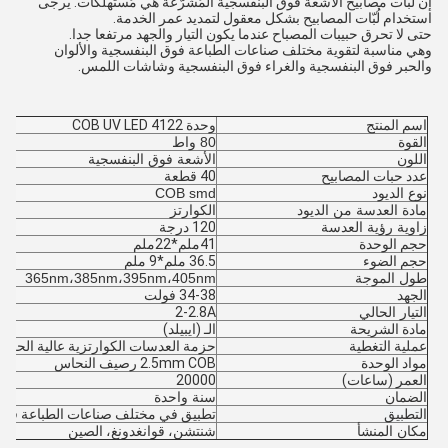
إنّ لُبّات مصابيح الأشعة فوق البنفسجية المُشرّعة هي مُستهلكات. يرجى
استخدام لُبّات المصابيح بشكل معقول لتمديد عمر الخدمة.
حتى لا تحرق حبيبات المصباح عندما يكون التيار والجهد مرتفعا جدا.
وهي مناسبة لتقوية مختلف صناعات الطباعة فوق البنفسجية والألوان
والحبر فوق البنفسجية والغراء فوق البنفسجية وشاشات اللمس.
اسم المنتج
وحدة COB UV LED 4122
القوة
80 واط
اللون
الأشعة فوق البنفسجية
عدد حبات المصابيح
40 قطعة
نوع الديود
COB smd
مادة العدسة من الديود
الكوارتز
زاوية رؤية العدسة
120 درجة
حجم الوحدة
41ملم*22ملم
حجم الضوء
36.5 ملم*9 ملم
طول الموجة
365nm،385nm،395nm،405nm
الجهد
34-38 فولت
التيار الحالي
2-2.8A
مادة الشريحة
الـ (ايبيلد)
عملية التغطية
حزمة العدسات الكوارتزية عالية الحرارة B Module
مواد الوحدة
2.5mm COB رصيف النحاس
العمر (ساعات)
20000
الضمان
سنة واحدة
التطبيق
تطبيق في مختلف صناعات الطباعة فوق ا
مكان المنشأ
شنتشن، قوانغدونغ، الصين