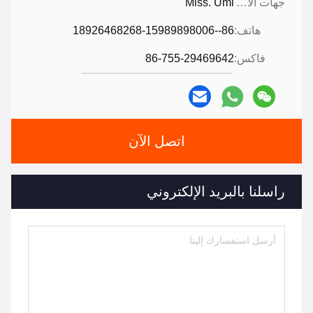
جهات الاتصال:
Miss. Umi
هاتف:
86--18926468268-15989898006
فاكس:
86-755-29469642
اتصل الآن
راسلنا بالبريد الإلكتروني