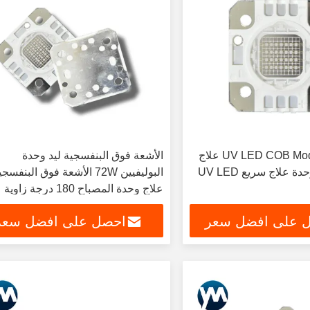
UV LED COB Module 72W UV علاج
الأشعة فوق البنفسجية ليد وحدة
مصباح يدوي وحدة علاج سريع UV LED
البوليفيين 72W الأشعة فوق البنفسج
علاج وحدة المصباح 180 درجة زاوية
عرض العدسة
 على افضل سعر
احصل على افضل سعر