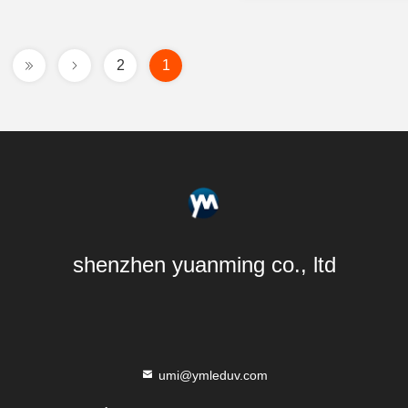
2
1
shenzhen yuanming co., ltd
umi@ymleduv.com