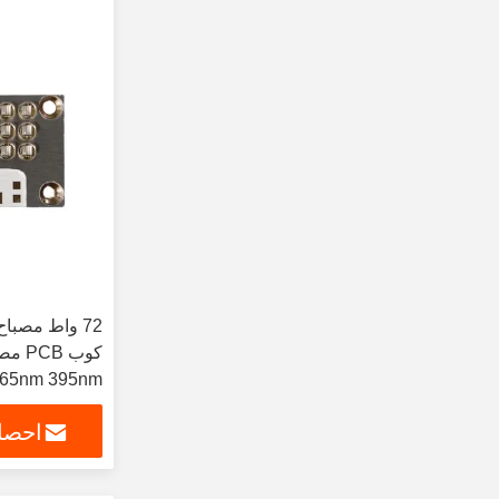
72 واط مصبا
البنفسجية LED
احصل