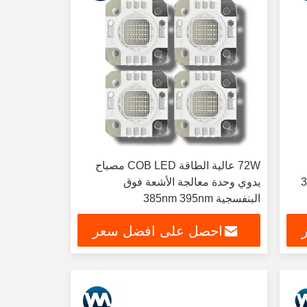
72W عالية الطاقة COB LED مصباح
365nm 385
يدوي وحدة معالجة الأشعة فوق
البنفسجية 385nm 395nm
احصل على افضل سعر