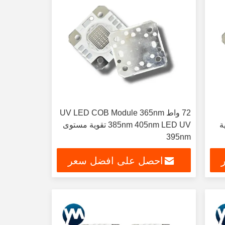
72 واط UV LED COB Module 365nm
ية
385nm 405nm LED UV تقوية مستوى
395nm
احصل على افضل سعر