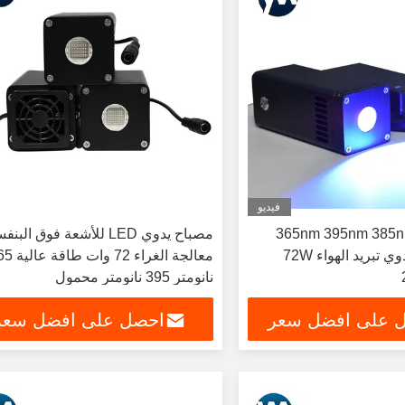
فيديو
365nm 395nm 385nm 405nm UV
مصباح يدوي LED للأشعة فوق ال
LED مصباح يدوي تبريد الهواء 72W
معالجة الغراء 72 و
نانومتر 395 نانومتر محمول
 على افضل سعر
احصل على افضل سعر