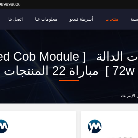
989898006
سية
منتجات
أشرطة فيديو
معلومات عنا
اتصل بنا
الكلمات الدالة [ b Module
72w ] مباراة 22 المنتجات