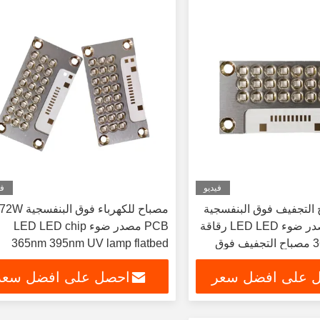
فيديو
في
ح التجفيف فوق البنفسجية
مصباح للكهرباء فوق البنفسجية W
كوب PCB مصدر ضوء LED LED رقاقة
PCB مصدر ضوء LED LED chip
365nm 395nm مصباح التجفيف فوق
365nm 395nm UV lamp flatbed
 على افضل سعر
احصل على افضل سعر