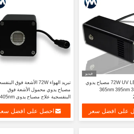
فيديو
تبريد الهواء 72W UV LED مصباح يدوي
تبريد الهواء 72W الأشعة فوق البنف
365nm 395nm 385nm 405nm
مصباح يدوي محمول الأشعة فوق
البنفسجية علاج مصباح يدوي 405nm
 على افضل سعر
احصل على افضل سعر