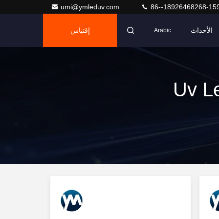
umi@ymleduv.com
86--18926468268-15
الأحداث
إقتباس
Arabic
Uv Led Co