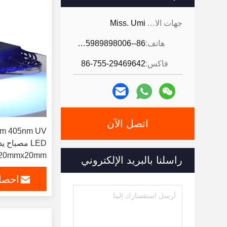
جهات الاتصال:
Miss. Umi
هاتف:
86--18926468268-15989898006
فاكس:
86-755-29469642
اتصل الآن
20mmx20mm
راسلنا بالبريد الإلكتروني
احصل