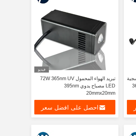
فيديو
بنفسجية
تبريد الهواء المحمول 72W 365nm UV
ات طاقة عالية 365
LED مصباح يدوي 395nm
20mmx20mm
احصل على افضل سعر