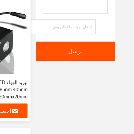
يرسل
20mmx20mm
احصل