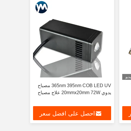
ديو
72
365nm 395nm COB LED UV مصباح
يدوي 20mmx20mm 72W علاج مصباح
احصل على افضل سعر