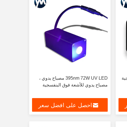
سجية
395nm 72W UV LED مصباح يدوي ،
مصباح يدوي للأشعة فوق البنفسجية
احصل على افضل سعر