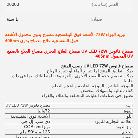
العمر (ساعات):
20000
ضمان:
1 سنة
تبريد الهواء 72W الأشعة فوق البنفسجية مصباح يدوي محمول الأشعة
فوق البنفسجية علاج مصباح يدوي 405nm
مصباح فانوس UV LED 72W مصباح العلاج البحري مصباح العلاج بالصمغ
UV المحمول 405nm
مصباح فانوس UV LED 72W وصف المنتج
يمكن تطبيق المنتج إما بتبريد الماء أو بتبريد الرياح.
يمكن تصميم حجم الصقيع الأخرى والجهد وفقا لمتطلباتك، بما في ذلك
خليط
الموجة العاشرة الموجة الخاصة والحجم الصلب.
كفاءة عالية واستهلاك منخفض
تطبيق في صناعات الطباعة المختلفة والطلاء والغراء
البند
مصباح فانوس UV LED 72W
القوة
72واط
اللون
الأشعة فوق البنفسجية
العلامة التجارية للديود
دي سي، إل جي
نوع الديود
نوع COB smd
الحجم
125 ملم*50 ملم
الوضع
مصباح يدوي محمول