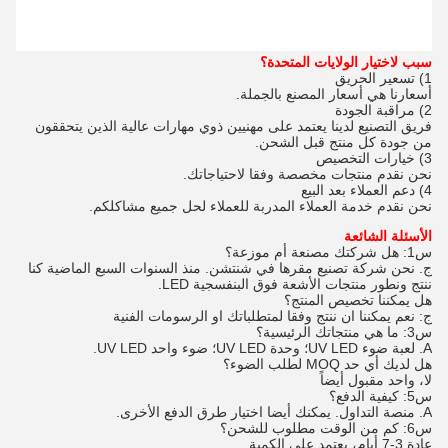
سبب لاختيار الولايات المتحدة؟
1) تسعير الحريق
أسعارنا هي أسعار المصنع بالجملة.
2) مراقبة الجودة
فريق التصنيع لدينا يعتمد على مهنيين ذوي مهارات عالية الذين يتحققون
من جودة كل منتج قبل الشحن.
3) خيارات التخصيص
نحن نقدم منتجات مخصصة وفقا لاحتياجاتك.
4) دعم العملاء بعد البيع
نحن نقدم خدمة العملاء المدربة للعملاء لحل جميع مشاكلكم.
الأسئلة الشائعة
س1: هل شركتك مصنعة أم موزعة؟
ج. نحن شركة تصنيع مقرها في شنتشن. منذ السنوات السبع الماضية كنا
ننتج ونطور منتجات الأشعة فوق البنفسجية LED.
هل يمكننا تخصيص المنتج؟
ج: نعم يمكننا ان ننتج وفقا لمتطلباتك او الرسومات الفنية
س3: ما هي منتجاتك الرئيسية؟
A. لعبة ضوء UV LED؛ وحدة UV LED؛ ضوء واحد UV LED.
هل لديك أي حد MOQ لطلب الضوء؟
لا، واحد مقبول أيضاً
س5: كيفية الدفع؟
A. منصة التداول. يمكنك أيضا اختيار طرق الدفع الأخرى.
س6: كم من الوقت مطلوب للشحن؟
عادة 3-7 أيام، يعتمد على الكمية.