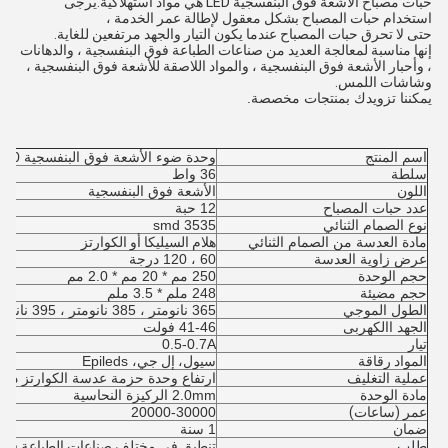
حبات مصباح الأشعة فوق البنفسجية LED هي مواد استهلاكية.يرجى
استخدام حبات المصباح بشكل معقول لإطالة عمر الخدمة ،
حتى لا تحرق حبات المصباح عندما يكون التيار والجهد مرتفعين للغاية.
إنها مناسبة لمعالجة العديد من صناعات الطباعة فوق البنفسجية ، والدهانات
، وأحبار الأشعة فوق البنفسجية ، والمواد اللاصقة للأشعة فوق البنفسجية ،
وشاشات اللمس.
يمكننا تزويدك بمنتجات مخصصة.
اسم المنتج
وحدة ضوء الأشعة فوق البنفسجية 25020
سلطة
36 واط
اللون
الأشعة فوق البنفسجية
عدد حبات المصباح
12 حبة
نوع الصمام الثنائي
3535 smd
مادة العدسة من الصمام الثنائي
هلام السيليكا أو الكوارتز
عرض زاوية العدسة
60 ، 120 درجة
حجم الوحدة
250 مم * 20 مم * 2.0 مم
حجم مضيئة
248 ملم * 3.5 ملم
الطول الموجي
365 نانومتر ، 385 نانومتر ، 395 نانومتر ، 405 نانومتر
الجهد االكهربى
41-46 فولت
تيار
0.5-0.7A
المواد رقاقة
سيول
، إل جي
، Epileds
عملية التغليف
ارتفاع وحدة حزمة عدسة الكوارتز درج
مادة الوحدة
2.0mm الركيزة النحاسية
عمر (ساعات)
20000-30000
ضمان
1 سنة
طلب