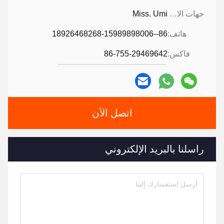
جهات الاتصال:
Miss. Umi
هاتف:
86--18926468268-15989898006
فاكس:
86-755-29469642
اتصل الآن
راسلنا بالبريد الإلكتروني