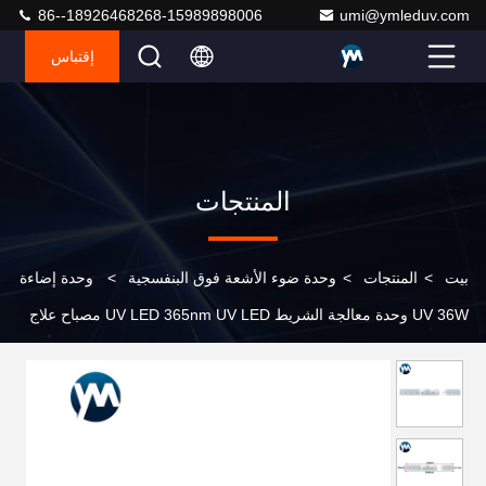
86--18926468268-15989898006
umi@ymleduv.com
إقتباس
المنتجات
بيت
>
المنتجات
>
وحدة ضوء الأشعة فوق البنفسجية
>
وحدة إضاءة
UV 36W وحدة معالجة الشريط UV LED 365nm UV LED مصباح علاج