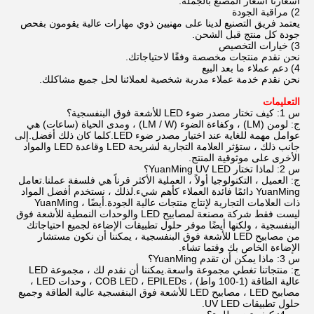
أسعارنا أسعار المصنع بالجملة.
2) مراقبة الجودة
يعتمد فريق التصنيع لدينا على مهنيين ذوي مهارات عالية يقومون بفحص
جودة كل منتج قبل الشحن.
3) خيارات التخصيص
نحن نقدم منتجات مخصصة وفقًا لاحتياجاتك.
4) دعم عملاء ما بعد البيع
نحن نقدم خدمة عملاء مدربة شخصية لعملائنا لحل جميع مشاكلك.
التعليمات
س 1:
كيف تختار مصدر ضوء LED للأشعة فوق البنفسجية؟
ج: لومن (LM) ، وكفاءة الضوء (LM / W) ، ومدى الحياة (ساعات) هي
عوامل مهمة للغاية عند اختيار مصدر ضوء LED.كلما كان ذلك أفضل.إلى
جانب ذلك ، ستؤثر العلامة التجارية لشريحة LED وقاعدة LED والمواد
الأخرى على موثوقية المنتج.
س 2:
لماذا تختار YuanMing UV LED؟
ج: العميل ، التكنولوجيا أولاً ، العملية الأكثر قرناً هي فلسفة عملنا.تعامل
YuanMing دائمًا فائدة العملاء كأهم شيء.لذلك ، نستخدم أفضل المواد
ذات العلامات التجارية لإنتاج منتجات عالية الجودة.أيضًا ، YuanMing
ليست فقط شركة مصنعة لمصابيح LED والوحدات النمطية للأشعة فوق
البنفسجية ، ولكنها أيضًا موفر حلول تطبيقات الإضاءة لجميع احتياجاتك
من مصابيح LED للأشعة فوق البنفسجية ، يمكننا أن نكون مستشار
الإضاءة الخاص بك وقتما تشاء.
س 3:
ماذا يمكن أن تقدم YuanMing؟
ج: منتجاتنا تغطي مجموعة واسعة.يمكننا أن نقدم لك ، مجموعة LED
عالية الطاقة (1-100 واط) ، COB LED ، EPILEDs ، وحدات LED ،
مصابيح LED ، مصابيح LED للأشعة فوق البنفسجية عالية الطاقة وجميع
حلول تطبيقات UV LED.