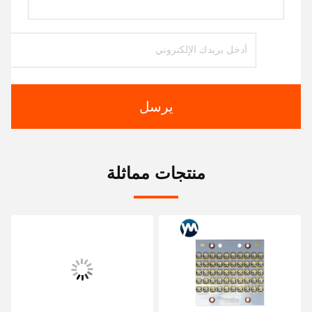
يرسل
منتجات مماثلة