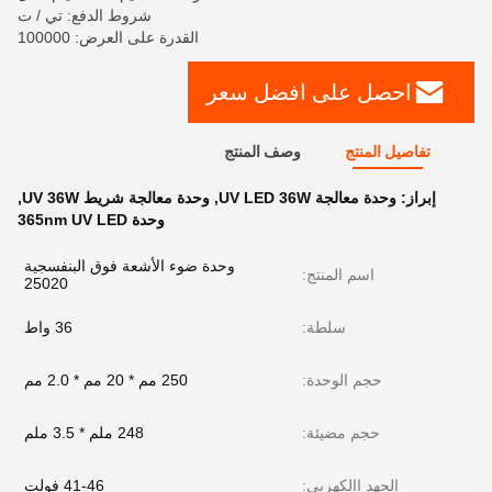
شروط الدفع: تي / ت
القدرة على العرض: 100000
احصل على افضل سعر
تفاصيل المنتج
وصف المنتج
إبراز:
وحدة معالجة UV LED 36W
,
وحدة معالجة شريط UV 36W
,
وحدة 365nm UV LED
وحدة ضوء الأشعة فوق البنفسجية
اسم المنتج:
25020
سلطة:
36 واط
حجم الوحدة:
250 مم * 20 مم * 2.0 مم
حجم مضيئة:
248 ملم * 3.5 ملم
الجهد االكهربى:
41-46 فولت