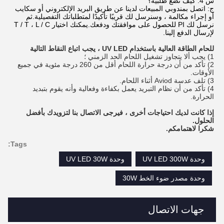
س 4:
كيف تضع طلبية؟
ج: اتصل بمندوبي المبيعات لدينا عن طريق البريد الإلكتروني أو سكايب
أو إجراء مكالمة ، وسنرسل لك قريبًا تأكيدًا لمتطلباتك التفصيلية.ثم
نرسل لك PI للحصول على موافقتك ودفعك.يمكنك اختيار T / T ، L / C
لإرسال الدفع إلينا.
للحام الطاقة العالية باستخدام UV LED ، يجب اتباع النقاط التالية
1) يجب ألا يتجاوز تشغيل اللحام الحد الزمني ؛
2) تأكد من أن درجة حرارة اللحام أقل من 260 درجة مئوية في جميع
الأوقات.
3) تلف عدسة Aviod أثناء اللحام.
4) تأكد من أن نظام التبريد يعمل بكفاءة وفعالية وأنه يقوم بتبديد
الحرارة.
إذا كانت لديك احتياجات أخرى ، فيرجى الاتصال بنا لتزويدك بأفضل
الحلول.
شكرا لاهتمامكم.
Tags:
وحدة UV LED 300W
وحدة UV LED 30W
وحدة مصدر ضوء الخط 30W
جهات الاتصال