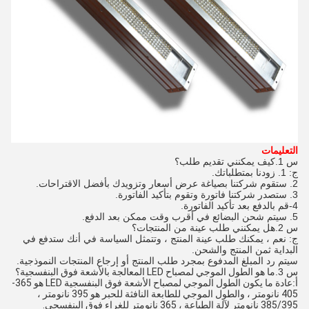
التعليمات
س 1.كيف يمكنني تقديم طلب؟
ج: 1. زودنا بمتطلباتك.
2. ستقوم شركتنا بصياغة عرض أسعار وتزويدك بأفضل الاقتراحات.
3. ستصدر شركتنا فاتورة وتقوم بتأكيد الفاتورة.
4-قم بالدفع بعد تأكيد الفاتورة.
5. سيتم شحن البضائع في أقرب وقت ممكن بعد الدفع.
س 2.هل يمكنني طلب عينة من المنتجات؟
ج: نعم ، يمكنك طلب عينة المنتج ، وتتمثل السياسة في أنك ستدفع في
البداية ثمن المنتج والشحن.
سيتم رد المبلغ المدفوع بمجرد طلب المنتج أو إرجاع المنتجات النموذجية.
س 3.
ما هو الطول الموجي لمصباح LED المعالجة بالأشعة فوق البنفسجية؟
أ:
عادة ما يكون الطول الموجي لمصباح الأشعة فوق البنفسجية LED هو 365-
405 نانومتر ، والطول الموجي للطابعة النافثة للحبر هو 395 نانومتر ،
385/395 نانومتر لآلة الطباعة ، 365 نانومتر للغراء فوق البنفسجي.