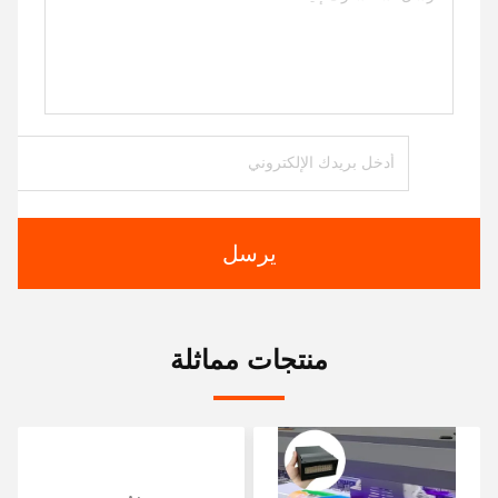
يرسل
منتجات مماثلة