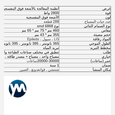
غرض
أنظمة المعالجة بالأشعة فوق البنفسجية للطباعة 
قوة
2800 واط
لون
الأشعة فوق البنفسجية
عدد حبات المصباح
288 قطعة
نوع الصمام الثنائي
نوع 6868 smd
مقاس
460 مم * 75 مم * 65 مم
حجم مضيئة
355 مم * 43 مم
المواد رقاقة
LG ، سيول ، Epileds
الطول الموجي
365 نانومتر ، 385 نانومتر ، 395 نانومتر ، 405 نانومتر
مخطط التبريد
تبريد المياه
طلب
تنطبق في مختلف صناعات الطباعة والرس
خياري
مصباح واحد ، مصباح + مصدر طاقة ، مص
عمر (ساعات)
20000-30000
ساعات
ضمان
1 سنة
مكان المنشأ
شنتشن ، قوانغدونغ ، الصين