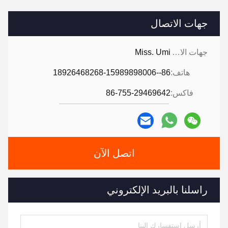
جهات الاتصال
جهات الاتصال:
Miss. Umi
هاتف:
86--18926468268-15989898006
فاكس:
86-755-29469642
اتصل الآن
راسلنا بالبريد الإلكتروني