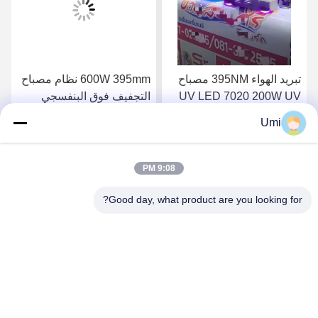
تبريد الهواء 395NM مصباح
600W 395mm نظام مصباح
UV LED 7020 200W UV
التجفيف فوق البنفسجي
مصابيح UV LED للضوء
LED UV للضوء فوق
Umi
العلاجية الأشعة فوق
البنفسجي المتكامل للجهاز
احصل على افضل سعر
احصل على افضل سعر
البنفسجية للطابعة Epson
I3200/XP600/TX800 UV
9:08 PM
Good day, what product are you looking for?
shenzhen yuanming co., ltd
umi@ymleduv.com
86--18926468268-15989898006