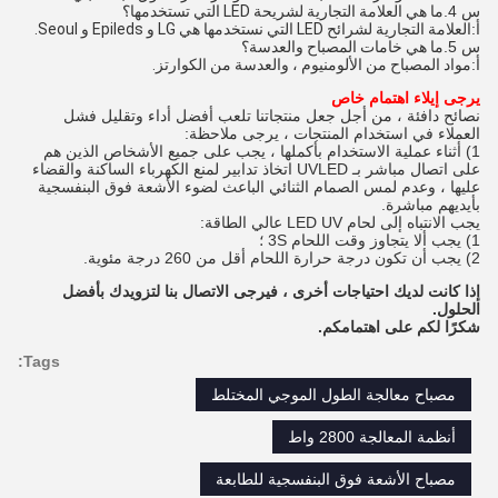
س 4.
ما هي العلامة التجارية لشريحة LED التي تستخدمها؟
أ:
العلامة التجارية لشرائح LED التي نستخدمها هي LG و Epileds و Seoul.
س 5.
ما هي خامات المصباح والعدسة؟
أ:
مواد المصباح من الألومنيوم ، والعدسة من الكوارتز.
يرجى إيلاء اهتمام خاص
نصائح دافئة ، من أجل جعل منتجاتنا تلعب أفضل أداء وتقليل فشل
العملاء في استخدام المنتجات ، يرجى ملاحظة:
1) أثناء عملية الاستخدام بأكملها ، يجب على جميع الأشخاص الذين هم
على اتصال مباشر بـ UVLED اتخاذ تدابير لمنع الكهرباء الساكنة والقضاء
عليها ، وعدم لمس الصمام الثنائي الباعث لضوء الأشعة فوق البنفسجية
بأيديهم مباشرة.
يجب الانتباه إلى لحام LED UV عالي الطاقة:
1) يجب ألا يتجاوز وقت اللحام 3S ؛
2) يجب أن تكون درجة حرارة اللحام أقل من 260 درجة مئوية.
إذا كانت لديك احتياجات أخرى ، فيرجى الاتصال بنا لتزويدك بأفضل
الحلول.
شكرًا لكم على اهتمامكم.
Tags:
مصباح معالجة الطول الموجي المختلط
أنظمة المعالجة 2800 واط
مصباح الأشعة فوق البنفسجية للطابعة