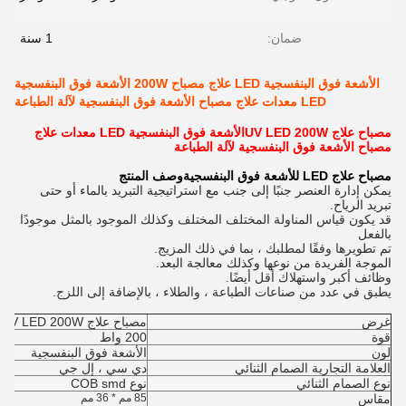
ضمان:
1 سنة
الأشعة فوق البنفسجية LED علاج مصباح 200W الأشعة فوق البنفسجية
LED معدات علاج مصباح الأشعة فوق البنفسجية لآلة الطباعة
مصباح علاج UV LED 200W
الأشعة فوق البنفسجية LED معدات علاج
مصباح الأشعة فوق البنفسجية لآلة الطباعة
مصباح علاج LED للأشعة فوق البنفسجية
وصف المنتج
يمكن إدارة العنصر جنبًا إلى جنب مع استراتيجية التبريد بالماء أو حتى
تبريد الرياح.
قد يكون قياس المناولة المختلف المختلف وكذلك الموجود بالمثل موجودًا
بالفعل
تم تطويرها وفقًا لمطلبك ، بما في ذلك المزيج.
الموجة الفريدة من نوعها وكذلك معالجة البعد.
وظائف أكبر واستهلاك أقل أيضًا.
يطبق في عدد من صناعات الطباعة ، والطلاء ، بالإضافة إلى اللزج.
غرض
مصباح علاج UV LED 200W
قوة
200 واط
لون
الأشعة فوق البنفسجية
العلامة التجارية الصمام الثنائي
دي سي ، إل جي
نوع الصمام الثنائي
نوع COB smd
مقاس
85 مم * 36 مم