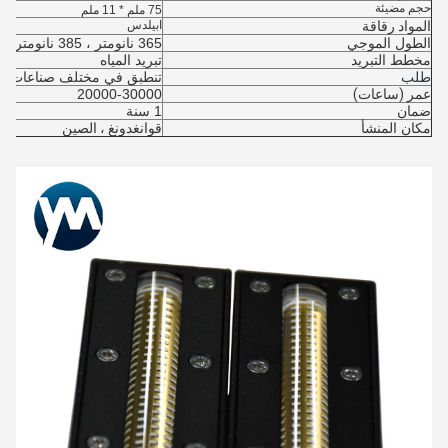
حجم مضيئة
75 ملم * 11 ملم
المواد رقاقة
ابيلدس
الطول الموجي
365 نانومتر ، 385 نانومتر ، 395 نانومتر ، 405 نانومتر
مخطط التبريد
تبريد المياه
طلب
تنطبق في مختلف صناعات الط
عمر (ساعات)
20000-30000
ضمان
1 سنة
مكان المنشأ
قوانغدونغ ، الصين