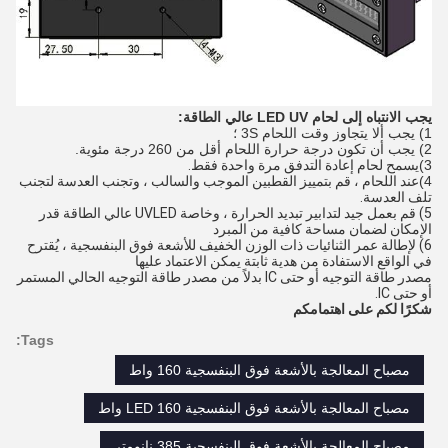
يجب الانتباه إلى لحام LED UV عالي الطاقة:
1) يجب ألا يتجاوز وقت اللحام 3S ؛
2) يجب أن تكون درجة حرارة اللحام أقل من 260 درجة مئوية.
3)
يسمح لحام إعادة التدفق مرة واحدة فقط.
4)
عند اللحام ، قم بتمييز القطبين الموجب والسالب ، وتجنب العدسة لتجنب
تلف العدسة.
5) قم بعمل جيد لتدابير تبديد الحرارة ، وخاصة UVLED عالي الطاقة قدر
الإمكان لضمان مساحة كافية من المبرد
6) لإطالة عمر الثنائيات ذات الوزن الخفيف للأشعة فوق البنفسجية ، يُقترح
في الواقع الاستفادة من هدية ثابتة يمكن الاعتماد عليها
مصدر طاقة التوجيه أو حتى IC بدلاً من مصدر طاقة التوجيه الحالي المستمر
أو حتى IC.
شكرًا لكم على اهتمامكم
Tags:
مصباح المعالجة بالأشعة فوق البنفسجية 160 واط
مصباح المعالجة بالأشعة فوق البنفسجية LED 160 واط
مصباح المعالجة بالأشعة فوق البنفسجية 385 نانومتر