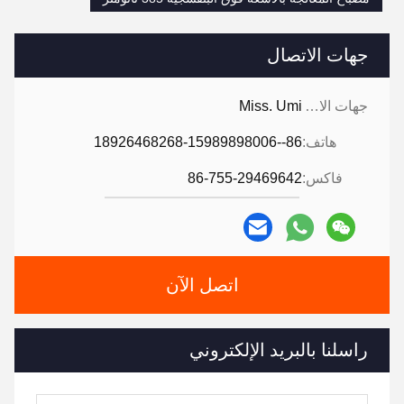
جهات الاتصال
جهات الاتصال:
Miss. Umi
هاتف:
86--18926468268-15989898006
فاكس:
86-755-29469642
اتصل الآن
راسلنا بالبريد الإلكتروني