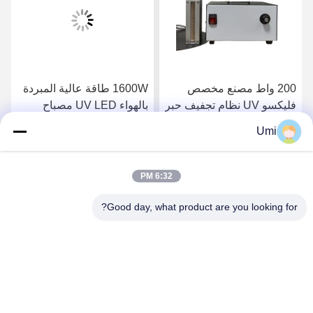
200 واط مصنع مخصص
1600W طاقة عالية المبردة
فليكسو UV نظام تجفيف حبر
بالهواء UV LED مصباح
فوق البنفسجية 395nm
العلاج النظام الضوئي UV
Umi
الصناعي سبيكة الألومنيوم
احصل على افضل سعر
احصل على افضل سعر
للتعرض للطباعة الشاشة
6:32 PM
Good day, what product are you looking for?
shenzhen yuanming co., ltd
umi@ymleduv.com