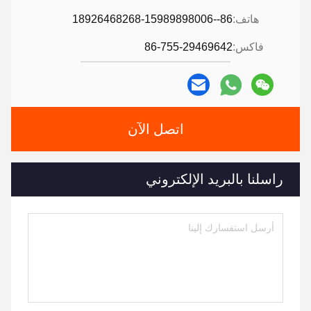
هاتف:
86--18926468268-15989898006
فاكس:
86-755-29469642
اتصل الآن
راسلنا بالبريد الإلكتروني