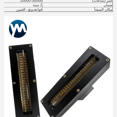
عمر (ساعات)
20000-30000
ضمان
1 سنة
مكان المنشأ
قوانغدونغ ، الصين