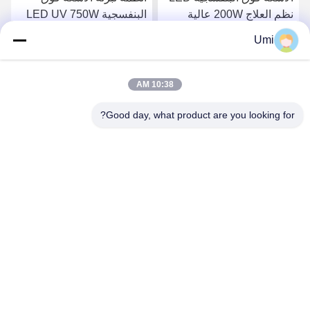
نظم العلاج 200W عالية
البنفسجية LED UV 750W
الطاقة علاج مصباح مصابيح
طابعة حبر للطابعة UV
Umi
الأشعة فوق البنفسجية المبرد
مصباح LED
احصل على افضل سعر
احصل على افضل سعر
مصباح الأشعة فوق
البنفسجية
10:38 AM
Good day, what product are you looking for?
shenzhen yuanming co., ltd
umi@ymleduv.com
86--18926468268-15989898006
الطابق الثالث، المبنى 2، منطقة جينغشينغ الصناعية، رقم 119
شارع هوافان، شارع دالانغ، منطقة لونغهوا، شنشن، 518109