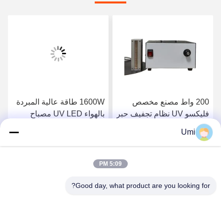
200 واط مصنع مخصص
1600W طاقة عالية المبردة
فليكسو UV نظام تجفيف حبر
بالهواء UV LED مصباح
فوق البنفسجية 395nm
العلاج النظام الضوئي UV
Umi
الصناعي سبيكة الألومنيوم
احصل على افضل سعر
احصل على افضل سعر
للتعرض للطباعة الشاشة
5:09 PM
Good day, what product are you looking for?