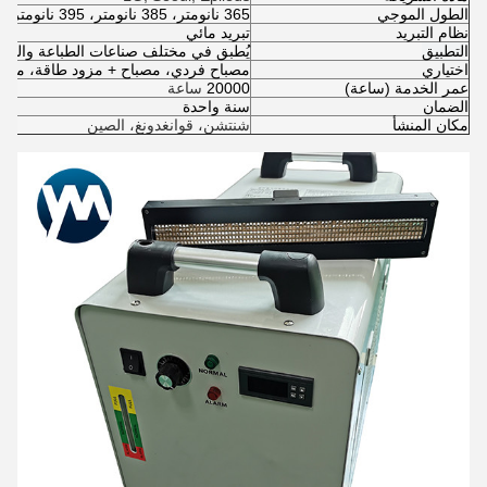
الطول الموجي
365 نانومتر، 385 نانومتر، 395 نانومتر، 405 نانومتر
نظام التبريد
تبريد مائي
التطبيق
يُطبق في مختلف صناعات الطباعة والطلاء
اختياري
مصباح فردي، مصباح + مزود طاقة، مصبا
عمر الخدمة (ساعة)
20000
ساعة
الضمان
سنة واحدة
مكان المنشأ
شنتشن، قوانغدونغ، الصين