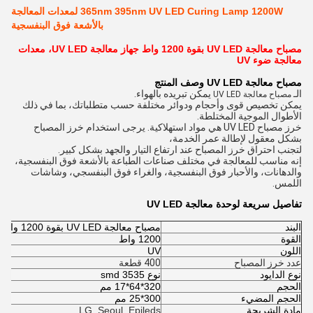
365nm 395nm UV LED Curing Lamp 1200W لمعدات المعالجة
بالأشعة فوق البنفسجية
مصباح معالجة UV LED بقوة 1200 واط
جهاز معالجة UV LED، معدات
معالجة ضوء UV
مصباح معالجة UV LED
وصف المنتج
الـ
يمكن تبريده بالهواء.
مصباح معالجة UV LED
يمكن تخصيص قوى وأحجام ودوائر مختلفة حسب متطلباتك، بما في ذلك
الأطوال الموجية المختلطة.
خرز مصباح UV LED هي مواد استهلاكية. يرجى استخدام خرز المصباح
بشكل معقول لإطالة عمر الخدمة،
لتجنب احتراق خرز المصباح عند ارتفاع التيار والجهد بشكل كبير.
إنه مناسب للمعالجة في مختلف صناعات الطباعة بالأشعة فوق البنفسجية،
والدهانات، والأحبار فوق البنفسجية، والغراء فوق البنفسجي، وشاشات
اللمس.
تفاصيل سريعة لوحدة معالجة UV LED
البند
مصباح معالجة UV LED بقوة 1200 واط
القوة
1200 واط
اللون
UV
عدد خرز المصباح
400 قطعة
نوع الدايود
نوع 3535 smd
الحجم
320*64*17 مم
الحجم المضيء
300*25 مم
مادة الشريحة
LG, Seoul, Epileds