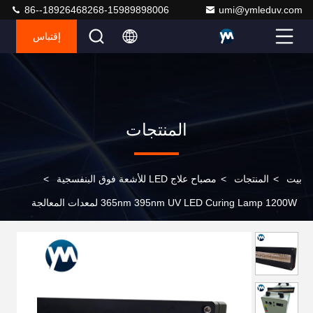
86--18926468268-15989898006
umi@ymleduv.com
إقتباس
المنتجات
بيت
>
المنتجات
>
مصباح علاج LED للأشعة فوق البنفسجية
>
365nm 395nm UV LED Curing Lamp 1200W لمعدات المعالجة
بالأشعة فوق البنفسجية