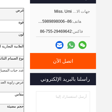
غرض
جهات الاتصال:
Miss. Umi
هاتف:
86--18926468268-15989898006
قوة
فاكس:
86-755-29469642
لون
العلامة التجارية ا
نوع الصمام الثنائ
اتصل الآن
عدد حبات المصبا
راسلنا بالبريد الإلكتروني
عرض زاوية العد
مقاس
حجم مضيئة