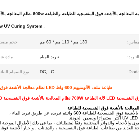
0w UV Curing System
,
قاس:
130 مم * 110 مم * 60 مم
حجم مضيئة
بريد:
تبريد المياه
مادة ش
Diode
DC, LG
نوع الصمام الثنائ
طباعة ملف الألومنيوم 600 واط LED نظام معالجة الأشعة فوق البنفسجية 365 نانومتر 385 نانومتر 395 نانومتر 405 نانومتر
جة بالأشعة فوق البنفسجية LED عالي الطاقة UV LED
لمعالجة بالأشعة فوق البنفسجية للطباعة
لأشعة فوق البنفسجية للطباعة 600 وات
يتم تبريده عن طريق تبريد الماء ،
ة.
 والأحجام والدوائر المختلفة وفقًا لمتطلباتك ، بما في ذلك الأطوال الموجية ا
جة العديد من صناعات الطباعة فوق البنفسجية ، والدهانات ، وأحبار الأشعة فوق 