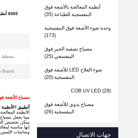
أنظمة المعالجة بالأشعة فوق
البنفسجية للطباعة
(35)
وحدة ضوء الأشعة فوق البنفسجية
(173)
م
مصباح تصفية الحبر فوق
البنفسجي
(25)
مخطط الت
ضوء العلاج LED للأشعة فوق
 Brand:
البنفسجية
(20)
COB UV LED
(29)
مصباح الأشعة فوق البنفسجية LED لآلة الطباعة 700W نظام المعال
مصباح يدوي للأشعة فوق
أ
تطبيق
ا
F
أنظمة ا
البنفسجية
(26)
ال
أنظمة المعالجة با
مما يجعل مصباح UV LED أكثر استقرارًا ويضمن الجود
يمكن تخصيص القوى
إنها مناسبة لمعال
وشاشات اللمس.
جهات الاتصال