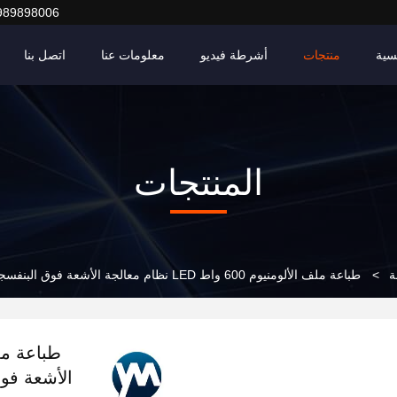
989898006
سية
منتجات
أشرطة فيديو
معلومات عنا
اتصل بنا
المنتجات
ة
>
طباعة ملف الألومنيوم 600 واط LED نظام معالجة الأشعة فوق البنفسجية 365 نانومتر 385 نانومتر 395 نانومتر 405 نانومتر