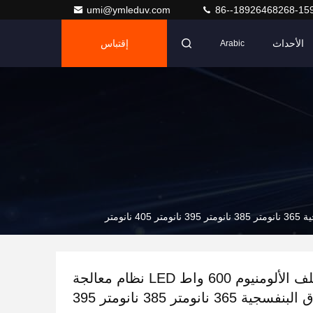
umi@ymleduv.com
86--18926468268-15
الأحداث
إقتباس
Arabic
طباعة ملف الألومنيوم 600 واط LED نظام معالجة
الأشعة فوق البنفسجية 365 نانومتر 385 نانومتر 395