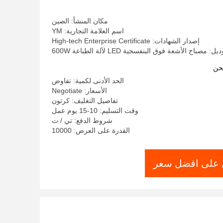
نانومتر 405 نانومتر
مكان المنشأ: الصين
اسم العلامة التجارية: YM
إصدار الشهادات: High-tech Enterprise Certificate
 مصباح الأشعة فوق البنفسجية LED لآلة الطباعة 600W
حن
الحد الأدنى لكمية: تفاوض
الأسعار: Negotiate
تفاصيل التغليف: كرتون
وقت التسليم: 10-15 يوم عمل
شروط الدفع: تي / ت
القدرة على العرض: 10000
على افضل سعر