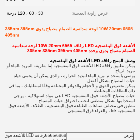
عرض زاوية العدسة:
30 ، 60 ، 120 درجة
6565 10W 20mm لوحة سداسية الصمام مصباح يدوي 385nm 395nm
405nm
الأشعة فوق البنفسجية LED رقاقة 6565 10W 20mm لوحة سداسية
الصمام مصباح يدوي وحدة 365nm 385nm 395nm 405nm
وصف المنتج رقاقة LED الأشعة فوق البنفسجية
يمكن تطبيق رقاقة LED للأشعة فوق البنفسجية إما بطريقة التبريد بالماء أو
تبريد الرياح.
يوصى باستخدام تبريد الماء لتبديد الحرارة ، والذي يمكن أن يحمي حياة
حبات المصباح بشكل أفضل.
يمكن تخصيص القوى والأحجام والدوائر المختلفة وفقًا لمتطلباتك ، بما في
ذلك النطاقات المختلطة.
حبات مصباح الأشعة فوق البنفسجية LED هي مواد استهلاكية ، يرجى
استخدامها بشكل منطقي لتجنب احتراق حبات المصباح.
تنطبق في مختلف صناعات الطباعة فوق البنفسجية ، الطلاء ، الأشعة فوق
البنفسجية lnk ، والغراء فوق البنفسجي.
غرض
6565/6868
رقاقة LED للأشعة فوق البنفسجية