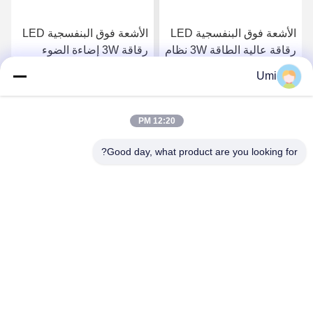
الأشعة فوق البنفسجية LED
الأشعة فوق البنفسجية LED
رقاقة عالية الطاقة 3W نظام
رقاقة 3W إضاءة الضوء
علاج الأشعة فوق البنفسجية
الأبيض 7000-8000k درجة
Umi
مصابيح
حرارة اللون
احصل على افضل سعر
احصل على افضل سعر
12:20 PM
Good day, what product are you looking for?
shenzhen yuanming co., ltd
umi@ymleduv.com
86--18926468268-15989898006
الطابق الثالث، المبنى 2، منطقة جينغشينغ الصناعية، رقم 119
شارع هوافان، شارع دالانغ، منطقة لونغهوا، شنشن، 518109