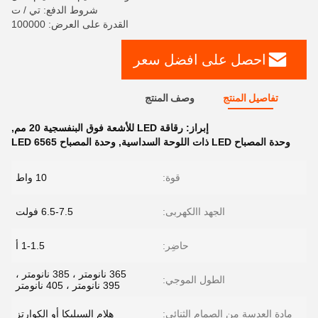
شروط الدفع: تي / ت
القدرة على العرض: 100000
احصل على افضل سعر
تفاصيل المنتج
وصف المنتج
إبراز:
رقاقة LED للأشعة فوق البنفسجية 20 مم
,
وحدة المصباح LED ذات اللوحة السداسية
,
وحدة المصباح LED 6565
قوة:
10 واط
الجهد االكهربى:
6.5-7.5 فولت
حاضِر:
1-1.5 أ
365 نانومتر ، 385 نانومتر ،
الطول الموجي:
395 نانومتر ، 405 نانومتر
مادة العدسة من الصمام الثنائي:
هلام السيليكا أو الكوارتز