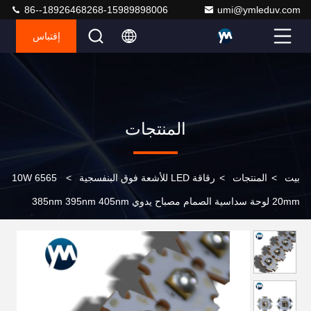
86--18926468268-15989898006
umi@ymleduv.com
إقتباس
المنتجات
بيت
>
المنتجات
>
رقاقة LED للأشعة فوق البنفسجية
>
6565 10W
20mm لوحة سداسية الصمام مصباح يدوي 385nm 395nm 405nm