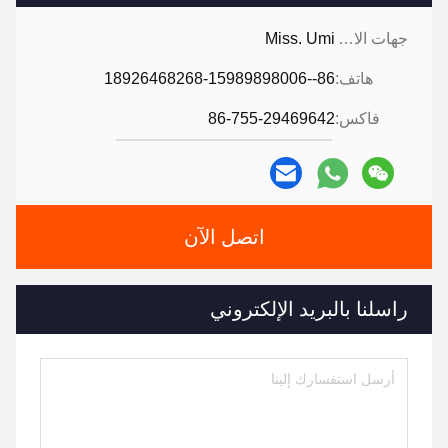
جهات الاتصال:
Miss. Umi
هاتف:
86--18926468268-15989898006
فاكس:
86-755-29469642
اتصل الآن
راسلنا بالبريد الإلكتروني