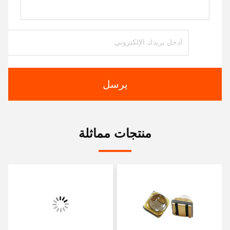
يرسل
منتجات مماثلة