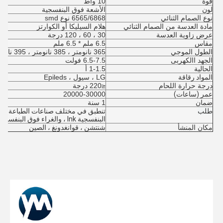
قوة
10 واط
لون
الأشعة فوق البنفسجية
نوع الصمام الثنائي
6565/6868 نوع smd
مادة العدسة من الصمام الثنائي
هلام السيليكا أو الكوارتز
عرض زاوية العدسة
30 ، 60 ، 120 درجة
مقاس
6.5 ملم * 6.5 ملم
الطول الموجي
365 نانومتر ، 385 نانومتر ، 395 نانومتر ، 405 نانومتر
الجهد االكهربى
6.5-7.5 فولت
الحالية
1-1.5 أ
المواد رقاقة
LG ، سيول ، Epileds
درجة حرارة اللحام
≤220 درجة
عمر (ساعات)
20000-30000
ضمان
1 سنة
طلب
البنفسجية lnk ، والغراء فوق البنفسجي.
مكان المنشأ
شنتشن ، قوانغدونغ ، الصين