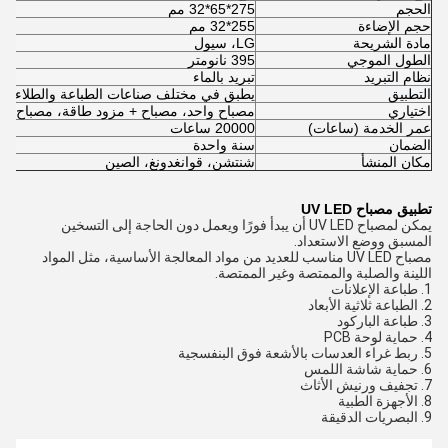
الحجم
275*65*32 مم
حجم الإضاءة
255*32 مم
مادة الشريحة
LG، سيول
الطول الموجي
395 نانومتر
نظام التبريد
تبريد بالماء
التطبيق
يطبق في مختلف صناعات الطباعة والطلاء وال
اختياري
مصباح واحد، مصباح + مزود طاقة، مصباح + م
عمر الخدمة (ساعات)
20000
ساعات
الضمان
سنة واحدة
مكان المنشأ
شنتشن، قوانغدونغ، الصين
تطبيق مصباح UV LED
يمكن لمصباح UV LED أن يبدأ فورًا ويعمل دون الحاجة إلى التسخين
المسبق ووضع الاستعداد.
مصباح UV LED مناسب للعديد من مواد المعالجة الأساسية، مثل المواد
اللينة والصلبة والممتصة وغير الممتصة.
1. طباعة الإعلانات
2. الطباعة ثلاثية الأبعاد
3. طباعة الباركود
4. حماية لوحة PCB
5. ربط غراء العدسات بالأشعة فوق البنفسجية
6. حماية شاشة اللمس
7. تجفيف ورنيش الأثاث
8. الأجهزة الطبية
9. البصريات الدقيقة