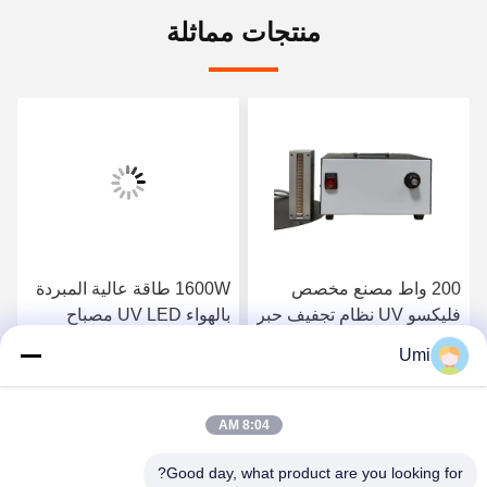
منتجات مماثلة
200 واط مصنع مخصص
1600W طاقة عالية المبردة
فليكسو UV نظام تجفيف حبر
بالهواء UV LED مصباح
فوق البنفسجية 395nm
العلاج النظام الضوئي UV
Umi
الصناعي سبيكة الألومنيوم
احصل على افضل سعر
احصل على افضل سعر
للتعرض للطباعة الشاشة
8:04 AM
Good day, what product are you looking for?