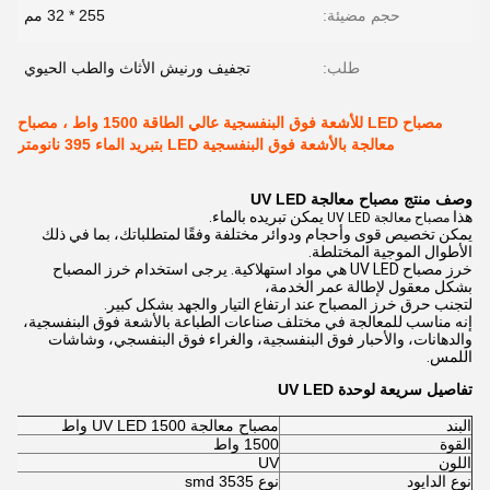
حجم مضيئة:
255 * 32 مم
طلب:
تجفيف ورنيش الأثاث والطب الحيوي
مصباح LED للأشعة فوق البنفسجية عالي الطاقة 1500 واط ، مصباح
معالجة بالأشعة فوق البنفسجية LED بتبريد الماء 395 نانومتر
وصف منتج مصباح معالجة UV LED
هذا
يمكن تبريده بالماء.
مصباح معالجة UV LED
يمكن تخصيص قوى وأحجام ودوائر مختلفة وفقًا لمتطلباتك، بما في ذلك
الأطوال الموجية المختلطة.
خرز مصباح UV LED هي مواد استهلاكية. يرجى استخدام خرز المصباح
بشكل معقول لإطالة عمر الخدمة،
لتجنب حرق خرز المصباح عند ارتفاع التيار والجهد بشكل كبير.
إنه مناسب للمعالجة في مختلف صناعات الطباعة بالأشعة فوق البنفسجية،
والدهانات، والأحبار فوق البنفسجية، والغراء فوق البنفسجي، وشاشات
اللمس.
تفاصيل سريعة لوحدة UV LED
البند
مصباح معالجة UV LED 1500 واط
القوة
1500 واط
اللون
UV
نوع الدايود
نوع 3535 smd