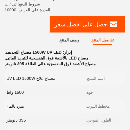
شروط الدفع: تي / ت
القدرة على العرض: 10000
احصل على افضل سعر
تفاصيل المنتج
وصف المنتج
إبراز:
1500W UV LED مصباح التجديف
,
مصباح LED بالأشعة فوق البنفسجية للتبريد المائي
,
مصباح الأشعة فوق البنفسجية عالي الطاقة 395 نانومتر
اسم المنتج:
مصباح علاج UV LED 1500W
قوة:
1500 واط
مخطط التبريد:
مبرد بالماء
الطول الموجي:
395 نانومتر