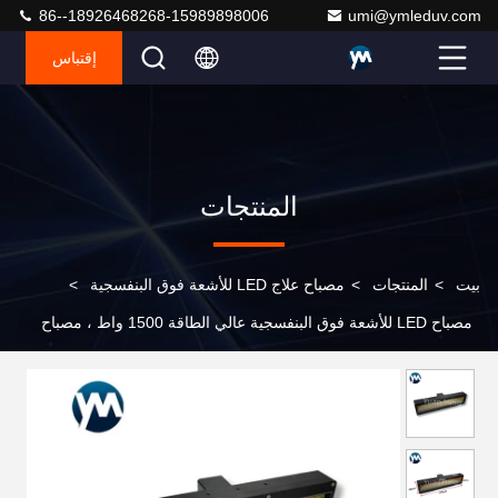
86--18926468268-15989898006
umi@ymleduv.com
إقتباس
المنتجات
بيت
>
المنتجات
>
مصباح علاج LED للأشعة فوق البنفسجية
>
مصباح LED للأشعة فوق البنفسجية عالي الطاقة 1500 واط ، مصباح
معالجة بالأشعة فوق البنفسجية LED بتبريد الماء 395 نانومتر