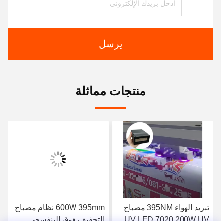
يرسل
منتجات مماثلة
تبريد الهواء 395NM مصباح
600W 395mm نظام مصباح
UV LED 7020 200W UV
التجفيف فوق البنفسجي