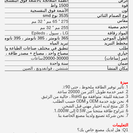
غرض
أنظمة المعالجة بالأشعة فوق البنفسجية للطباعة 
قوة
1500 واط
لون
الأشعة فوق البنفسجية
نوع الصمام الثنائي
3535 نوع smd
مقاس
275 * 65 مم * 32 مم
حجم مضيئة
255 مم * 32 مم
المواد رقاقة
LG ، سيول ، Epileds
الطول الموجي
365 نانومتر ، 385 نانومتر ، 395 نانومتر ، 405 نانومتر
مخطط التبريد
تبريد المياه
طلب
تنطبق في مختلف صناعات الطباعة والرس
خياري
مصباح واحد ، مصباح + مصدر طاقة ، مص
عمر (ساعات)
20000-30000
ساعات
ضمان
سنة واحدة
مكان المنشأ
شنتشن ، قوانغدونغ ، الصين
ميزة
1. تأثير توفير الطاقة ملحوظ ، حتى 90٪.
2. عمر خدمة طويل: أكثر من 20000 ساعة.
3. صديقة للبيئة: متوافقة مع RoHS ، خالية من الزئبق.
4. نحن نؤيد خدمة OEM و ODM حسب الطلب.
5. كل منتج لديه اختبار مهني قبل الشحن.
6. تتراوح طاقة منتجنا من 0.5W إلى 1،000W.
7. نحن شركة تصنيع ولدينا مصنع الخاصة بنا.
التعليمات
Q1: هل لديك مصنع خاص بك؟