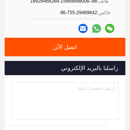
هاتف:
86--18926468268-15989898006
فاكس:
86-755-29469642
اتصل الآن
راسلنا بالبريد الإلكتروني