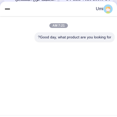
مصابيح UV LED للضوء
LED UV للضوء فوق
Umi
العلاجية الأشعة فوق
البنفسجي المتكامل للجهاز
احصل على افضل سعر
احصل على افضل سعر
البنفسجية للطابعة Epson
I3200/XP600/TX800 UV
7:21 AM
Good day, what product are you looking for?
shenzhen yuanming co., ltd
umi@ymleduv.com
86--18926468268-15989898006
الطابق الثالث، المبنى 2، منطقة جينغشينغ الصناعية، رقم 119
شارع هوافان، شارع دالانغ، منطقة لونغهوا، شنشن، 518109