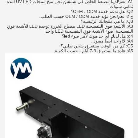
A1: نعم!لدينا مصنعنا الخاص فى شنتشن.نحن ننتج منتجات UV LED لمدة
ثماني سنوات.
Q2: هل تدعم خدمة OEM ، ODM؟
ج 2: نعم!نحن نؤيد خدمة OEM / ODM حسب الطلب.
Q3: ما هي منتجاتك الرئيسية؟
A3: الأشعة فوق البنفسجية LED مصباح الخرزة ؛وحدة LED للأشعة فوق
البنفسجية ؛ضوء الأشعة فوق البنفسجية LED واحد.
q4: هل لديك أي حد موك لأمر ضوء led؟
A4: لا!واحد أيضا مقبول.
Q5: كم من الوقت يستغرق شحن طلبي؟
A5: عادة ما يستغرق 3-7 أيام ، حسب الكمية
.