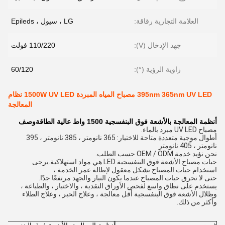
العلامة التجارية رقاقة:
LG ، سيول ، Epileds
جهد الإدخال (V):
110/220 فولت
زاوية الرؤية (°):
60/120
395nm 365nm UV LED مصباح المياه المبردة 1500W UV LED نظام
المعالجة
أنظمة المعالجة بالأشعة فوق البنفسجية 1500 واط عالية الطاقة
وصف
مصباح UV LED مبرد بالماء.
أطوال موجية متعددة متاحة للاختيار: 365 نانومتر ، 385 نانومتر ، 395
نانومتر ، 405 نانومتر
نحن نؤيد خدمة OEM / ODM حسب الطلب.
حبات مصباح الأشعة فوق البنفسجية LED هي مواد استهلاكية.يرجى
استخدام حبات المصباح بشكل معقول لإطالة عمر الخدمة ،
حتى لا تحرق حبات المصباح عندما يكون التيار والجهد مرتفعًا جدًا.
يستخدم على نطاق واسع لفحص الأوراق النقدية ، والاختبار ، والطباعة ،
وظلال الأشعة فوق البنفسجية أقل معالجة ، وعلاج الحبر ، وعلاج الطلاء
وأكثر من ذلك.