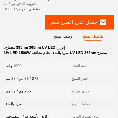
شروط الدفع: تي / ت
القدرة على العرض: 10000
احصل على افضل سعر
تفاصيل المنتج
وصف المنتج
إبراز:
395nm 365nm UV LED مصباح
,
مصباح UV LED 365nm مبرد بالماء
,
نظام معالجة UV LED 1500W
قوة المنتج:
1500 واط
حجم المنتج:
275 * 65 مم * 32 مم
حجم مضيئة:
255 مم * 32 مم
مخطط التبريد:
مبرد بالماء
نوع الصمام الثنائي:
رقائق الأشعة فوق البنفسجية