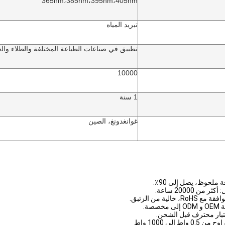
365nm،385nm،395nm،405nm
تبريد المياه
تطبيق في صناعات الطباعة المختلفة والطلاء والغ
10000
1 سنة
غوانغدونغ، الصين