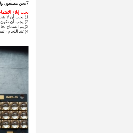
7نحن مصنعون ولدينا مصنعنا الخاص
يجب إيلاء الاهتمام لحام LED UV 
1) يجب أن لا يتجاوز وقت اللحام 3S.
2) يجب أن تكون درجة حرارة اللحام أقل من 260 درجة مئوية.
3)
يتم السماح لحا
4)
عند اللحام ، تم