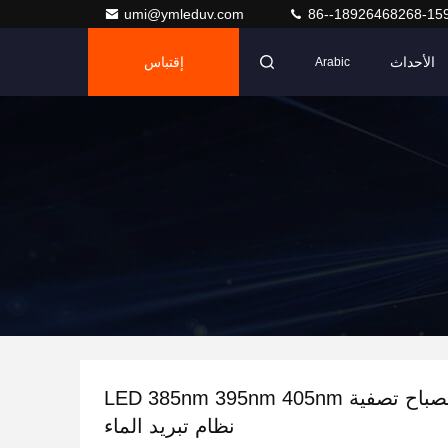
umi@ymleduv.com
86--18926468268-15
الأحداث
إقتباس
Arabic
150 واط مصباح تصفية LED 385nm 395nm 405nm
نظام تبريد الماء