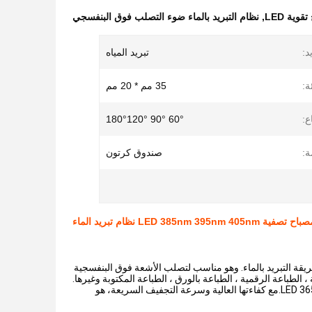
,
نظام التبريد بالماء ضوء التصلب فوق البنفسجي
د:
تبريد المياه
:
35 مم * 20 مم
ع:
60° 90° 180°120°
:
صندوق كرتون
بيكة الألومنيوم مع طريقة التبريد بالماء. وهو مناسب لتصلب الأشعة فوق البنفسجية
 ، الطباعة الرقمية ، الطباعة بالورق ، الطباعة المكتوبة وغيرها.
يتم استخدامه على نطاق واسع للطباعة التجارية والمنزلية ، وهو مثالي للطاقة فوق البنفسجية LED 365nm.مع كفاءتها العالية وسرعة التجفيف السريعة، هو