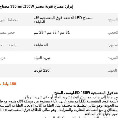
إبراز:
مصباح تقوية مصدر 150W
,
395nm مصباح تقوية LED
مصباح LED للأشعة فوق البنفسجية لآلة
لمنتج:
مخطط التبري
الطباعة
لحجم:
61 مم * 55 مم * 28 مم
حجم مضيئة
تطبيق:
آلة طباعة
زاوية الشعا
تبريد:
تبريد المياه
حزمة
الجهد:
220 فولت
150 واط مصباح تصفية LED 385nm 395nm 405nm نظام تبريد الماء
وق البنفسجية LED 150W
وصف المنتج
 جنبا إلى جنب مع استراتيجية تبريد الماء أو حتى تبريد الرياح.
مصباح التصلب بالأشعة فوق البنفسجية LED هو منتج عالي الأداء مصنوع من س
الية الجودة ،وهو مثالي لتطبيقات مختلفة مثل الطباعة ثلاثية الأبعاد، الطباعة الشاشة
جميع احتياجاتك الطباعة.