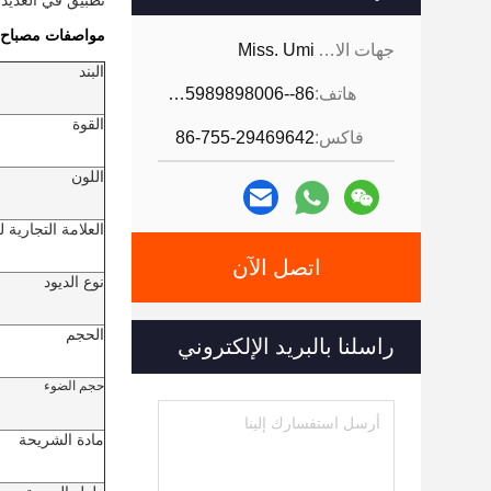
تطبيق في العديد
مواصفات مصباح UV LED لجهاز الطباع
جهات الاتصال:
Miss. Umi
البند
هاتف:
86--18926468268-15989898006
القوة
فاكس:
86-755-29469642
اللون
العلامة التجارية ل
اتصل الآن
نوع الديود
الحجم
راسلنا بالبريد الإلكتروني
حجم الضوء
مادة الشريحة