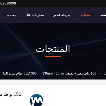
989898006
سية
منتجات
أشرطة فيديو
معلومات عنا
اتصل بنا
المنتجات
>
150 واط مصباح تصفية LED 385nm 395nm 405nm نظام تبريد الماء