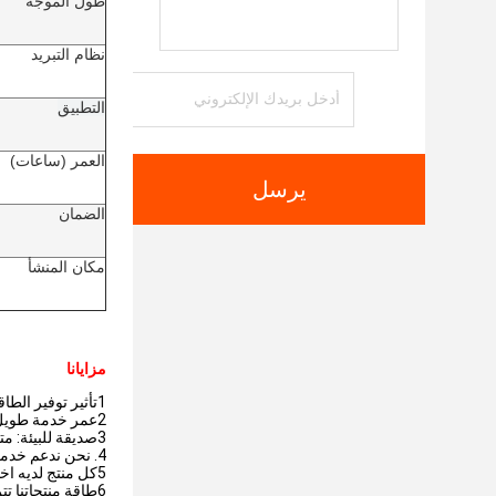
طول الموجة
نظام التبريد
التطبيق
العمر (ساعات)
يرسل
الضمان
مكان المنشأ
مزايانا
1تأثير توفير الطاقة ملحوظ، يصل إلى 90٪.
2عمر خدمة طويل: أكثر من 20000 ساعة.
3صديقة للبيئة: متوافقة مع RoHS، خالية من الزئبق.
4. نحن ندعم خدمة OEM و ODM إلى مخصصة.
5كل منتج لديه اختبار محترف قبل الشحن.
6طاقة منتجاتنا تتراوح من 0.5 واط إلى 1000 واط