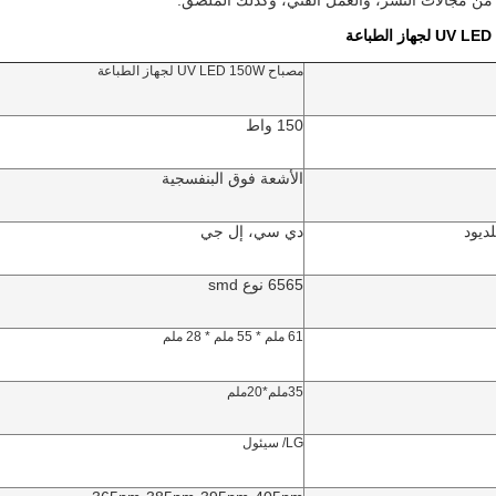
 من مجالات النشر، والعمل الفني، وكذلك الملصق.
ة
مصباح UV LED 150W لجهاز الطباعة
150 واط
الأشعة فوق البنفسجية
لديود
دي سي، إل جي
6565 نوع smd
61 ملم * 55 ملم * 28 ملم
35ملم*20ملم
LG/ سيئول