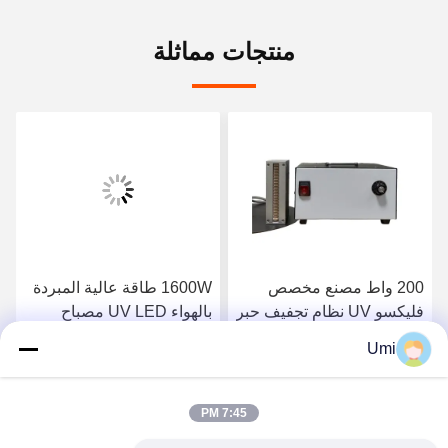
منتجات مماثلة
200 واط مصنع مخصص
1600W طاقة عالية المبردة
فليكسو UV نظام تجفيف حبر
بالهواء UV LED مصباح
فوق البنفسجية 395nm
العلاج النظام الضوئي UV
Umi
الصناعي سبيكة الألومنيوم
احصل على افضل سعر
احصل على افضل سعر
للتعرض للطباعة الشاشة
7:45 PM