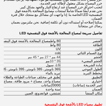
خرز المصباح بشكل معقول لإطالة عمر الخدمة،
لتجنب احتراق خرز المصباح عند ارتفاع التيار والجهد بشكل كبير.
نحن نقدم أيضًا ضمانًا شاملاً لمنتجات مصابيح المعالجة بالأشعة فوق
البنفسجية LED الخاصة بنا. إذا واجهت أي مشاكل مع منتجك خلال فترة
الضمان،
يمكننا إصلاحه أو استبداله دون أي تكلفة إضافية. نحن ملتزمون بضمان
رضاك عن منتجاتنا.
تفاصيل سريعة لمصباح المعالجة بالأشعة فوق البنفسجية LED
العنصر
80 واط
مصباح المعالجة بالأشعة فوق البنفسجية D
الطاقة
80 واط
اللون
UV
نوع الصمام الثنائي
cob
الحجم
44 مم * 27 مم * 45 مم
الحجم المضيء
35 * 10
مم
مادة الشريحة
LG، سيول
الطول الموجي
365 نانومتر، 385 نانومتر، 395 نانومتر، 405 نانومتر
مخطط التبريد
تبريد بالماء
التطبيق
يُطبق في مختلف صناعات الطباعة والطلاء وال
اختياري
مصباح واحد، مصباح + مزود طاقة، مصباح + م
عمر الخدمة (ساعات)
20000
ساعات
الضمان
سنة واحدة
مكان المنشأ
شنتشن، قوانغدونغ، الصين
تطبيق مصباح LED بالأشعة فوق البنفسجية