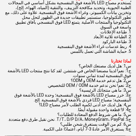
يُستخدم مصباح LED بالأشعة فوق البنفسجية بشكل أساسي في المجالات
الطبية الحيوية، وتحديد مكافحة التزييف، والتنقية (المياه، الهواء، إلخ)،
وتخزين بيانات الكمبيوتر، وغراء الأشعة فوق البنفسجية. علاوة على ذلك، مع
تطور التكنولوجيا، ستستمر تطبيقات جديدة في الظهور لتحل محل
التكنولوجيا والمنتجات الأصلية. يتمتع LED فوق البنفسجي بآفاق تطبيق
واسعة في السوق.
1. طباعة الإعلانات
2. الطباعة ثلاثية الأبعاد
3. طباعة الباركود
4. ربط عدسات غراء الأشعة فوق البنفسجية
5. حماية الشاشة التي تعمل باللمس
لماذا تختارنا
س1: هل لديك مصنعك الخاص؟
ج1: نعم! لدينا مصنعنا الخاص في شنتشن. لقد كنا ننتج منتجات LED بالأشعة
فوق البنفسجية لمدة ثماني سنوات.
س2: هل تدعم خدمة OEM و ODM؟
ج2: نعم! نحن ندعم خدمة OEM / ODM للتخصيص.
س3: ما هي منتجاتك الرئيسية؟
ج3: خرز مصباح LED بالأشعة فوق البنفسجية؛ وحدة LED بالأشعة فوق
البنفسجية؛ مصباح LED فردي بالأشعة فوق البنفسجية. إلخ.
س4: هل لديك حد أدنى لكمية الطلب لأمر مصباح LED؟
ج4: لا! قطعة واحدة مقبولة أيضًا.
س5: ما هي شروط الدفع المعتادة للطلبات؟
ج5: T/T، D/P D/A، MoneyGram، PayPal. نحن نقبل طرق دفع متعددة.
س6: كم من الوقت يستغرق شحن طلبي؟
ج6: يستغرق الأمر عادةً 3-7 أيام، اعتمادًا على الكمية.