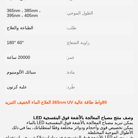
365nm ، 385nm ،
الطول الموجي:
395nm ، 405nm
طلب:
الطباعة والعلاج
زاوية الشعاع:
60° 180°
عمر:
20000 ساعة
مادة:
سبائك الألومنيوم
طَرد:
علبة كرتون
80واط طاقة عالية 365nm UV العلاج الماء الخفيف التبريد
وصف منتج مصباح المعالجة بالأشعة فوق البنفسجية LED
يمكن تبريد مصباح المعالجة بالأشعة فوق البنفسجية LED بالماء.
يمكن تخصيص قوى وأحجام ودوائر مختلفة وفقًا لمتطلباتك، بما في ذلك
الأطوال الموجية المختلطة.
خرز مصباح LED بالأشعة فوق البنفسجية هو مواد استهلاكية. يرجى استخدام