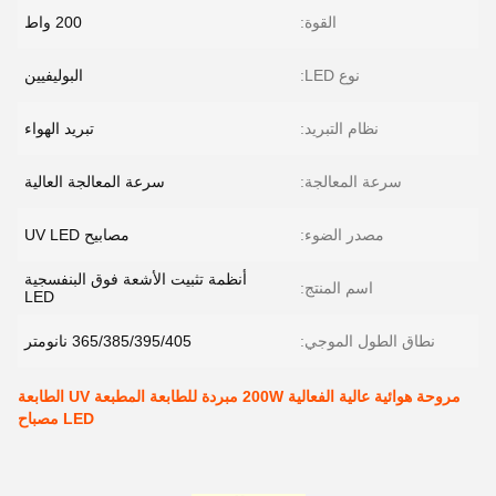
القوة:
200 واط
نوع LED:
البوليفيين
نظام التبريد:
تبريد الهواء
سرعة المعالجة:
سرعة المعالجة العالية
مصدر الضوء:
مصابيح UV LED
أنظمة تثبيت الأشعة فوق البنفسجية
اسم المنتج:
LED
نطاق الطول الموجي:
365/385/395/405 نانومتر
مروحة هوائية عالية الفعالية 200W مبردة للطابعة المطبعة UV الطابعة
LED مصباح