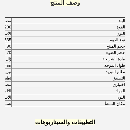
وصف المنتج
البند
مصباح ال
القوة
200 واط
اللون
الأشعة 
نوع الديود
3535 نوع smd
حجم المنتج
90 ملم * 45 ملم * 124 ملم
حجم الضوء
70 ملم * 20 ملم
مادة الشريحة
(إل جي)
طول الموجة
/450nm
نظام التبريد
تبريد ا
التطبيق
تطبيق ف
اختياري
مصباح 
المواد
الألومني
اللون
الأشعة 
مكان المنشأ
شنتشن،
التطبيقات والسيناريوهات