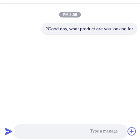
احصل على افضل سعر
احصل على افضل سعر
مصباح الأشعة فوق
البنفسجية
2:59 PM
Good day, what product are you looking for?
shenzhen yuanming co., ltd
umi@ymleduv.com
86--18926468268-15989898006
الطابق الثالث، المبنى 2، منطقة جينغشينغ الصناعية، رقم 119
شارع هوافان، شارع دالانغ، منطقة لونغهوا، شنشن، 518109
الصين نوعية جيدة الأشعة فوق البنفسجية LED SMD المورد. حقوق
النشر © 2021-2026 uvledsmd.com . كل الحقوق محفوظة.