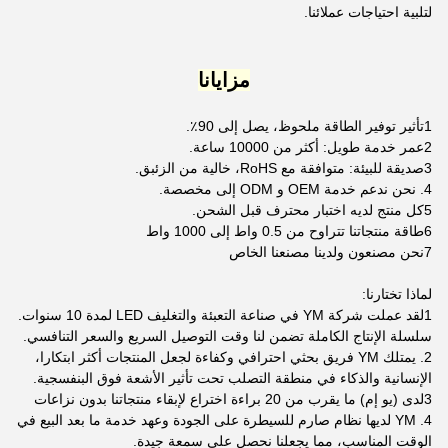
لتلبية احتياجات عملائنا.
مزايانا
1تأثير توفير الطاقة ملحوظ، يصل إلى 90٪.
2عمر خدمة طويل: أكثر من 10000 ساعة.
3صديقة للبيئة: متوافقة مع RoHS، خالية من الزئبق.
4. نحن ندعم خدمة OEM و ODM إلى مخصصة.
5كل منتج لديه اختبار محترف قبل الشحن.
6طاقة منتجاتنا تتراوح من 0.5 واط إلى 1000 واط
7نحن مصنعون ولدينا مصنعنا الخاص
لماذا تختارنا:
1لقد عملت شركة YM في صناعة التعبئة والتغليف LED لمدة 10 سنوات.
سلسلة الإنتاج الكاملة تضمن لنا وقت التوصيل السريع والسعر التنافسي.
2. يمتلك YM فريق بحثي احترافي وكفاءة لجعل المنتجات أكثر ابتكارا،
الإنسانية والذكاء في منطقة التصلب تحت تأثير الأشعة فوق البنفسجية.
3لدى (يو إم) ما يقرب من 20 براءة اختراع لإبقاء منتجاتنا بدون نزاعات
4. YM لديها نظام صارم للسيطرة على الجودة وعهد خدمة ما بعد البيع في
الوقت المناسب، مما يجعلنا نحصل على سمعة جيدة.