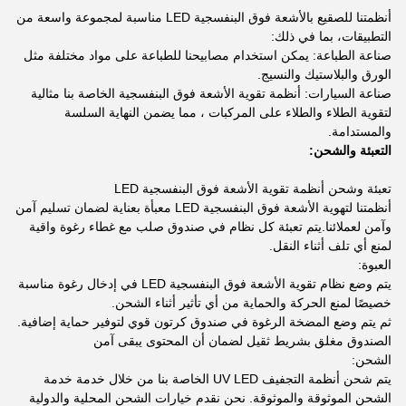
أنظمتنا للصقيع بالأشعة فوق البنفسجية LED مناسبة لمجموعة واسعة من
التطبيقات، بما في ذلك:
صناعة الطباعة: يمكن استخدام مصابيحنا للطباعة على مواد مختلفة مثل
الورق والبلاستيك والنسيج.
صناعة السيارات: أنظمة تقوية الأشعة فوق البنفسجية الخاصة بنا مثالية
لتقوية الطلاء والطلاء على المركبات ، مما يضمن النهاية السلسة
والمستدامة.
التعبئة والشحن:
تعبئة وشحن أنظمة تقوية الأشعة فوق البنفسجية LED
أنظمتنا لتهوية الأشعة فوق البنفسجية LED معبأة بعناية لضمان تسليم آمن
وآمن لعملائنا.يتم تعبئة كل نظام في صندوق صلب مع غطاء رغوة واقية
لمنع أي تلف أثناء النقل.
العبوة:
يتم وضع نظام تقوية الأشعة فوق البنفسجية LED في إدخال رغوة مناسبة
خصيصًا لمنع الحركة والحماية من أي تأثير أثناء الشحن.
ثم يتم وضع المضخة الرغوة في صندوق كرتون قوي لتوفير حماية إضافية.
الصندوق مغلق بشريط ثقيل لضمان أن المحتوى يبقى آمن
الشحن:
يتم شحن أنظمة التجفيف UV LED الخاصة بنا من خلال خدمة خدمة
الشحن الموثوقة والموثوقة. نحن نقدم خيارات الشحن المحلية والدولية