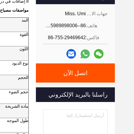
8.إضافات في درجة الحرارة ، تأكد من أن المنتجات تعمل بشكل جيد
مواصفات مصباح UV LED لجهاز الطباع
جهات الاتصال:
Miss. Umi
البند
هاتف:
86--18926468268-15989898006
القوة
فاكس:
86-755-29469642
اللون
نوع الديود
اتصل الآن
الحجم
حجم الضوء
راسلنا بالبريد الإلكتروني
مادة الشريحة
طول الموجة