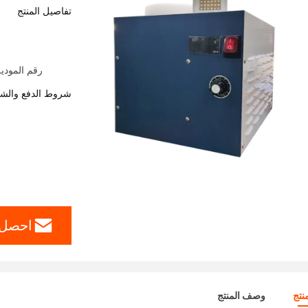
تفاصيل المنتج
رقم الموديل: مصباح LED للأشعة فوق 
شروط الدفع والش
احصل 
نتج
وصف المنتج