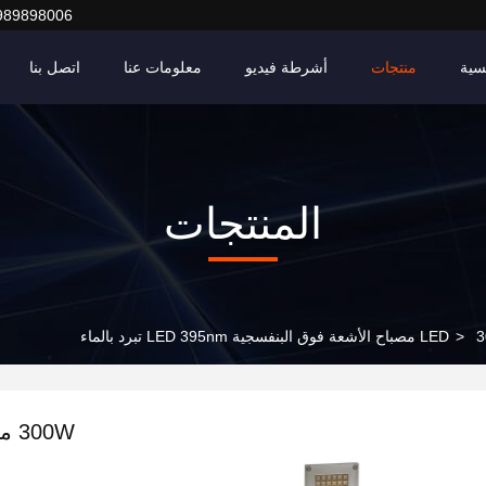
989898006
سية
منتجات
أشرطة فيديو
معلومات عنا
اتصل بنا
المنتجات
 تبرد بالماء
>