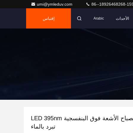
umi@ymleduv.com
86--18926468268-15
الأحداث
إقتباس
Arabic
300W مصباح الأشعة فوق البنفسجية LED 395nm
تبرد بالماء