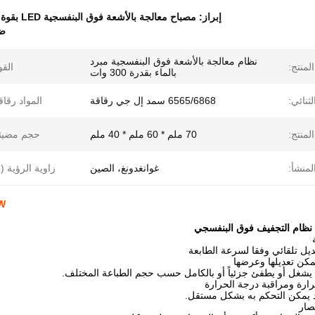
إبراز:
مصباح معالجة بالأشعة فوق البنفسجية LED بقوة 300 واط
ضو
نظام معالجة بالأشعة فوق البنفسجية مبرد
لمنتج:
القو
بالماء بقدرة 300 وات
ثنائي:
6565/6868 سمد إل جي رقاقة
المواد رقاق
لمنتج:
70 ملم * 60 ملم * 40 ملم
حجم مضيئة
لمنشأ:
غوانغدونغ، الصين
زاوية الرؤية (°
300W مصباح ا
ظام التجفيف فوق البنفسجي