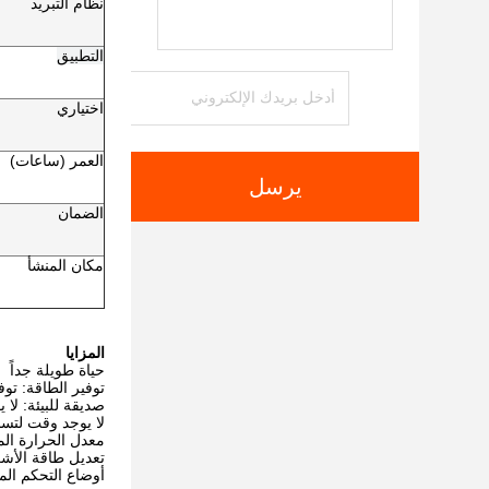
نظام التبريد
التطبيق
اختياري
العمر (ساعات)
يرسل
الضمان
مكان المنشأ
المزايا
حياة طويلة جداً
توفير الطاقة: توفير 80٪ من الطاقة الكهربائية من مصباح
صديقة للبيئة: لا 
لا يوجد وقت لتس
معدل الحرارة ال
تعديل طاقة الأشعة فو
أوضاع التحكم المت