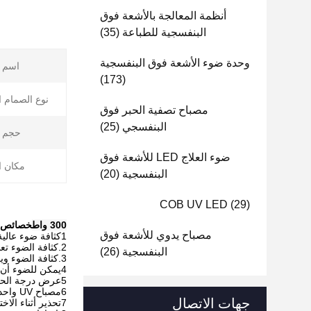
أنظمة المعالجة بالأشعة فوق
البنفسجية للطباعة
(35)
وحدة ضوء الأشعة فوق البنفسجية
اسم ا
(173)
نوع الصمام ال
مصباح تصفية الحبر فوق
البنفسجي
(25)
حجم ا
ضوء العلاج LED للأشعة فوق
مكان ا
البنفسجية
(20)
COB UV LED
(29)
300 واط
خصائص ن
مصباح يدوي للأشعة فوق
1كثافة ضوء عالية
2.كثافة الضوء تعديل تلقائي وفقا لسرعة الطابعة
البنفسجية
(26)
3.كثافة الضوء ويمكن تعديلها وعرضها
4يمكن للضوء أن يشغل أو يطفئ جزئياً أو بالكامل حسب حجم الطباعة المختلف.
5عرض درجة الحرارة ومراقبة درجة الحرارة
6مصباح UV واحد يمكن التحكم به بشكل مستقل.
جهات الاتصال
7تحذير أثناء الاختصار