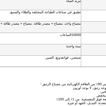
تبريد المياه
تطبيق في صناعات الطباعة المختلفة والطلاء والصمغ.
مصباح واحد، مصباح + مصدر طاقة، مصباح + مصدر طاقة + م
10000
الساعات
سنة واحدة
شنتشن، قوانغدونغ، الصين
 الزئبق ؛
يوجد زئبق، لا يوجد أوزون
خين
منخفض
ق البنفسجية: من 1٪ إلى 100٪
عددة: التبديل، الجهد أو غيره.