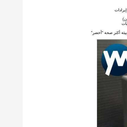
يرادات
بات
بيئة أكثر صحة "أخضر"