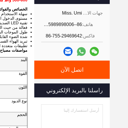
500-600 واط مصباح UV LED المبرد بالهواء للطباعة 3535 SMD مصباح الكرات 365nm 395nm
الخصائص والفوائد
جهات الاتصال:
Miss. Umi
سهلة الاستخدام 
مستوى الدخول ال
تقنية LED الصديقة للبيئة المتميزة تحل محل الزئبق وتوفر نتائج أكثر أمانًا وكفاءة
هاتف:
86--18926468268-15989898006
فعالة من حيث الت
طول الموجات الم
فاكس:
86-755-29469642
شدة الضوء القابل
تبريد الهواء القسري 
تطبيقات متعددة ا
مواصفات مصباح التج
البند
اتصل الآن
القوة
اللون
راسلنا بالبريد الإلكتروني
نوع الديود
الحجم