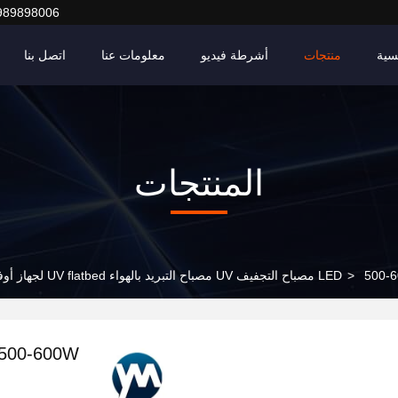
989898006
سية
منتجات
أشرطة فيديو
معلومات عنا
اتصل بنا
المنتجات
ح التبريد بالهواء UV flatbed لجهاز أوفست
>