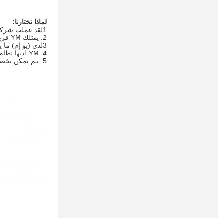
لماذا تختارنا:
1لقد عملت شركة YM في صناعة التعبئة والتغليف LED لمدة 10 سنوات. سلسلة الإنتاج الكاملة تضمن لنا وقت التوصيل السريع والسعر التنافسي.
2. يمتلك YM فريق بحثي احترافي وكفاءة لجعل المنتجات أكثر ابتكارا، الإنسانية والذكاء في منطقة التصلب تحت تأثير الأشعة فوق البنفسجية.
3لدى (يو إم) ما يقرب من 20 براءة اختراع لإبقاء منتجاتنا بدون نزاعات
4. YM لديها نظام صارم للسيطرة على الجودة وعهد خدمة ما بعد البيع في الوقت المناسب، مما يجعلنا نحصل على سمعة جيدة.
5. ييم يمكن تخصيص المنتجات حسب احتياجاتك