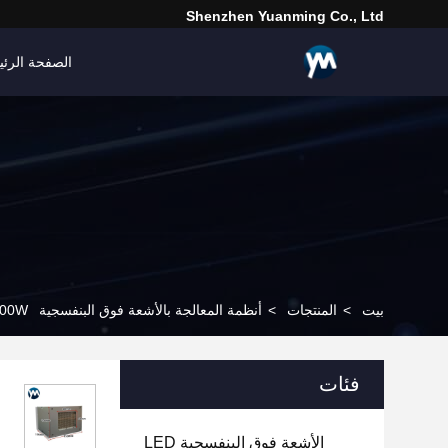
Shenzhen Yuanming Co., Ltd
الصفحة الرئي
بيت
>
المنتجات
>
أنظمة المعالجة بالأشعة فوق البنفسجية LED
500-600W مصباح التجفيف UV مصبا
فئات
الأشعة فوق البنفسجية LED