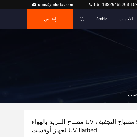
umi@ymleduv.com
86--18926468268-15
الأحداث
إقتباس
Arabic
500-600W مصباح التجفيف UV مصباح التبريد بالهواء
UV flatbed لجهاز أوفست