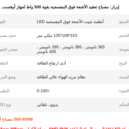
إبراز:
مصباح تعقيد الأشعة فوق البنفسجية بقوة 500 واط لجهاز أوفست
,
م
لمنتج:
أنظمة تثبيت الأشعة فوق البنفسجية LED
القو
لحجم:
153*108*135 مللي متر
حجم مضيئة
365 نانومتر ، 385 نانومتر ، 395 نانومتر ،
موجة:
مصدر الضو
405 نانومتر
النوع:
أدى ارتفاع الطاقة
النقاه
لسمة:
نظام تبريد الهواء عالي الطاقة
وضع التبري
لضوء:
0-100٪
التطبي
تحكم:
يدوي، تلقائي
نوع LED:
500-600W مصباح التجفيف UV مصباح التبريد بالهواء UV flatbed لجهاز أوفست