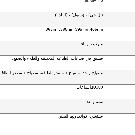
80*60MM
(إل جي) ، (سيول) ، (إبيلدز)
365nm،385nm،395nm،405nm
مبردة بالهواء
تطبيق في صناعات الطباعة المختلفة والطلاء والصمغ.
مصباح واحد، مصباح + مصدر الطاقة، مصباح + مصدر الطاقة 
10000
الساعات
سنة واحدة
شنتشن، قوانغدونغ، الصين