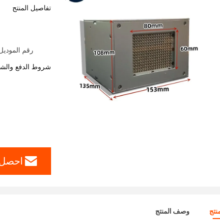
تفاصيل المنتج
رقم الموديل: مصباح معالجة D
شروط الدفع والش
احصل 
نتج
وصف المنتج