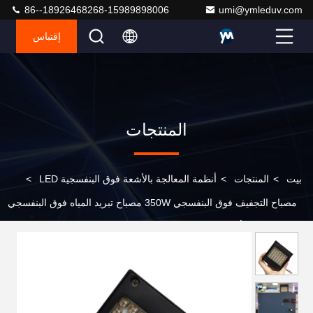
86--18926468268-15989898006
umi@ymleduv.com
إقتباس
المنتجات
بيت
>
المنتجات
>
أنظمة المعالجة بالأشعة فوق البنفسجية LED
>
مصباح التجفيف فوق البنفسجي 350W مصباح تبريد المياه فوق البنفسجي
المسطح لآلات أوفست