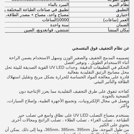
نظام التبريد
المبرد بالماء
التطبيق
تطبيق في صناعات الطباعة المختلفة والط
اختياري
مصباح واحد، مصباح + مصدر الطاقة، مصب
العمر (ساعات)
10000
الساعات
الضمان
سنة واحدة
مكان المنشأ
شنتشن، قوانغدونغ، الصين
عن نظام التجفيف فوق البنفسجي
تصميمه المدمج الخفيف والصغير الوزن وسهل الاستخدام يضمن الراحة
أثناء الاستخدام الطويل ، وتوفير أفضل
التحكم في التطبيقات الدقيقة. وحدات UV LED القوية الصديقة للبيئة تحل
محل مصابيح الزئبق التقليدية بفعالية
قادرة على معالجة المواد الحساسة للحرارة بشكل مريح وتقليل استهلاك
الطاقة والتأثير البيئي.
كفاءته تتفوق على طرق التجفيف التقليدية مما يعزز الإنتاجية دون
التضحية بالجودة.
ويعمل في مجال الإلكترونيات، وتجميع الأجهزة الطبية، وإصلاح السيارات،
وأكثر.
يستخدم مصباح التصلب UV LED على نطاق واسع في تصلب حبر
الطباعة ، تصلب الغراء ، تصلب الطلاء ، تصلب الراتنج ومجالات أخرى.
يحتوي على الكثير
من طول الموجة، مثل 365nm، 385nm، 395nm، وما إلى ذلك. يمكن أن