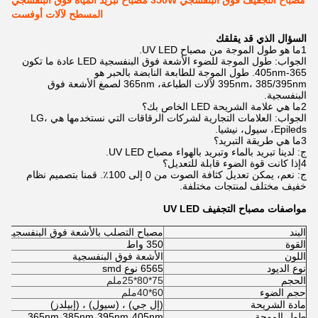
مصباح التجفيف فوق البنفسجي 350W مصباح تبريد المياه فوق البنفسجي
المسطح لآلات أوفست
السؤال الذي قد يقلقك
1ما هو طول الموجة من مصباح UV LED.
الجواب: طول الموجة للضوء الأشعة فوق البنفسجية LED عادة ما تكون
365-405nm. طول الموجة للطابعة النابضة بالحبر هو
395nm، 385/395nm لآلات الطباعة، 365nm لصمغ الأشعة فوق
البنفسجية.
2ما هي علامة الشريحة LED الخاص بك؟
الجواب: العلامات التجارية لشركات الرقاقات التي نستخدمها هي LG،
Epileds، سيول، نيشيا.
3ما هي طريقة التبريد؟
ج: لدينا تبريد بالماء وتبريد بالهواء مصباح UV LED.
4إذا كانت قوة الضوء قابلة للتعديل؟
ج: نعم، يمكن تعديل كثافة الصوت من 0 إلى 100٪. قمنا بتصميم نظام
خفيف مختلف لمنتجات مختلفة.
مواصفات مصباح التجفيف UV LED
البند
مصباح التصلب بالأشعة فوق البنفسجية
350
القوة
350 واط
اللون
الأشعة فوق البنفسجية
نوع الديود
6565 نوع smd
الحجم
75*80*25ملم
حجم الضوء
60*40ملم
مادة الشريحة
(إل جي) ، (سيول) ، (إبيلدز)
طول الموجة
365nm،385nm،395nm،405nm