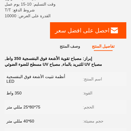
وقت التسليم: 10-15 يوم عمل
شروط الدفع: T/T
القدرة على العرض: 10000
احصل على افضل سعر
تفاصيل المنتج
وصف المنتج
إبراز:
مصباح تقوية الأشعة فوق البنفسجية 350 واط
,
مصباح UV للتبريد بالماء
,
مصباح UV مسطح للضوء الضوئي
أنظمة تثبيت الأشعة فوق البنفسجية
اسم المنتج:
LED
القوة:
350 واط
الحجم:
75*80*25 مللي متر
حجم مضيئة:
60*40 مللي متر