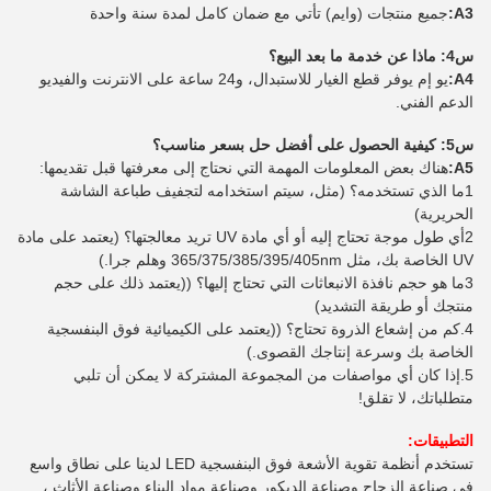
A3:
جميع منتجات (وايم) تأتي مع ضمان كامل لمدة سنة واحدة
س4: ماذا عن خدمة ما بعد البيع؟
A4:
يو إم يوفر قطع الغيار للاستبدال، و24 ساعة على الانترنت والفيديو
الدعم الفني.
س5: كيفية الحصول على أفضل حل بسعر مناسب؟
A5:
هناك بعض المعلومات المهمة التي نحتاج إلى معرفتها قبل تقديمها:
1ما الذي تستخدمه؟ (مثل، سيتم استخدامه لتجفيف طباعة الشاشة
الحريرية)
2أي طول موجة تحتاج إليه أو أي مادة UV تريد معالجتها؟ (يعتمد على مادة
UV الخاصة بك، مثل 365/375/385/395/405nm وهلم جرا.)
3ما هو حجم نافذة الانبعاثات التي تحتاج إليها؟ ((يعتمد ذلك على حجم
منتجك أو طريقة التشديد)
4.كم من إشعاع الذروة تحتاج؟ ((يعتمد على الكيميائية فوق البنفسجية
الخاصة بك وسرعة إنتاجك القصوى.)
5.إذا كان أي مواصفات من المجموعة المشتركة لا يمكن أن تلبي
متطلباتك، لا تقلق!
التطبيقات:
تستخدم أنظمة تقوية الأشعة فوق البنفسجية LED لدينا على نطاق واسع
في صناعة الزجاج وصناعة الديكور وصناعة مواد البناء وصناعة الأثاث ،