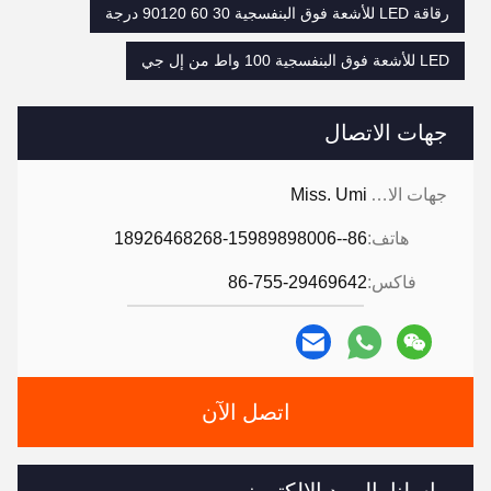
رقاقة LED للأشعة فوق البنفسجية 30 60 90120 درجة
LED للأشعة فوق البنفسجية 100 واط من إل جي
جهات الاتصال
جهات الاتصال:
Miss. Umi
هاتف:
86--18926468268-15989898006
فاكس:
86-755-29469642
اتصل الآن