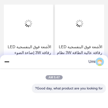
الأشعة فوق البنفسجية LED
الأشعة فوق البنفسجية LED
رقاقة عالية الطاقة 3W نظام
رقاقة 3W إضاءة الضوء
علاج الأشعة فوق البنفسجية
الأبيض 7000-8000k درجة
Umi
مصابيح
حرارة اللون
احصل على افضل سعر
احصل على افضل سعر
5:47 AM
Good day, what product are you looking for?
shenzhen yuanming co., ltd