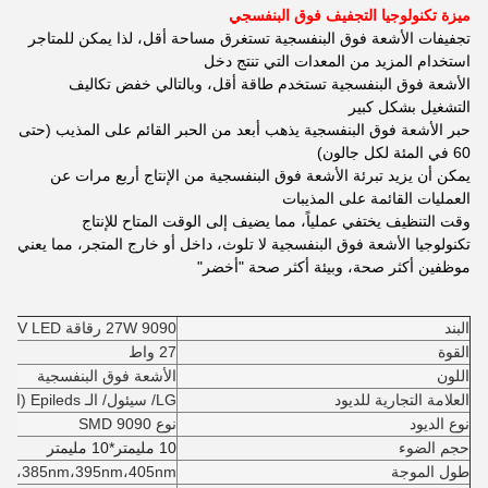
ميزة تكنولوجيا التجفيف فوق البنفسجي
تجفيفات الأشعة فوق البنفسجية تستغرق مساحة أقل، لذا يمكن للمتاجر
استخدام المزيد من المعدات التي تنتج دخل
الأشعة فوق البنفسجية تستخدم طاقة أقل، وبالتالي خفض تكاليف
التشغيل بشكل كبير
حبر الأشعة فوق البنفسجية يذهب أبعد من الحبر القائم على المذيب (حتى
60 في المئة لكل جالون)
يمكن أن يزيد تبرئة الأشعة فوق البنفسجية من الإنتاج أربع مرات عن
العمليات القائمة على المذيبات
وقت التنظيف يختفي عملياً، مما يضيف إلى الوقت المتاح للإنتاج
تكنولوجيا الأشعة فوق البنفسجية لا تلوث، داخل أو خارج المتجر، مما يعني
موظفين أكثر صحة، وبيئة أكثر صحة "أخضر"
البند
27W 9090 رقاقة UV LED
القوة
27 واط
اللون
الأشعة فوق البنفسجية
العلامة التجارية للديود
LG/ سيئول/ الـ Epileds (اختياري)
نوع الديود
نوع 9090 SMD
حجم الضوء
10 مليمتر*10 مليمتر
طول الموجة
nm،385nm،395nm،405nm