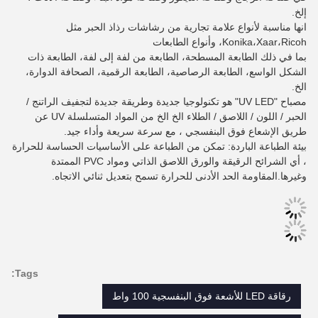
إلخ.
انها مناسبة لأنواع علامة تجارية من رشاشات رذاذ الحبر مثل
Konika،Xaar،Ricoh، وأنواع الطابعات
بما في ذلك الطابعة المسطحة، الطابعة من لفة إلى لفة، الطابعة ذات
الشكل الواسع، الطابعة الرصاصية، الطابعة الرقمية، الصحافة الدوارة،
الخ.
مصباح "UV LED" هو تكنولوجيا جديدة وطريقة جديدة لتجفيف الراتنج /
الحبر / اللون / اللاصق / الطلاء الخ الخ من المواد المتسلسلة UV عن
طريق الإشعاع فوق البنفسجي ، مع سرعة سريعة وأداء جيد.
بيئة الطباعة الباردة: تمكن من الطباعة على الأساسيات الحساسة للحرارة
، أي الشرائح الرقيقة والورق اللاصق الذاتي ومواد PVC الممتدة
وغيرها.المقاومة الحد الأدنى للحرارة تسمح بتعديل ثنائي الاتجاه.
Tags:
رقاقة LED للأشعة فوق البنفسجية 100 واط