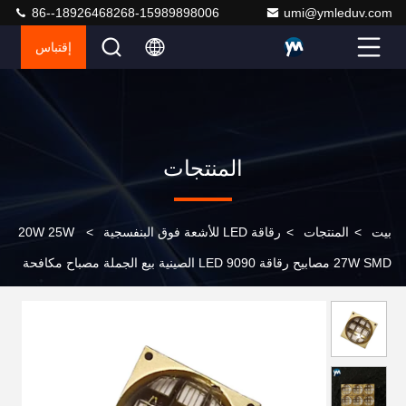
86--18926468268-15989898006
umi@ymleduv.com
إقتباس
المنتجات
بيت
>
المنتجات
>
رقاقة LED للأشعة فوق البنفسجية
>
20W 25W
27W SMD مصابيح رقاقة LED 9090 الصينية بيع الجملة مصباح مكافحة
الأشعة فوق البنفسجية للطباعة فوق البنفسجية