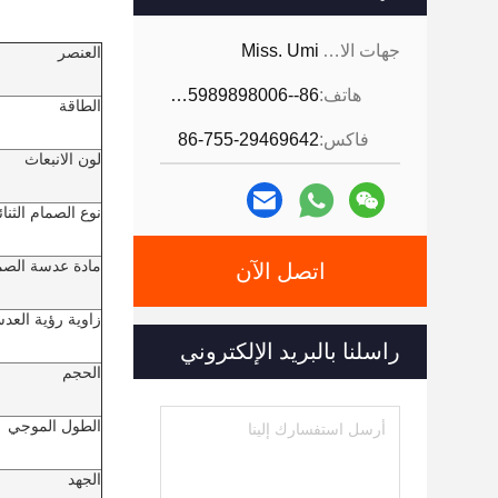
جهات الاتصال:
Miss. Umi
العنصر
هاتف:
86--18926468268-15989898006
الطاقة
فاكس:
86-755-29469642
لون الانبعاث
نوع الصمام الثنا
مادة عدسة الصما
اتصل الآن
زاوية رؤية العد
راسلنا بالبريد الإلكتروني
الحجم
الطول الموجي
الجهد