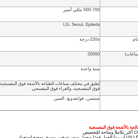
500-700 مللي أمبير
LG، Seoul، Epileds
ام
≤220 درجة
ساعات)
20000
سنة واحدة
فوق البنفسجية، والغراء فوق البنفسجي.
شنتشن، قوانغدونغ، الصين
الجة بالأشعة فوق البنفسجية