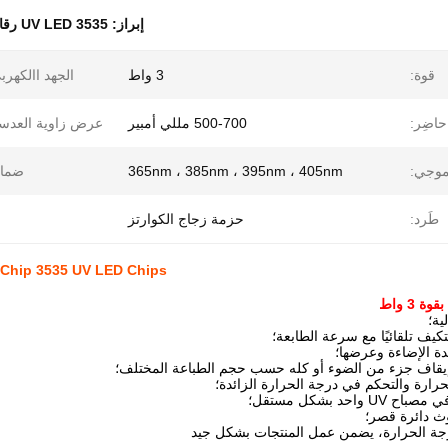
إبراز:
3535 UV LED رقاقة
قوة:
3 واط
الجهد االكهرب
حاضِر:
500-700 مللي أمبير
عرض زاوية العدس
موجي:
365nm ، 385nm ، 395nm ، 405nm
ضمان
طَرد:
حزمة زجاج الكوارتز
3W SMD LED Chip 3535 UV LED Chips العدسات الكوار