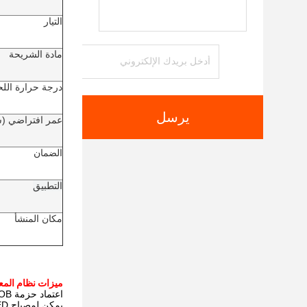
التيار
مادة الشريحة
درجة حرارة اللح
يرسل
عمر افتراضي (
الضمان
التطبيق
مكان المنشأ
ميزات نظام المع
اعتماد حزمة COB أكثر تكاملاً ومتاحة للتخصيص.
يمكن لمصباح UV LED أن يبدأ العمل فورًا ويعمل بدون تسخين مسبق ووضع استعداد.