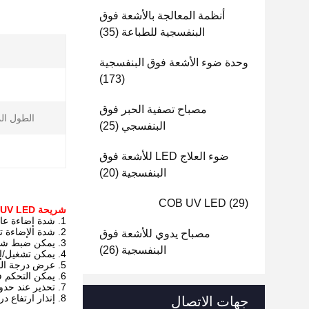
أنظمة المعالجة بالأشعة فوق
البنفسجية للطباعة
(35)
وحدة ضوء الأشعة فوق البنفسجية
(173)
مصباح تصفية الحبر فوق
الطول ال
البنفسجي
(25)
ضوء العلاج LED للأشعة فوق
البنفسجية
(20)
COB UV LED
(29)
شريحة UV LED بقوة 3 واط
1. شدة إضاءة عالية؛
2. شدة الإضاءة تتكيف تلقائيًا مع سرعة الطابعة؛
مصباح يدوي للأشعة فوق
3. يمكن ضبط شدة الإضاءة وعرضها؛
البنفسجية
(26)
4. يمكن تشغيل/إيقاف جزء من الضوء أو كله حسب حجم الطباعة المختلف؛
5. عرض درجة الحرارة والتحكم في درجة الحرارة الزائدة؛
6. يمكن التحكم في مصباح UV واحد بشكل مستقل؛
7. تحذير عند حدوث دائرة قصر؛
8. إنذار ارتفاع درجة الحرارة، يضمن عمل المنتجات بشكل جيد
جهات الاتصال