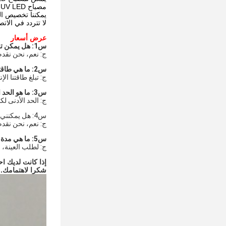
مصباح UV LED مناسب للعديد من مواد المعالجة الأساسية، مثل المواد اللينة والصلبة والمواد الماصة وغير الماصة.
يمكننا تخصيص الم
لا تتردد في الات
عرض أسعار
س1: هل يمكن تخصيص ملصق منتجاتك وتعبئتها وتصميمها؟
ج: نعم، نحن نقدم
س2: ما هي طاقتك الإنتاجية الشهرية؟
ج: تبلغ طاقتنا الإنتاجية في المصنع 0
س3: ما هو الحد الأدنى لكمية الطلب لديك؟
ج: الحد الأدنى لكمية الطلب هو 2 مجموعة، ولكننا نق
س4: هل يمكنني الحصول على عينة لفحص الجودة؟
ج: نعم، نحن نقدم
س5: ما هي مدة التسليم؟
ج: لطلب العينة، 3-5 أيام. للطلب بالجملة، 9-15 يومًا.
إذا كانت لديك ا
شكرا لاهتمامك.