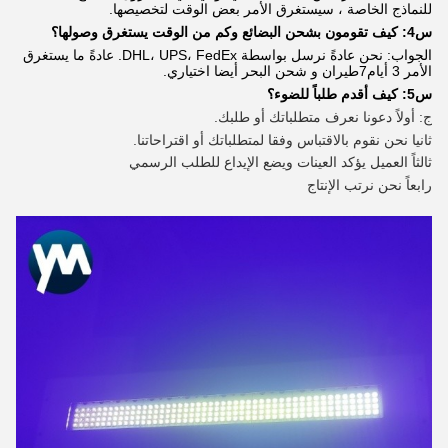
للنماذج الخاصة ، سيستغرق الأمر بعض الوقت لتخصيصها.
س4: كيف تقومون بشحن البضائع وكم من الوقت يستغرق وصولها؟
الجواب: نحن عادةً نرسل بواسطة DHL، UPS، FedEx. عادةً ما يستغرق
الأمر 3 أيام
7
طيران و شحن البحر أيضا اختياري.
س5: كيف أقدم طلباً للضوء؟
ج: أولاً دعونا نعرف متطلباتك أو طلبك.
ثانيا نحن نقوم بالاقتباس وفقا لمتطلباتك أو اقتراحاتنا.
ثالثاً العميل يؤكد العينات ويضع الإيداع للطلب الرسمي
رابعاً نحن نرتب الإنتاج