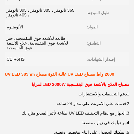
365 نانومتر ، 385 نانومتر ، 395 نانومتر
طول الموجة:
، 405 نانومتر
المواد:
الألومنيوم
طابعة للأشعة فوق البنفسجية، حبر
التطبيق:
للأشعة فوق البنفسجية، علاج للأشعة
فوق البنفسجية
إصدار الشهادات:
CE RoHS
2000 واط مصباح UV LED عالية القوة مصباح UV LED 385nm
مصباح العلاج بالأشعة فوق البنفسجية LED 2000W
المزايا
1دعم التحقيقات والاستشارات
2خدمات على الانترنت على مدار 24 ساعة
3.الجهاز مع نظام التجفيف UV LED طباعة تأثير الفيديو متاح لك
4مرحباً بك في زيارة مصنعنا
5. يمكنك الحصول على إنتاج مخصص وتعبئة.