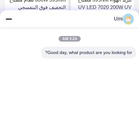
UV LED 7020 200W UV
التجفيف فوق البنفسجي
مصابيح UV LED للضوء
LED UV للضوء فوق
Umi
العلاجية الأشعة فوق
البنفسجي المتكامل للجهاز
احصل على افضل سعر
احصل على افضل سعر
البنفسجية للطابعة Epson
I3200/XP600/TX800 UV
3:24 AM
Good day, what product are you looking for?
shenzhen yuanming co., ltd
umi@ymleduv.com
86--18926468268-15989898006
الطابق الثالث، المبنى 2، منطقة جينغشينغ الصناعية، رقم 119
شارع هوافان، شارع دالانغ، منطقة لونغهوا، شنشن، 518109