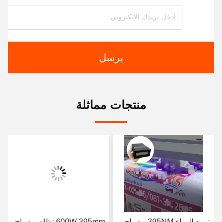
يرسل
منتجات مماثلة
تبريد الهواء 395NM مصباح
600W 395mm نظام مصباح