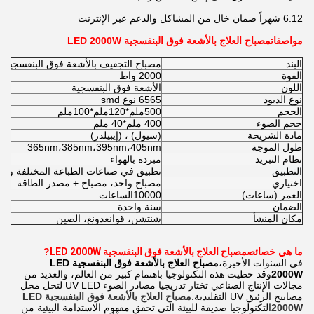
6.12 شهراً ضمان خال من المشاكل والدعم عبر الإنترنت
مواصفات
مصباح العلاج بالأشعة فوق البنفسجية LED 2000W
البند
مصباح التجفيف بالأشعة فوق البنفسجية LED 2000W للطباعة
القوة
2000 واط
اللون
الأشعة فوق البنفسجية
نوع الديود
6565 نوع smd
الحجم
500ملم*120ملم*100ملم
حجم الضوء
400 ملم*40 ملم
مادة الشريحة
(سيول) ، (إيبيلدز)
طول الموجة
365nm،385nm،395nm،405nm
نظام التبريد
مبردة بالهواء
التطبيق
تطبيق في صناعات الطباعة المختلفة والط
اختياري
مصباح واحد، مصباح + مصدر الطاقة
العمر (ساعات)
10000
الساعات
الضمان
سنة واحدة
مكان المنشأ
شنتشن، قوانغدونغ، الصين
ما هي خصائص
مصباح العلاج بالأشعة فوق البنفسجية LED 2000W
?
في السنوات الأخيرة،
مصباح العلاج بالأشعة فوق البنفسجية LED
2000W
وقد حظيت هذه التكنولوجيا باهتمام كبير من العالم، والعديد من
مجالات الإنتاج الصناعي تختار تدريجيا مصادر الضوء UV LED لتحل محل
مصابيح الزئبق UV التقليدية.
مصباح العلاج بالأشعة فوق البنفسجية LED
2000W
التكنولوجيا صديقة للبيئة التي تحقق مفهوم الاستدامة البيئية من