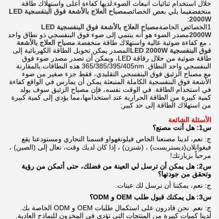
خلال استخدام ثنائيات انبعاث الضوء.لديها كفاءة أعلى واستهلاك طاقة
منخفضفيما يلي بعض الخصائص
مصباح العلاج بالأشعة فوق البنفسجية LED
:
2000W
1الخصائص الخاصة
مصباح العلاج بالأشعة فوق البنفسجية LED
2000W
مصدر الضوء هو أنه ينتمي إلى ضوء فوق البنفسجي ذو نطاق واحد
، مع كفاءة ضوئية عالية واستهلاك طاقة منخفضة.
مصباح العلاج بالأشعة
فوق البنفسجية LED 2000W
المصدر يمكن تحويل الطاقة الكهربائية إلى
طاقة ضوئية من خلال رقاقة LED، ويمكن أن تصدر مصدر ضوء فوق
البنفسجي واحد النطاق. 365/385/395/405nm هذه النطاقات.بالمقارنة
مع مصباح الزئبق فوق البنفسجي التقليدي، فقط جزء صغير من ضوء
الأشعة فوق البنفسجية الكاملة المنبعثة يمكن أن يمارس في الواقع كفاءة
في استخدام الطاقة. في الوقت نفسه، فإن مصباح الزئبق سوف يولد
كمية كبيرة من الطاقة الحرارية عند استخدامها،مما يؤدي إلى كمية كبيرة
من استهلاك الطاقة إلى حد كبير;
الأسئلة الشائعة
س1: هل أنت مصنع؟
ج: نعم، لدينا مصنعنا الخاص في
لونغهوا
و قسمنا التجاري ومستودعنا يقع
في
غوانلان
(ديستريست) ، (شنزن) ، إذا كان لديك وقت، تعال إلى (الصين) ،
مرحباً بزيارتك!
س2: هل يمكن أن ترسل لي العينة من فضلك، حتى أتمكن من رؤية
وتحقق من جودتها؟
ج: نعم، يمكننا أن نرسل لك عينات
.
س3: هل يمكنك قبول طلب OEM و ODM؟
ج: نعم. نحن قادرون على استكمال طلبات OEM و ODM الخاصة بك.
لدينا كميات كبيرة من المنتجات التي تؤدي في المخزون للنماذج العادية.