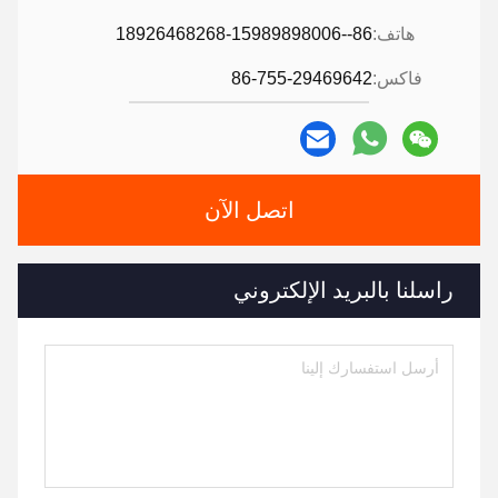
هاتف:
86--18926468268-15989898006
فاكس:
86-755-29469642
اتصل الآن
راسلنا بالبريد الإلكتروني