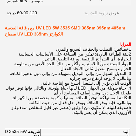
نانومتر ، 405 نانومتر
عرض زاوية العدسة:
60،90،120 درجة
UV LED 5W 3535 SMD 385nm 395nm 405nm مع رقاقة العدسة
الكوارتز UV LED 365nm مصباح
المزايا
1خصائص: التصلب والجفاف السريع والمرن
2بيئة الطباعة الباردة: تمكن من الطباعة على الأساسات الحساسة
للحرارة، أي الشرائح الرقيقة، ورقة التلصق الذاتي،
المواد الممتدة من البلاستيك، وأكثر من ذلك. الحد الأدنى من مقاومة
الحرارة يسمح بتعديل ثنائي الاتجاه الفعال.
3. التبديل السهل من وإلى: التبديل بسهولة من وإلى دون تدهور الكثافة.
وبالتالي، لا يوجد ارتفاع درجة حرارة
الوقت الذي يؤدي إلى تشغيل أسرع مع إنتاجية عالية.
4. حياة طويلة من الجهاز: LED لديها حياة طويلة. وبالتالي فإنها توفر فوائد
طويلة الأجل دون وقت إيقاف المصابيح أو أي
التكلفة المستهلكة. توفير الطاقة: يستهلك كمية منخفضة من الكهرباء.
وبالتالي، فإنه يوفر الطاقة ويوفر حل فعال من حيث التكلفة.
5صديقة للبيئة: لا تتكون من الزئبق (عنصر غير قابل للتخلص منه) وغاز
الأوزون الذي يمكن أن يضر بالبيئة.
البند
شريحة SMD 3535-5W