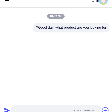
Umi
مصابيح
حرارة اللون
احصل على افضل سعر
احصل على افضل سعر
2:37 PM
Good day, what product are you looking for?
shenzhen yuanming co., ltd
umi@ymleduv.com
86--18926468268-15989898006
الطابق الثالث، المبنى 2، منطقة جينغشينغ الصناعية، رقم 119
شارع هوافان، شارع دالانغ، منطقة لونغهوا، شنشن، 518109
الصين نوعية جيدة الأشعة فوق البنفسجية LED SMD المورد. حقوق