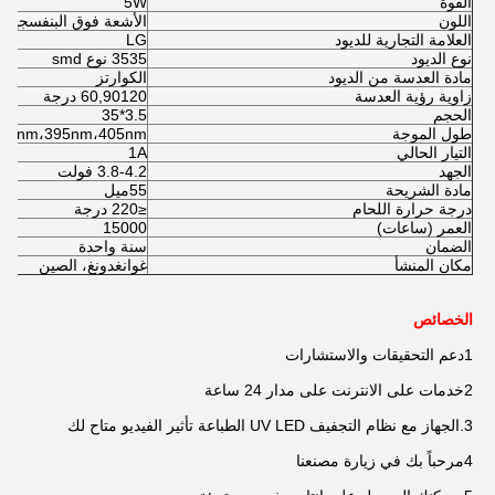
القوة
5W
اللون
الأشعة فوق البنفسجية
العلامة التجارية للديود
LG
نوع الديود
3535 نوع smd
مادة العدسة من الديود
الكوارتز
زاوية رؤية العدسة
60,90120 درجة
الحجم
3.5*35
طول الموجة
385nm،395nm،405nm
التيار الحالي
1A
الجهد
3.8-4.2 فولت
مادة الشريحة
55ميل
درجة حرارة اللحام
≤220 درجة
العمر (ساعات)
15000
الضمان
سنة واحدة
مكان المنشأ
غوانغدونغ، الصين
الخصائص
1دعم التحقيقات والاستشارات
2خدمات على الانترنت على مدار 24 ساعة
3.الجهاز مع نظام التجفيف UV LED الطباعة تأثير الفيديو متاح لك
4مرحباً بك في زيارة مصنعنا