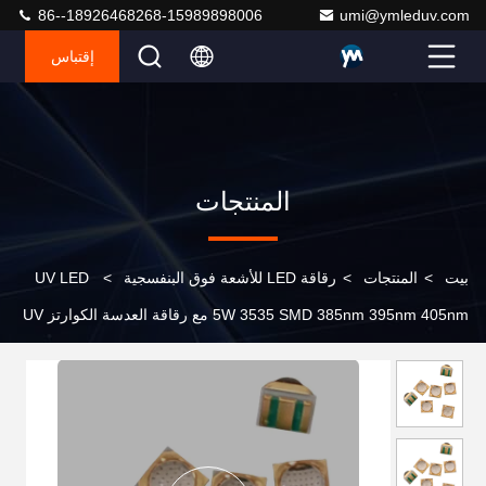
86--18926468268-15989898006
umi@ymleduv.com
إقتباس
المنتجات
بيت
>
المنتجات
>
رقاقة LED للأشعة فوق البنفسجية
>
UV LED
5W 3535 SMD 385nm 395nm 405nm مع رقاقة العدسة الكوارتز UV
LED 365nm مصباح