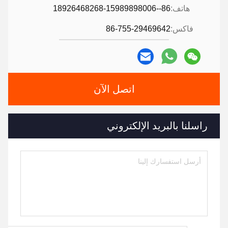
هاتف:
86--18926468268-15989898006
فاكس:
86-755-29469642
اتصل الآن
راسلنا بالبريد الإلكتروني