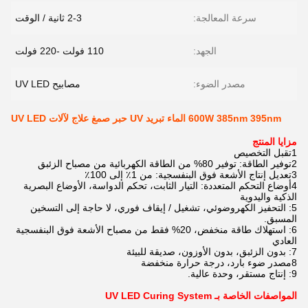
سرعة المعالجة:
2-3 ثانية / الوقت
الجهد:
110 فولت -220 فولت
مصدر الضوء:
مصابيح UV LED
600W 385nm 395nm الماء تبريد UV حبر صمغ علاج لآلات UV LED
مزايا المنتج
1تقبل التخصيص
2توفير الطاقة: توفير 80% من الطاقة الكهربائية من مصباح الزئبق
3تعديل إنتاج الأشعة فوق البنفسجية: من 1٪ إلى 100٪
4أوضاع التحكم المتعددة: التيار الثابت، تحكم الدواسة، الأوضاع البصرية
الذكية واليدوية
5: التحفيز الكهروضوئي، تشغيل / إيقاف فوري، لا حاجة إلى التسخين
المسبق.
6: استهلاك طاقة منخفض، 20% فقط من مصباح الأشعة فوق البنفسجية
العادي
7: بدون الزئبق، بدون الأوزون، صديقة للبيئة
8مصدر ضوء بارد، درجة حرارة منخفضة
9: إنتاج مستقر، وحدة عالية.
المواصفات الخاصة بـ UV LED Curing System