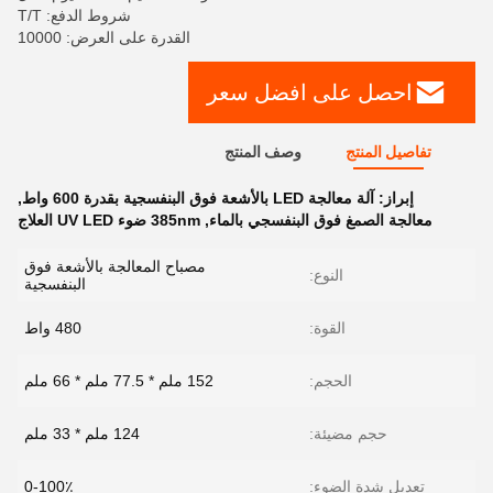
شروط الدفع: T/T
القدرة على العرض: 10000
احصل على افضل سعر
تفاصيل المنتج
وصف المنتج
إبراز:
آلة معالجة LED بالأشعة فوق البنفسجية بقدرة 600 واط
,
معالجة الصمغ فوق البنفسجي بالماء
,
385nm ضوء UV LED العلاج
مصباح المعالجة بالأشعة فوق
النوع:
البنفسجية
القوة:
480 واط
الحجم:
152 ملم * 77.5 ملم * 66 ملم
حجم مضيئة:
124 ملم * 33 ملم
تعديل شدة الضوء:
0-100٪