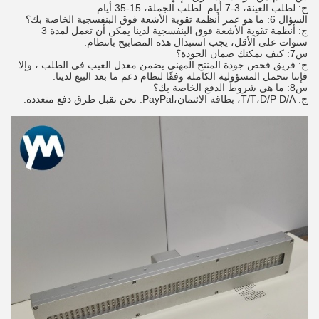
ج: لطلب العينة، 3-7 أيام. لطلب الجملة، 15-35 أيام.
السؤال 6: ما هو عمر أنظمة تقوية الأشعة فوق البنفسجية الخاصة بك؟
ج: أنظمة تقوية الأشعة فوق البنفسجية لدينا يمكن أن تعمل لمدة 3
سنوات على الأقل، يجب استبدال هذه المصابيح بانتظام.
س7: كيف يمكنك ضمان الجودة؟
ج: فريق فحص جودة المنتج المهني يضمن معدل العيب في الطلب ، وإلا
فإننا نتحمل المسؤولية الكاملة وفقًا لنظام دعم ما بعد البيع لدينا.
س8: ما هي شروط الدفع الخاصة بك؟
ج: T/T،D/P D/A، بطاقة الائتمان،PayPal. نحن نقبل طرق دفع متعددة.