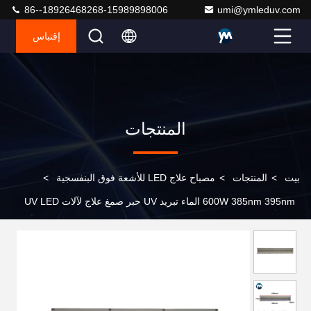
86--18926468268-15989898006
umi@ymleduv.com
إقتباس
المنتجات
بيت
>
المنتجات
>
مصباح علاج LED للأشعة فوق البنفسجية
>
600W 385nm 395nm الماء تبريد UV حبر صمغ علاج لآلات UV LED