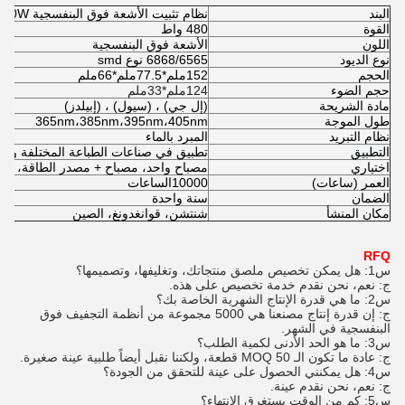
البند
نظام تثبيت الأشعة فوق البنفسجية LED 48
0W
القوة
480 واط
اللون
الأشعة فوق البنفسجية
نوع الديود
6868/6565 نوع smd
الحجم
152ملم*77.5ملم*66ملم
حجم الضوء
124ملم*33ملم
مادة الشريحة
(إل جي) ، (سيول) ، (إبيلدز)
طول الموجة
365nm،385nm،395nm،405nm
نظام التبريد
المبرد بالماء
التطبيق
تطبيق في صناعات الطباعة المختلفة والط
اختياري
مصباح واحد، مصباح + مصدر الطاقة، مصب
العمر (ساعات)
10000
الساعات
الضمان
سنة واحدة
مكان المنشأ
شنتشن، قوانغدونغ، الصين
RFQ
س1: هل يمكن تخصيص ملصق منتجاتك، وتغليفها، وتصميمها؟
ج: نعم، نحن نقدم خدمة تخصيص على هذه.
س2: ما هي قدرة الإنتاج الشهرية الخاصة بك؟
ج: إن قدرة إنتاج مصنعنا هي 5000 مجموعة من أنظمة التجفيف فوق
البنفسجية في الشهر.
س3: ما هو الحد الأدنى لكمية الطلب؟
ج: عادة ما تكون الـ MOQ 50 قطعة، ولكننا نقبل أيضاً طلبية عينة صغيرة.
س4: هل يمكنني الحصول على عينة للتحقق من الجودة؟
ج: نعم، نحن نقدم عينة.
س5: كم من الوقت يستغرق الإنتهاء؟