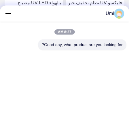
فليكسو UV نظام تجفيف حبر
بالهواء UV LED مصباح
فوق البنفسجية 395nm
العلاج النظام الضوئي UV
Umi
الصناعي سبيكة الألومنيوم
احصل على افضل سعر
احصل على افضل سعر
للتعرض للطباعة الشاشة
8:37 AM
Good day, what product are you looking for?
shenzhen yuanming co., ltd
umi@ymleduv.com
86--18926468268-15989898006
الطابق الثالث، المبنى 2، منطقة جينغشينغ الصناعية، رقم 119
شارع هوافان، شارع دالانغ، منطقة لونغهوا، شنشن، 518109