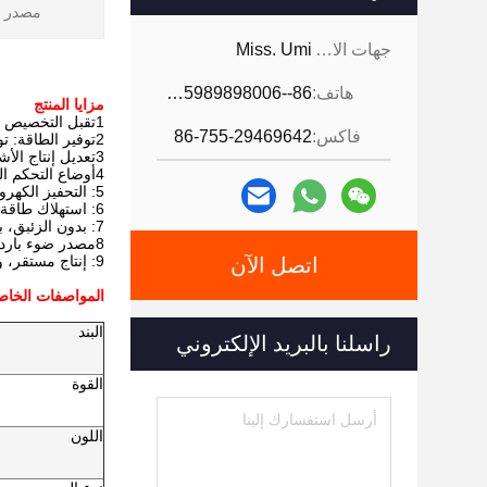
مصدر ا
جهات الاتصال:
Miss. Umi
هاتف:
86--18926468268-15989898006
مزايا المنتج
1تقبل التخصيص
فاكس:
86-755-29469642
2توفير الطاقة: توفير 80% من الطاقة الكهربائية من مصباح الزئبق
3تعديل إنتاج الأشعة فوق البنفسجية: من 1٪ إلى 100٪
4أوضاع التحكم المتعددة: التيار الثابت، تحكم الدواسة، الأوضاع البصرية الذكية واليدوية
5: التحفيز الكهروضوئي، تشغيل / إيقاف فوري، لا حاجة إلى التسخين المسبق.
6: استهلاك طاقة منخفض، 20% فقط من مصباح الأشعة فوق البنفسجية العادي
7: بدون الزئبق، بدون الأوزون، صديقة للبيئة
8مصدر ضوء بارد، درجة حرارة منخفضة
9: إنتاج مستقر، وحدة عالية.
اتصل الآن
المواصفات الخاصة بـ ring System
البند
راسلنا بالبريد الإلكتروني
القوة
اللون