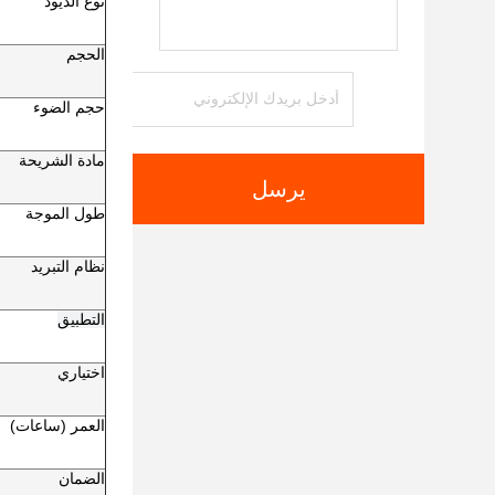
نوع الديود
الحجم
حجم الضوء
مادة الشريحة
يرسل
طول الموجة
نظام التبريد
التطبيق
اختياري
العمر (ساعات)
الضمان