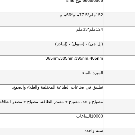
6868/6565 نوع smd
152ملم*77.5ملم*66ملم
124ملم*33ملم
(إل جي) ، (سيول) ، (إبيلدز)
365nm،385nm،395nm،405nm
المبرد بالماء
تطبيق في صناعات الطباعة المختلفة والطلاء والصمغ.
مصباح واحد، مصباح + مصدر الطاقة، مصباح + مصدر الطاقة 
10000
الساعات
سنة واحدة