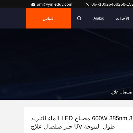
umi@ymleduv.com
86--18926468268-15
الأحداث
إقتباس
Arabic
600W 385nm 395nm UV مصباح LED الماء التبريد
طول الموجة UV حبر صلصال علاج