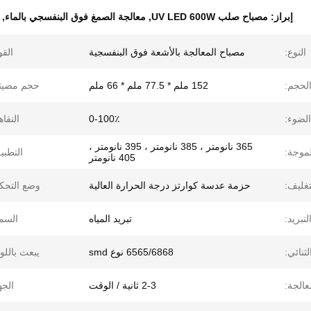
إبراز:
مصباح صلب UV LED 600W
,
معالجة الصمغ فوق البنفسجي بالماء
,
النوع:
مصباح المعالجة بالأشعة فوق البنفسجية
القو
لحجم:
152 ملم * 77.5 ملم * 66 ملم
حجم مضيئة
لضوء:
0-100٪
النقاه
365 نانومتر ، 385 نانومتر ، 395 نانومتر ،
موجة:
التطبي
405 نانومتر
تغليف:
حزمة عدسة كوارتز درجة الحرارة العالية
وضع التحك
تبريد:
تبريد المياه
السم
ثنائي:
6565/6868 نوع smd
يبعث باللو
الجة:
2-3 ثانية / الوقت
الجه