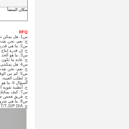
مكان المنشأ
RFQ
س1: هل يمكن تخصيص ملصق منتجاتك، وتغليفها، وتصميمها؟
ج: نعم، نحن نقد
س2: ما هي قدرة الإنتاج الشهرية الخاصة بك؟
ج: إن قدرة إنتاج مصنعنا هي 5000 مجموعة من أنظمة
س3: ما هو الحد الأدنى لكمية الطلب؟
ج: عادة ما تكون الـ MOQ 50 قطعة، ولكننا نقبل أيضاً طلبية عي
س4: هل يمكنني الحصول على عينة للتحقق من الجودة؟
ج: نعم، نحن نقدم
س5: كم من الوقت يستغرق الإنتهاء؟
ج: لطلب العينة، 3-7 أيام. لطلب الجملة، 15-35 أيام.
السؤال 6: ما هو عمر أنظمة تقوية الأشعة فوق البنفسجية الخاصة بك؟
ج: أنظمة تقوية الأشعة فوق البن
س7: كيف يمكنك ضمان الجودة؟
ج: فريق فحص جودة
س8: ما هي شروط الدفع الخاصة بك؟
ج: T/T،D/P D/A، بطاقة الائتمان،PayPal. نحن نقبل طرق دفع متعددة.