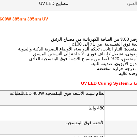
لضوء:
مصابيح UV LED
600W 385nm 395nm UV مصباح LED الماء التبريد طول الموجة UV حبر صلصال علاج
UV LED Cu
نظام تثبيت الأشعة فوق البنفسجية LED 48
0W
للطباعة
480 واط
الأشعة فوق البنفسجية