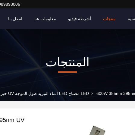
989898006
سية
منتجات
أشرطة فيديو
معلومات عنا
اتصل بنا
المنتجات
600W 3 مصباح LED الماء التبريد طول الموجة UV حبر صلصال علاج
>