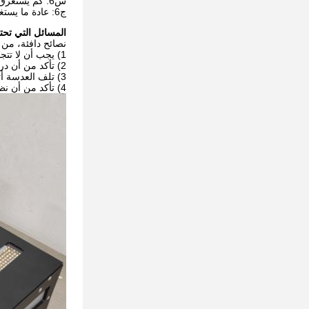
س6: كم يستغرق الأمر حتى يتم شحن طلبي؟
ج6: عادة ما يستغرق 3-7 أيام، اعتمادا على الكمية.
المسائل التي تحتا
نصائح دافئة، من 
1) يجب أن لا تتجاوز عملية اللحام الوقت المحدد.
2) تأكد من أن درجة حرارة اللحام أقل من 260 درجة مئوية في كل وقت.
3) تلف العدسة أثناء اللحام.
4) تأكد من أن نظام التبريد يعمل بنشاط وكفاءة ويتخلص من الحرارة.