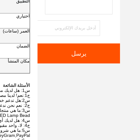
التطبيق
اختياري
العمر (ساعات)
الضمان
يرسل
مكان المنشأ
الأسئلة الشائعة
س1: هل لديك مصنع خاص بك؟
ج1:نعم! لدينا مصنعنا الخاص في شنتشن. لقد قمنا بإنتاج منتجات LED فوق البنفسجية لمدة ثماني سنوات.
س2:هل تدعم خدمة OEM،ODM؟
ج2: نعم نحن ندعم خدمة OEM / ODM إلى مخصصة.
س3:ما هي منتجاتك الرئيسية؟
A3: UV LED Lamp Bead؛ UV LED Module؛ ht
س4: هل لديك أي حد MOQ لطلب الضوء؟
ج4: لا، واحد مقبول أيضاً.
س5:ما هي شروط الدفع المعتادة للطلبات؟
,D/P D/A,MoneyGram,PayPal