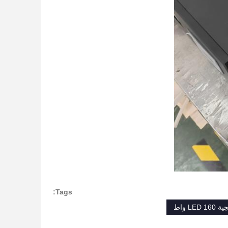
Tags:
L واط