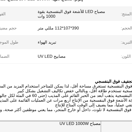
مصباح LED للأشعة فوق البنفسجية بقوة
لمنتج:
القو
1000 وات
لحجم:
390*107*112 مللي متر
حجم مضيئة
بريد:
تبريد الهواء
طول الموج
اللون:
مصابيح UV LED
الضما
لتجفيف فوق البنفسجي
وق البنفسجية تستغرق مساحة أقل، لذا يمكن للمتاجر استخدام المزيد من المع
فسجية تستخدم طاقة أقل، وبالتالي خفض تكاليف التشغيل بشكل كبير
جية يذهب أبعد من الحبر القائم على المذيب (حتى 60 في المئة لكل جالون)
ئة الأشعة فوق البنفسجية من الإنتاج أربع مرات عن العمليات القائمة على المذي
ي عملياً، مما يضيف إلى الوقت المتاح للإنتاج
 فوق البنفسجية لا تلوث، داخل أو خارج المتجر، مما يعني موظفين أكثر صحة، و
مصباح UV LED 1000W