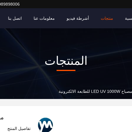
989898006
سية
منتجات
أشرطة فيديو
معلومات عنا
اتصل بنا
المنتجات
صباح LED UV 1000W للطابعة الالكترونية
مصباح 00W
تفاصيل المنتج