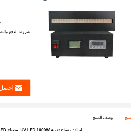
رق
شروط الدفع والش
احصل 
نتج
وصف المنتج
إبراز:
مصباح تقوية UV LED 1000W
,
مصباح UV LED للطباعة المرنة