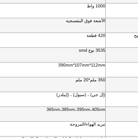
1000 واط
الأشعة فوق البنفسجية
يح
420 قطعة
3535 نوع smd
390mm*107mm*112mm
350 ملم*20 ملم
(إل جي) ، (سيول) ، (إبيلدز)
365nm،385nm،395nm،405nm
تبريد الهواء/المروحة