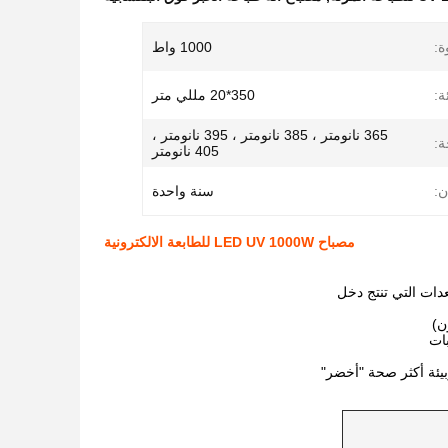
ة:
1000 واط
:
350*20 مللي متر
365 نانومتر ، 385 نانومتر ، 395 نانومتر ،
ة:
405 نانومتر
ن:
سنة واحدة
مصباح LED UV 1000W للطابعة الالكترونية
دات التي تنتج دخل
بات
بيئة أكثر صحة "أخضر"