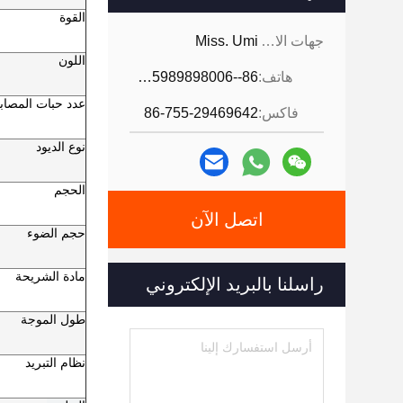
القوة
جهات الاتصال:
Miss. Umi
اللون
هاتف:
86--18926468268-15989898006
عدد حبات المصاب
فاكس:
86-755-29469642
نوع الديود
الحجم
اتصل الآن
حجم الضوء
مادة الشريحة
راسلنا بالبريد الإلكتروني
طول الموجة
نظام التبريد