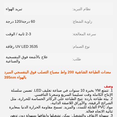
نظام التبريد:
تبريد الهواء
زاوية الشعاع:
60 درجة/120 درجة
سرعة المعالجة:
2-3 ثانية / الوقت
نوع الصمام:
3535 UV LED رقاقة
علاج بالأشعة فوق البنفسجية
طلب:
والصناعية
معدات الطباعة الشاشية 200 واط مصباح التصلب فوق البنفسجي المبرد
بالهواء 395nm
وصف
1. تتمتع YM بخبرة 10 سنوات في صناعة تغليف LED. تضمن سلسلة
الإنتاج الكاملة وقت تسليمنا السريع وسعرنا التنافسي.
2. بيئة طباعة باردة: تتيح الطباعة على الركائز الحساسة للحرارة، مثل
الشرائح الرقيقة، والأوراق اللاصقة الذاتية،
مواد PVC القابلة للتمدد، والمزيد. تسمح مقاومة الحرارة الدنيا بمعايرة
ثنائية الاتجاه فعالة.
3. سهولة الإيقاف والتشغيل: يمكن تشغيلها وإيقافها بسهولة دون تدهور