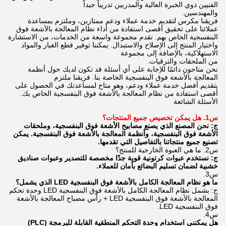
الفنيين ذوي الخبرة العالية والمدربين تدريباً جيداً
والمهندسين.
فريقنا مكرس لتقديم خدمة عملاء ودعم ممتازين، وملتزم بمساعدة
عملائنا على تحقيق أقصى استفادة من أداء نظام المعالجة بالأشعة فوق
البنفسجية الخاص بهم. نقدم مجموعة واسعة من الخدمات، من الاستشارة
واختيار المنتج إلى الإصلاح والاستبدال. يمكننا توفير قطع الغيار والمواد
الاستهلاكية، بالإضافة إلى مجموعة
من الملحقات والترقيات.
نحن متاحون دائمًا للإجابة على أي أسئلة قد تكون لديك حول أنظمة
المعالجة بالأشعة فوق البنفسجية الخاصة بنا. فريقنا ملتزم
بتقديم أفضل خدمة عملاء ودعم، وهو متاح لمساعدتك في الحصول على
أقصى استفادة من نظام المعالجة بالأشعة فوق البنفسجية الخاص بك.
الأسئلة الشائعة
س1. هل يمكن تخصيص جميع المنتجات؟
ج: نحن المصنع الذي يصنع مصابيح الأشعة فوق البنفسجية، وملحقات
الأشعة فوق البنفسجية، وأنظمة المعالجة بالأشعة فوق البنفسجية. يمكن
تصنيع جميع منتجاتنا بالتفاصيل التي تقدمها.
س2. ما هي العبوة الخارجية للمنتج؟
ج: نستخدم عبوات كرتونية قوية جدًا مخصصة للتصدير وعبوات صناديق
خشبية لضمان تسليم البضائع بأمان للعملاء.
س3.
ما هو نظام المعالجة الكامل بالأشعة فوق البنفسجية LED الذي يشمل؟
ج: يشمل نظام المعالجة الكامل بالأشعة فوق البنفسجية LED وحدة تحكم
المعالجة بالأشعة فوق البنفسجية LED + رأس مصباح المعالجة بالأشعة
فوق البنفسجية LED.
س4.
هل يمكنني استخدام وحدة التحكم المنطقية القابلة للبرمجة (PLC)