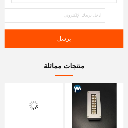
يرسل
منتجات مماثلة