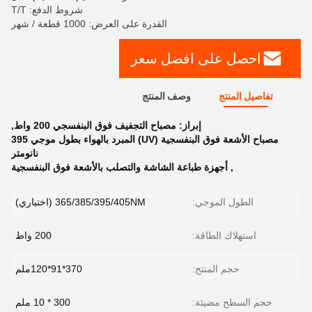
شروط الدفع: T/T
القدرة على العرض: 1000 قطعة / شهر
احصل على افضل سعر
تفاصيل المنتج
وصف المنتج
إبراز:
مصباح التجفيف فوق البنفسجي 200 واط
,
مصباح الأشعة فوق البنفسجية (UV) المبرد بالهواء بطول موجي 395
نانومتر
,
أجهزة طباعة الشاشة والتصلب بالأشعة فوق البنفسجية
الطول الموجي:
365/385/395/405NM (اختياري)
استهلاك الطاقة:
200 واط
حجم المنتج:
370*91*120ملم
حجم السطح مضيئة:
300 * 10 ملم