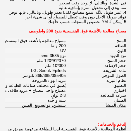
في الشدة. وبالتالي، لا يوجد وقت تسخين
مما يؤدي إلى تشغيل أسرع بإنتاجية عالية.
4. عمر طويل للآلة: تتمتع مصابيح LED بعمر طويل. وبالتالي، فإنها توفر
فوائد طويلة الأجل دون وقت تعطل للمصباح أو أي شيء آخر
5. يمكن لـ YM تخصيص المنتجات حسب حاجتك.
مصباح معالجة بالأشعة فوق البنفسجية بقوة 200 واط
وصف
المنتج
مصباح معالجة بالأشعة فوق البنفسجية بقوة 200
الطاقة
200 واط
اللون
UV
نوع الديود
نوع 3535 smd
حجم المنتج
370*91*120 ملم
حجم الإضاءة
300*10 ملم
مادة الشريحة
LG، Seoul، Epileds
الطول الموجي
365/385/395405 نانومتر
نظام التبريد
تبريد الهواء/المروحة
التطبيق
يُطبق في مختلف صناعات الطباعة والطلا
اختياري
مصباح واحد، مصباح + مزود طاقة، مصبا
سرعة المعالجة
2-3 ثوانٍ
الضمان
سنة واحدة
مكان المنشأ
شنتشن، قوانغدونغ، الصين
الدعم والخدمات:
أنظمة المعالجة بالأشعة فوق البنفسجية لدينا للطباعة مدعومة بفريق من