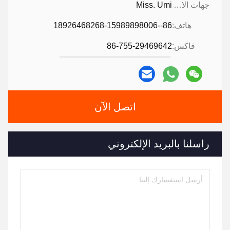
جهات الاتصال:
Miss. Umi
هاتف:
86--18926468268-15989898006
فاكس:
86-755-29469642
اتصل الآن
راسلنا بالبريد الإلكتروني