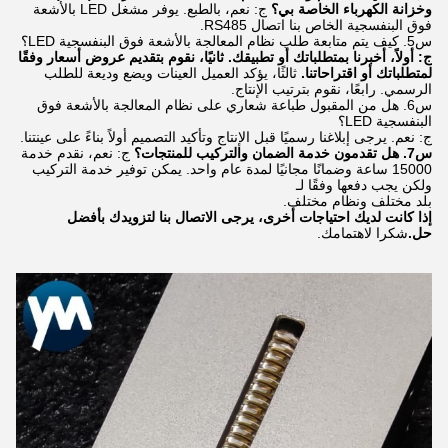
وخزانة الكهرباء الخاصة بي؟
ج: نعم، بالطبع. يوفر مشغل LED بالأشعة
فوق البنفسجية الخاص بنا اتصال RS485.
س5. كيف يتم متابعة طلب نظام المعالجة بالأشعة فوق البنفسجية LED؟
ج: أولاً، أخبرنا بمتطلباتك أو تطبيقك. ثانيًا، نقوم بتقديم عروض أسعار وفقًا
لمتطلباتك أو اقتراحاتنا.
ثالثًا، يؤكد العميل العينات ويضع وديعة للطلب
الرسمي. رابعًا، نقوم بترتيب الإنتاج.
س6. هل من المقبول طباعة شعاري على نظام المعالجة بالأشعة فوق
البنفسجية LED؟
ج: نعم. يرجى إبلاغنا رسميًا قبل الإنتاج وتأكيد التصميم أولاً بناءً على عينتنا.
س7. هل تقدمون خدمة الضمان والتركيب للمنتجات؟
ج: نعم، نقدم خدمة
15000 ساعة وضمانًا مجانيًا لمدة عام واحد. يمكن توفير خدمة التركيب
ولكن يجب دفعها وفقًا لـ
بلد مختلف ونظام مختلف.
إذا كانت لديك احتياجات أخرى، يرجى الاتصال بنا لتزويدك بأفضل
حل.
شكرا لاهتمامك.