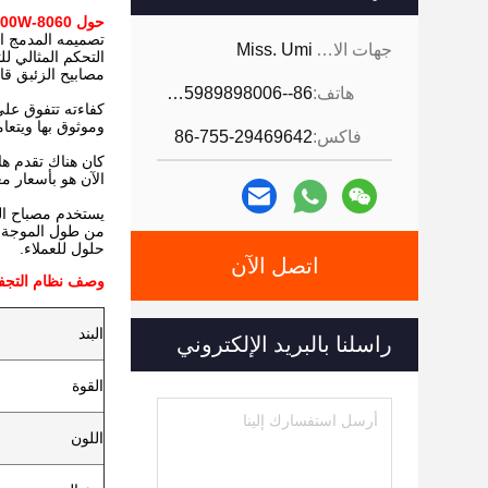
حول YM-500W-8060
تصميمه المدمج ا
جهات الاتصال:
Miss. Umi
التحكم المثالي للتطبيقات الدقيقة. وحدات UV
مصابيح الزئبق قا
هاتف:
86--18926468268-15989898006
كفاءته تتفوق على 
وموثوق بها ويتعا
فاكس:
86-755-29469642
كان هناك تقدم هائل في أشعة فوق البنفسجية LED خل
الآن هو بأسعار معق
يستخدم مصباح التصلب UV LED على نطاق واسع في تصلب حبر الطباعة ، تصلب الغراء ، تصلب الطلاء ، تصل
من طول الموجة، مثل 365nm، 385nm، 395nm، الخ. يمكن أن تكون ثابتة وقابل
حلول للعملاء.
اتصل الآن
وصف نظام التجفيف D 500W
البند
راسلنا بالبريد الإلكتروني
القوة
اللون