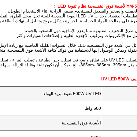
الأشعة فوق البنفسجية
نظام تقوية LED
:
لخفيف والصغير والصديق للمستخدم يضمن الراحة أثناء الاستخدام الطويل،
LED  القوية الصديقة للبيئة تحل محل الطرق التقليدية بشكل فعال.
درة على معالجة المواد الحساسة للحرارة بشكل مريح وتقليل استهلاك الطاقة والت
طرق التجفيف التقليدية مما يعزز الإنتاجية دون التضحية بالجودة.
مل مع الإلكترونيات وتركيب الأجهزة الطبية و إصلاحات السيارات وأكثر
ال السنوات القليلة الماضية مع زيادة الإنتاج بشكل كبير والأسعار تنخفض بنفس الطريقة.
ولة ويمكن الوصول إليها للاستفادة من فوائد كثافة الأشعة فوق البنفسجية منخفضة الحرا
ب الراتنج ومجالات أخرى. يحتوي على الكثير
ة للإزالة، سهلة التشغيل.
UV LE
500W UV LED ضوء تبريد الهواء
500 واط
الأشعة فوق البنفسجية