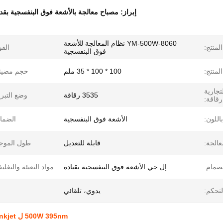
إبراز:
مصباح معالجة بالأشعة فوق البنفسجية بقدرة 500 
YM-500W-8060 نظام المعالجة للأشعة
لمنتج:
القو
فوق البنفسجية
لمنتج:
100 * 100 * 35 ملم
حجم مضيئة
تجارية
3535 رقاقة
وضع التبري
رقاقة:
اللون:
الأشعة فوق البنفسجية
الضما
الجة:
قابلة للتعديل
طول الموج
صمام:
إل جي الأشعة فوق البنفسجية بقيادة
مواد التعبئة والتغلي
تحكم:
يدوي، تلقائي
500W 395nm ل DTF Inkjet الطباعة الرقمية المبردة بالماء UV نظام مصباح العلاج