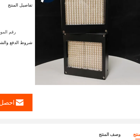
تفاصيل المنتج
رقم الموديل: YM-500W-8060 نظام المعالجة
شروط الدفع والش
احصل 
نتج
وصف المنتج