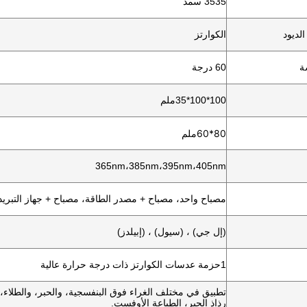
3535 سمد
لديود
الكوارتز
ة
60 درجة
100*100*35ملم
80*60
ملم
365nm،385nm،395nm،405nm
مصباح واحد، مصباح + مصدر الطاقة، مصباح + جهاز التبريد 
(إل جي) ، (سيول) ، (إبيلدز)
1حزمة عدسات الكوارتز ذات درجة حرارة عالية
تطبيق في مختلف الغراء فوق البنفسجية، والحبر، والطلاء،
رذاذ الحبر، الطباعة الأوفست.