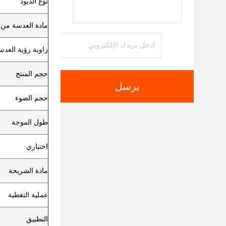
نوع الديود
مادة العدسة من ا
زاوية رؤية العدس
حجم المنتج
يرسل
حجم الضوء
طول الموجة
اختياري
مادة الشريحة
عملية التغطية
التطبيق