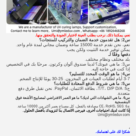
نعم، يمكننا ذلك. نرحب بطلب العينة لاختبار الجودة والتحقق منها.
س2: هل تقدمون خدمة الضمان والتركيب للمنتجات؟
نعم، نحن نقدم خدمة 15000 ساعة وضمان مجاني لمدة عام واحد.
يمكن توفير خدمة التثبيت ولكن يجب
دفعها وفقًا لـ
بلد مختلف ونظام مختلف.
س3: ما هي عبوتك؟
لدينا صندوق ألوان وكرتون. مرحبًا بك في التخصيص
إذا كنت في حاجة إليه.
س4: ما هو الوقت المحدد للتسليم؟
3-7 أيام لطلبات العينات في المخزون. 25-30 يومًا للإنتاج الضخم.
س5: ما هي شروط الدفع المعتادة للطلبات؟
ج5: T/T، D/P D/A، بطاقة الائتمان، PayPal. نحن نقبل طرق دفع
متعددة.
س6. ما هي الشهادات التي لديك؟ ما هو العمر الافتراضي لمصابيح الأشعة فوق
البنفسجية
ج6: CE، RoHS، SGS مصادقة بالفعل، كل مصباح بعمر أكثر من 10000 ساعة.
إذا كانت لديك احتياجات أخرى، فيرجى الاتصال بنا لتزويدك بأفضل الحلول.
Umi@ymleduv.com
،
شكرًا لك على اهتمامك.