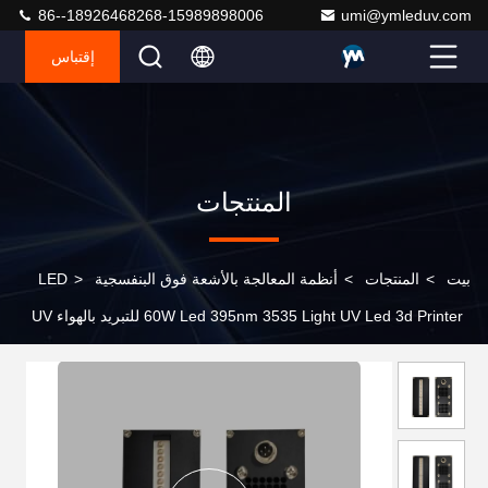
86--18926468268-15989898006
umi@ymleduv.com
إقتباس
المنتجات
بيت
>
المنتجات
>
أنظمة المعالجة بالأشعة فوق البنفسجية LED
>
60W Led 395nm 3535 Light UV Led 3d Printer للتبريد بالهواء UV
Flatbed Printer مصباح UV للطباعة 3D