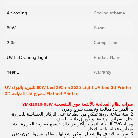
Air cooling
Cooling scheme:
60W
Power:
2-3s
Curing Time:
UV LED Curing Light
Product Name:
1 Year
Warranty:
60W Led 395nm 3535 Light UV Led 3d Printer للتبريد بالهواء UV
Flatbed Printer مصباح UV للطباعة 3D
ميزات نظام المعالجة بالأشعة فوق البنفسجية YM-11010-60W
1. الميزات: معالجة وتجفيف سريع ومرن
2. بيئة طباعة باردة: تمكن من الطباعة على الركائز الحساسة للحرارة،
مثل الشرائح الرقيقة، والأوراق ذاتية اللصق،
ومواد PVC القابلة للتمدد، وأكثر من ذلك. تسمح مقاومة الحرارة الدنيا
بمعايرة فعالة ثنائية الاتجاه.
3. سهولة الإيقاف والتشغيل: يمكن تشغيلها وإيقافها بسهولة دون تدهور