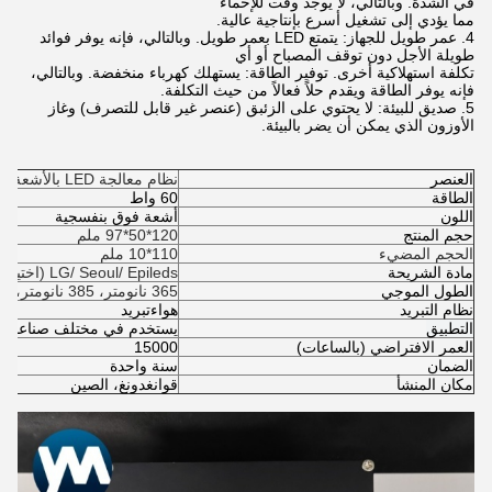
في الشدة. وبالتالي، لا يوجد وقت للإحماء
مما يؤدي إلى تشغيل أسرع بإنتاجية عالية.
4. عمر طويل للجهاز: يتمتع LED بعمر طويل. وبالتالي، فإنه يوفر فوائد
طويلة الأجل دون توقف المصباح أو أي
تكلفة استهلاكية أخرى. توفير الطاقة: يستهلك كهرباء منخفضة. وبالتالي،
فإنه يوفر الطاقة ويقدم حلاً فعالاً من حيث التكلفة.
5. صديق للبيئة: لا يحتوي على الزئبق (عنصر غير قابل للتصرف) وغاز
الأوزون الذي يمكن أن يضر بالبيئة.
العنصر
نظام معالجة LED بالأشعة فوق البنفسجية YM-11010-60W
الطاقة
60 واط
اللون
أشعة فوق بنفسجية
حجم المنتج
120*50*97 ملم
الحجم المضيء
110*10 ملم
مادة الشريحة
LG/ Seoul/ Epileds (اختياري)
الطول الموجي
365 نانومتر، 385 نانومتر، 395 نانومتر، 405 نانومتر
نظام التبريد
هواء
تبريد
التطبيق
يستخدم في مختلف صناعات الط
العمر الافتراضي (بالساعات)
15000
الضمان
سنة واحدة
مكان المنشأ
قوانغدونغ، الصين