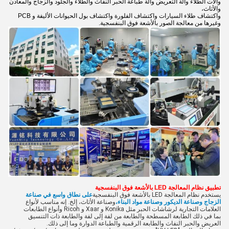
وآلات الطلاء وآلة التعريض وآلة طباعة الحبر النفاث والطلاء والجلود والزجاج والمعادن
والأثاث،
واكتشاف طلاء السيارات واكتشاف الفلورة واكتشاف بول الحيوانات الأليفة و PCB
وغيرها من معالجة الصور بالأشعة فوق البنفسجية.
تطبيق نظام المعالجة LED بالأشعة فوق البنفسجية
يستخدم نظام المعالجة LED بالأشعة فوق البنفسجية
على نطاق واسع في صناعة
الزجاج وصناعة الديكور وصناعة مواد البناء،
وصناعة الأثاث، إلخ. إنه مناسب لأنواع
العلامات التجارية لرشاشات الحبر مثل Konika و Xaar و Ricoh وأنواع الطابعات
بما في ذلك الطابعة المسطحة والطابعة من لفة إلى لفة والطابعة ذات التنسيق
العريض والحبر النفاث والطابعة الرقمية والطباعة الدوارة وما إلى ذلك.