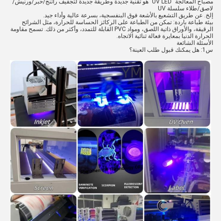
مصباح المعالجة "UV LED" هو تقنية جديدة وطريقة جديدة لتجفيف راتنج/حبر/ورنيش/
لاصق/طلاء سلسلة UV
إلخ. عن طريق التشعيع بالأشعة فوق البنفسجية، بسرعة عالية وأداء جيد.
بيئة طباعة باردة: تمكن من الطباعة على الركائز الحساسة للحرارة، مثل الشرائح
الرقيقة، والأوراق ذاتية اللصق، ومواد PVC القابلة للتمدد، وأكثر من ذلك. تسمح مقاومة
الحرارة الدنيا بمعايرة فعالة ثنائية الاتجاه.
الأسئلة الشائعة
س1: هل يمكنك قبول طلب العينة؟