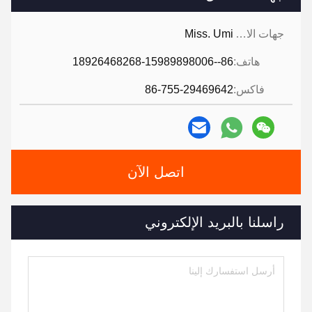
جهات الاتصال:
Miss. Umi
هاتف:
86--18926468268-15989898006
فاكس:
86-755-29469642
اتصل الآن
راسلنا بالبريد الإلكتروني