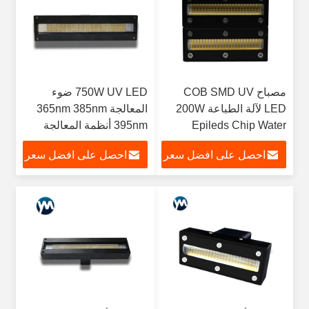
مصباح COB SMD UV
750W UV LED ضوء
LED لآلة الطباعة 200W
المعالجة 365nm 385nm
Epileds Chip Water
395nm أنظمة المعالجة
Cooling
بالأشعة فوق البنفسجية
احصل على افضل سعر
احصل على افضل سعر
للطباعة