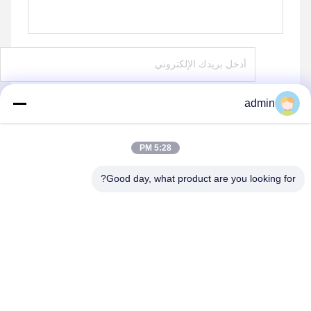
admin
يرسل
5:28 PM
Good day, what product are you looking for?
shenzhen yuanming co., ltd
umi@ymleduv.com
86--18926468268-15989898006