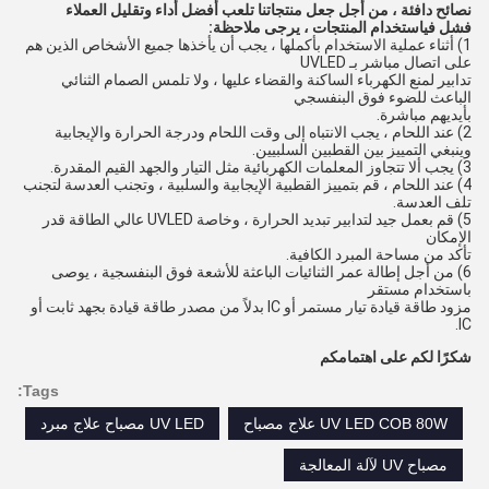
نصائح دافئة ، من أجل جعل منتجاتنا تلعب أفضل أداء وتقليل العملاء
فشل في
استخدام المنتجات ، يرجى ملاحظة:
1) أثناء عملية الاستخدام بأكملها ، يجب أن يأخذها جميع الأشخاص الذين هم
على اتصال مباشر بـ UVLED
تدابير لمنع الكهرباء الساكنة والقضاء عليها ، ولا تلمس الصمام الثنائي
الباعث للضوء فوق البنفسجي
بأيديهم مباشرة.
2) عند اللحام ، يجب الانتباه إلى وقت اللحام ودرجة الحرارة والإيجابية
وينبغي التمييز بين القطبين السلبيين.
3) يجب ألا تتجاوز المعلمات الكهربائية مثل التيار والجهد القيم المقدرة.
4) عند اللحام ، قم بتمييز القطبية الإيجابية والسلبية ، وتجنب العدسة لتجنب
تلف العدسة.
5) قم بعمل جيد لتدابير تبديد الحرارة ، وخاصة UVLED عالي الطاقة قدر
الإمكان
تأكد من مساحة المبرد الكافية.
6) من أجل إطالة عمر الثنائيات الباعثة للأشعة فوق البنفسجية ، يوصى
باستخدام مستقر
مزود طاقة قيادة تيار مستمر أو IC بدلاً من مصدر طاقة قيادة بجهد ثابت أو
IC.
شكرًا لكم على اهتمامكم
Tags:
UV LED COB 80W علاج مصباح
UV LED مصباح علاج مبرد
مصباح UV لآلة المعالجة