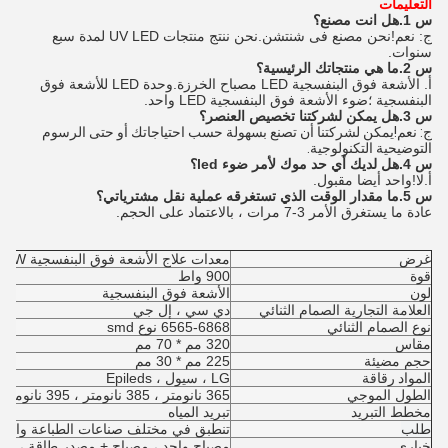
التعليمات
س 1.هل انت مصنع؟
ج: نعم!نحن مصنع فى شنتشن.نحن ننتج منتجات UV LED لمدة سبع
سنوات.
س 2.ما هي منتجاتك الرئيسية؟
أ. الأشعة فوق البنفسجية LED مصباح الخرزة.وحدة LED للأشعة فوق
البنفسجية ؛ضوء الأشعة فوق البنفسجية LED واحد.
س 3.هل يمكن لشركتنا تخصيص العنصر؟
ج: نعم!يمكن لشركتنا أن تصنع بسهولة حسب احتياجاتك أو حتى الرسوم
التوضيحية التكنولوجية.
س 4.هل لديك أي حد موك لأمر ضوء led؟
أ.
لا!واحد أيضا مقبول.
س 5.ما مقدار الوقت الذي تستغرقه عملية نقل مشترياتي؟
عادة ما يستغرق الأمر 3-7 مرات ، بالاعتماد على الحجم.
غرض
معدات علاج الأشعة فوق البنفسجية LED 900W
قوة
900 واط
لون
الأشعة فوق البنفسجية
العلامة التجارية الصمام الثنائي
دي سي ، إل جي
نوع الصمام الثنائي
6565-6868 نوع smd
مقاس
320 مم * 70 مم
حجم مضيئة
225 مم * 30 مم
المواد رقاقة
LG ، سيول ، Epileds
الطول الموجي
365 نانومتر ، 385 نانومتر ، 395 نانومتر ، 405 نانومتر
مخطط التبريد
تبريد المياه
طلب
تنطبق في مختلف صناعات الطباعة والرس
خياري
مصباح واحد ، مصباح + مصدر طاقة ، مص