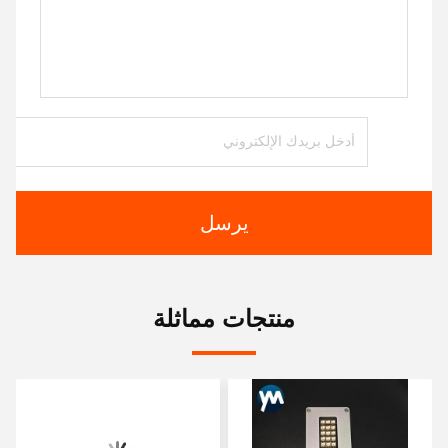
يرسل
منتجات مماثلة