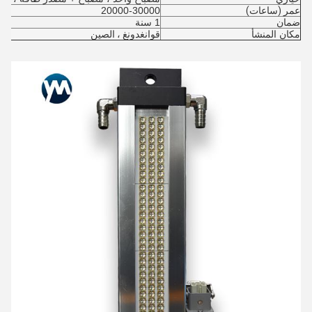
عمر (ساعات)
20000-30000
ضمان
1 سنة
مكان المنشأ
قوانغدونغ ، الصين