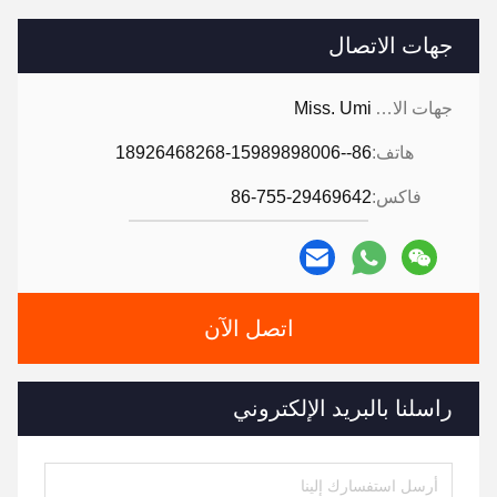
جهات الاتصال
جهات الاتصال:
Miss. Umi
هاتف:
86--18926468268-15989898006
فاكس:
86-755-29469642
اتصل الآن
راسلنا بالبريد الإلكتروني