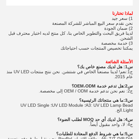
لماذا تختارنا
1) سعر جيد
نحن نقدم سعر البيع المباشر للشركة المصنعة
2) ضمان الجودة
لدينا فريق البحث والتطوير الخاص بنا، كل منتج لديه اختبار محترف قبل
الشحن.
3) خدمة مخصصة
يمكننا تخصيص المنتجات حسب احتياجاتك
الأسئلة الشائعة
س1: هل لديك مصنع خاص بك؟
ج1:نعم! لدينا مصنعنا الخاص في شنتشن. نحن ننتج منتجات UV LED منذ
عام 2015.
س2:هل تدعم خدمة OEM،ODM؟
ج2: نعم نحن ندعم خدمة OEM / ODM إلى مخصصة.
س3:ما هي منتجاتك الرئيسية؟
A3: UV LED Lamp Bead؛ UV LED Module؛ UV LED Single
Light.الخ.
س4: هل لديك أي حد MOQ لطلب الضوء؟
ج4: لا، واحد مقبول أيضاً.
س5:ما هي شروط الدفع المعتادة للطلبات؟
A5: T/T،D/P D/A، بطاقة الائتمان،PayPal. نحن نقبل طرق دفع متعددة.