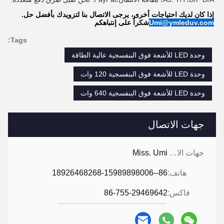
إذا كان لديك احتياجات أخرى، يرجى الاتصال بنا لتزويدك بأفضل حل.
Umi@ymleduv.com
شكراً على إنتباهكم
Tags:
وحدة LED للأشعة فوق البنفسجية عالية الطاقة
وحدة LED للأشعة فوق البنفسجية 120 وات
وحدة LED للأشعة فوق البنفسجية 640 وات
جهات الاتصال
جهات الاتصال:
Miss. Umi
هاتف:
86--18926468268-15989898006
فاكس:
86-755-29469642