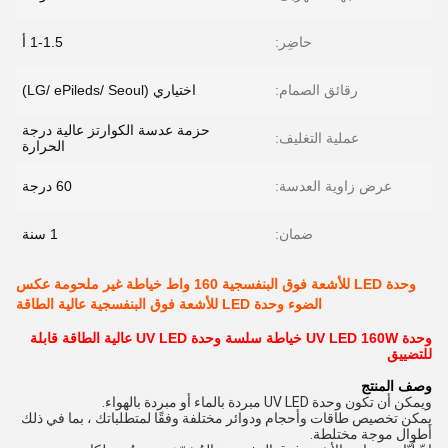
حاضِر:
1-1.5 أ
رقائق الصمام:
اختياري (LG/ ePileds/ Seoul)
حزمة عدسة الكوارتز عالية درجة
عملية التغليف:
الحرارة
عرض زاوية العدسة:
60 درجة
ضمان:
1 سنة
وحدة LED للأشعة فوق البنفسجية 160 واط خياطة غير ملحومة عكس
الضوء وحدة LED للأشعة فوق البنفسجية عالية الطاقة
وحدة UV LED 160W خياطة سلسة وحدة UV LED عالية الطاقة قابلة
للتضييق
وصف المنتج
ويمكن أن تكون وحدة UV LED مبردة بالماء أو مبردة بالهواء.
يمكن تخصيص طاقات وأحجام ودوائر مختلفة وفقًا لمتطلباتك ، بما في ذلك
أطوال موجة مختلطة.