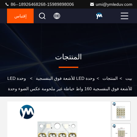
86--18926468268-15989898006
umi@ymleduv.com
إقتباس
المنتجات
بيت
>
المنتجات
>
وحدة LED للأشعة فوق البنفسجية
>
وحدة LED
للأشعة فوق البنفسجية 160 واط خياطة غير ملحومة عكس الضوء وحدة
LED للأشعة فوق البنفسجية عالية الطاقة