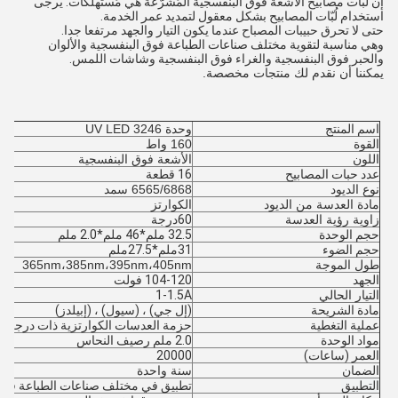
إنّ لُبّات مصابيح الأشعة فوق البنفسجية المُشرّعة هي مُستهلكات. يرجى
استخدام لُبّات المصابيح بشكل معقول لتمديد عمر الخدمة.
حتى لا تحرق حبيبات المصباح عندما يكون التيار والجهد مرتفعا جدا.
وهي مناسبة لتقوية مختلف صناعات الطباعة فوق البنفسجية والألوان
والحبر فوق البنفسجية والغراء فوق البنفسجية وشاشات اللمس.
يمكننا أن نقدم لك منتجات مخصصة.
اسم المنتج
وحدة UV LED 3246
القوة
160 واط
اللون
الأشعة فوق البنفسجية
عدد حبات المصابيح
16 قطعة
نوع الديود
6565/6868 سمد
مادة العدسة من الديود
الكوارتز
زاوية رؤية العدسة
60
درجة
حجم الوحدة
32.5 ملم*46 ملم*2.0 ملم
حجم الضوء
31ملم*27.5ملم
طول الموجة
365nm،385nm،395nm،405nm
الجهد
104-120 فولت
التيار الحالي
1-1.5A
مادة الشريحة
(إل جي) ، (سيول) ، (إبيلدز)
عملية التغطية
حزمة العدسات الكوارتزية ذات درجة حر
مواد الوحدة
2.0 ملم رصيف النحاس
العمر (ساعات)
20000
الضمان
سنة واحدة
التطبيق
تطبيق في مختلف صناعات الطباعة فوق ا