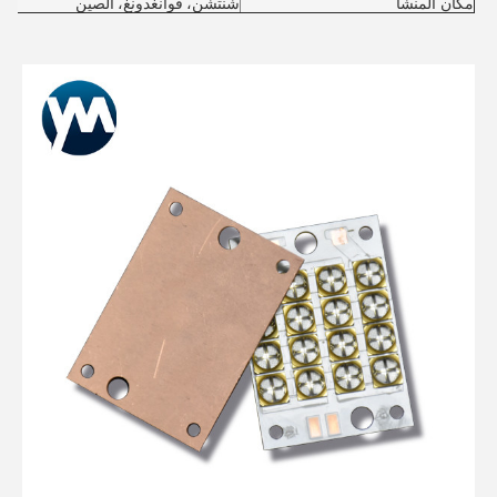
مكان المنشأ
شنتشن، قوانغدونغ، الصين