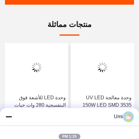
منتجات مماثلة
وحدة معالجة UV LED
وحدة LED للأشعة فوق
150W LED SMD 3535
البنفسجية 280 وات حبات
رقاقة UV LED نظام معالجة
مصباح وحدة الطاقة العالية
Umi
طباعة عدسة كوارتز
LED آلة علاج الأشعة فوق
احصل على افضل سعر
احصل على افضل سعر
البنفسجية
1:35 PM