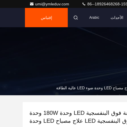
umi@ymleduv.com
86--18926468268-15
الأحداث
إقتباس
Arabic
وحدة الأشعة فوق البنفسجية LED وحدة 180W وحدة
الأشعة فوق البنفسجية LED علاج مصباح LED وحدة