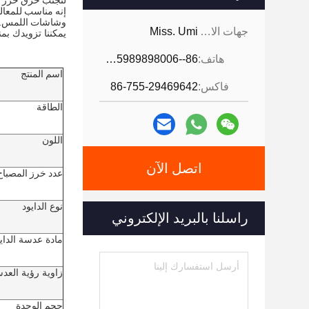
لتجنب حرق خرز الم
إنه مناسب للمعال
وشاشات اللمس.
جهات الاتصال:
Miss. Umi
يمكننا تزويدك ب
هاتف:
86--18926468268-15989898006
اسم المنتج
فاكس:
86-755-29469642
الطاقة
اللون
اتصل الآن
عدد خرز المصباح
نوع الدايود
راسلنا بالبريد الإلكتروني
مادة عدسة الداي
زاوية رؤية العد
حجم الوحدة