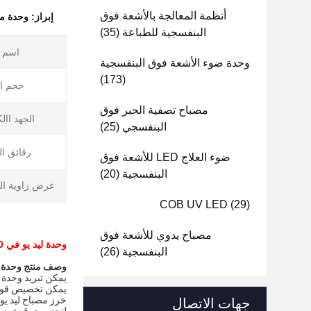
أنظمة المعالجة بالأشعة فوق
إبراز:
وحدة معالجة LED بالأشعة فوق
البنفسجية للطباعة
(35)
اسم ا
وحدة ضوء الأشعة فوق البنفسجية
(173)
حجم ال
مصباح تصفية الحبر فوق
الجهد اال
البنفسجي
(25)
رقائق ال
ضوء العلاج LED للأشعة فوق
البنفسجية
(20)
عرض زاوية ال
COB UV LED
(29)
مصباح يدوي للأشعة فوق
وحدة ليد يو في 180 واط وحدة مصباح معالجة ليد يو في وحدة ليد ضوء ليد عالي الطاقة
البنفسجية
(26)
وصف منتج وحدة ل
يمكن تبريد وحدة لي
يمكن تخصيص قوى 
خرز مصباح ليد يو
جهات الاتصال