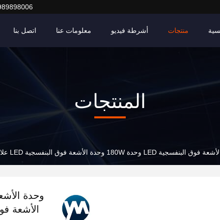
989898006
سية
منتجات
أشرطة فيديو
معلومات عنا
اتصل بنا
المنتجات
 LED وحدة 180W وحدة الأشعة فوق البنفسجية LED علاج مصباح LED وحدة ضوء LED عالية الطاقة