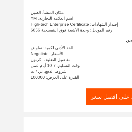
ضوء LED عالية الطاقة
مكان المنشأ: الصين
اسم العلامة التجارية: YM
إصدار الشهادات: High-tech Enterprise Certificate
رقم الموديل: وحدة الأشعة فوق البنفسجية 6056
حن
الحد الأدنى لكمية: تفاوض
الأسعار: Negotiate
تفاصيل التغليف: كرتون
وقت التسليم: 7-10 أيام عمل
شروط الدفع: تي / ت
القدرة على العرض: 100000
على افضل سعر