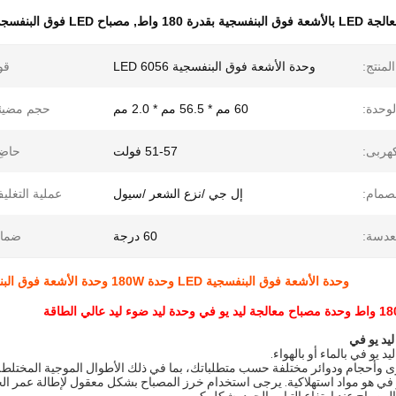
 البنفسجية بقدرة 180 واط
,
مصباح LED فوق البنفسجي عالي الطاقة
لمنتج:
وحدة الأشعة فوق البنفسجية LED 6056
قو
وحدة:
60 مم * 56.5 مم * 2.0 مم
حجم مضيئة
كهربى:
51-57 فولت
حاضِ
صمام:
إل جي /نزع الشعر /سيول
عملية التغلي
عدسة:
60 درجة
ضمان
وحدة الأشعة فوق البنفسجية LED وحدة 180W وحدة الأشعة فوق البنفسجية LED علاج مصباح LED وحدة ضوء LED عالية الطاقة
يد يو في
د يو في بالماء أو بالهواء.
وأحجام ودوائر مختلفة حسب متطلباتك، بما في ذلك الأطوال الموجية المختلطة
 في هو مواد استهلاكية. يرجى استخدام خرز المصباح بشكل معقول لإطالة عمر ال