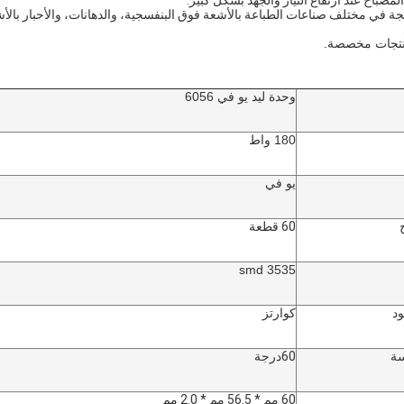
صباح عند ارتفاع التيار والجهد بشكل كبير.
جة في مختلف صناعات الطباعة بالأشعة فوق البنفسجية، والدهانات، والأحبار بالأش
منتجات مخصصة.
وحدة ليد يو في 6056
180 واط
يو في
60 قطعة
3535 smd
ود
كوارتز
سة
60
درجة
60 مم * 56.5 مم * 2.0 مم