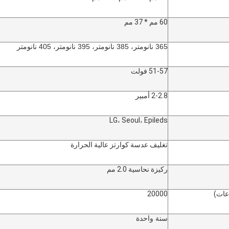
60 مم * 37 مم
365 نانومتر، 385 نانومتر، 395 نانومتر، 405 نانومتر
51-57 فولت
2-2.8 أمبير
LG، Seoul، Epileds
تغليف عدسة كوارتز عالية الحرارة
ركيزة نحاسية 2.0 مم
عات)
20000
سنة واحدة