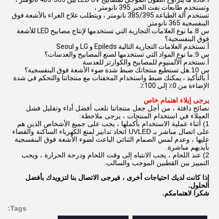
وتستخدم طابعات نفث الحبر 395 نانومتر ،
تستخدم آلة الطباعة 385/395 نانومتر ، ويتطلب علاج الغراء بالأشعة فوق
البنفسجية 365 نانومتر.
س 8.
ما نوع العلامات التجارية التي تستخدمها لإنتاج مصابيح LED للأشعة
فوق البنفسجية؟
أ.
نستخدم العلامات التجارية التالية Epileds و LG و Seoul
س 9.
ما نوع المواد التي تستخدمها لصنع المصابيح والعدسات؟
أ.
نستخدم الألمنيوم للمصابيح والكوارتز للعدسة.
س 10.
هل تستطيع منتجاتك ضبط شدة ضوء الأشعة فوق البنفسجية؟
أ.
بالتأكيد ، يمكنك ضبط واستخدام المخفتات مع منتجاتنا والتحكم في شدة
الإضاءة من 0٪ إلى 100٪.
يرجى إيلاء اهتمام خاص
نصائح دافئة ، من أجل جعل منتجاتنا تلعب أفضل أداء وتقليل فشل
العملاء في استخدام المنتجات ، يرجى ملاحظة:
1) أثناء عملية الاستخدام بأكملها ، يجب على جميع الأشخاص الذين هم
على اتصال مباشر بـ UVLED اتخاذ تدابير لمنع الكهرباء الساكنة والقضاء
عليها ، وعدم لمس الصمام الثنائي الباعث لضوء الأشعة فوق البنفسجية
بأيديهم مباشرة.
2) عند اللحام ، يجب الانتباه إلى وقت اللحام ودرجة الحرارة ، ويجب
التمييز بين القطبين الموجب والسالب.
إذا كانت لديك احتياجات أخرى ، فيرجى الاتصال بنا لتزويدك بأفضل
الحلول.
شكرا لاهتمامكم.
Tags: