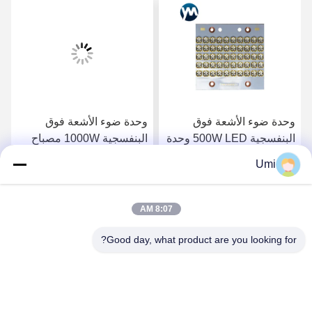
وحدة ضوء الأشعة فوق
وحدة ضوء الأشعة فوق
البنفسجية 500W LED وحدة
البنفسجية 1000W مصباح
ضوء علاج LED UV Water
علاج الأشعة فوق البنفسجية
Umi
Cooling UV LED 395nm
LED عالية الطاقة للأشعة
احصل على افضل سعر
احصل على افضل سعر
فوق البنفسجية لعلاج الفرن
8:07 AM
Good day, what product are you looking for?
shenzhen yuanming co., ltd