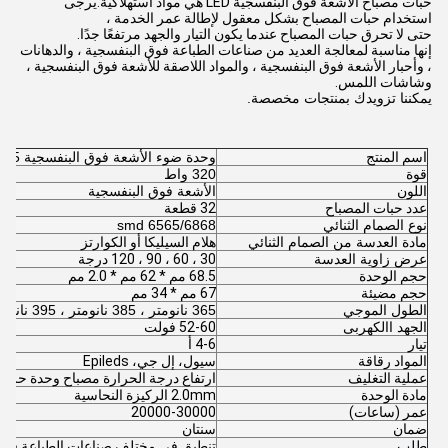
حبات مصباح الأشعة فوق البنفسجية LED هي مواد استهلاكية.يرجى
استخدام حبات المصباح بشكل معقول لإطالة عمر الخدمة ،
حتى لا تحرق حبات المصباح عندما يكون التيار والجهد مرتفعًا جدًا.
إنها مناسبة لمعالجة العديد من صناعات الطباعة فوق البنفسجية ، والدهانات
، وأحبار الأشعة فوق البنفسجية ، والمواد اللاصقة للأشعة فوق البنفسجية ،
وشاشات اللمس.
يمكننا تزويدك بمنتجات مخصصة.
اسم المنتج
وحدة ضوء الأشعة فوق البنفسجية 6145
قوة
320 واط
اللون
الأشعة فوق البنفسجية
عدد حبات المصباح
32 قطعة
نوع الصمام الثنائي
6565/6868 smd
مادة العدسة من الصمام الثنائي
هلام السيليكا أو الكوارتز
عرض زاوية العدسة
30 ، 60 ، 90 ، 120 درجة
حجم الوحدة
68.5 مم * 62 مم * 2.0 مم
حجم مضيئة
67 مم * 34 مم
الطول الموجي
365 نانومتر ، 385 نانومتر ، 395 نانومتر ، 405 نانومتر
الجهد االكهربى
52-60 فولت
تيار
4-6 أ
المواد رقاقة
سيول
، إل جي
، Epileds
عملية التغليف
ارتفاع درجة الحرارة مصباح وحدة حزمة
مادة الوحدة
2.0mm الركيزة النحاسية
عمر (ساعات)
20000-30000
ضمان
سنتان
طلب