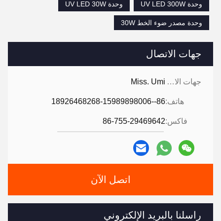
وحدة UV LED 300W
وحدة UV LED 30W
وحدة مصدر ضوء الخط 30W
جهات الاتصال
جهات الاتصال:
Miss. Umi
هاتف:
86--18926468268-15989898006
فاكس:
86-755-29469642
اتصل الآن
راسلنا بالبريد الإلكتروني