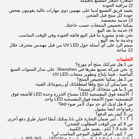
أسعارنا أسعار المصنع بالجملة.
2) مراقبة الجودة
يعتمد فريق التصنيع لدينا على مهنيين ذوي مهارات عالية يقومون بفحص
جودة كل منتج قبل الشحن.
3) خدمة مخصصة
يمكننا تخصيص المنتجات حسب حاجتك.
4) خدمة ما بعد البيع
نحن نقدم مشورة ما قبل البيع فائقة الجودة وفي الوقت المناسب
وخدمة ما بعد البيع ،
سيتم الرد على أي أسئلة حول UV LED من قبل مهندس محترف خلال
12 ساعة.
التعليمات
س 1.هل شركتك منتج أم موزع؟
ج: نحن شركة تصنيع مقرها في Shenzhen. على مدار السنوات السبع
الماضية ، قمنا بإنتاج وتطوير منتجات UV LED.
س 2.هل يمكننا تخصيص المنتج؟
ج: نعم!يمكن أن ننتج وفقًا لمتطلباتك أو رسوماتك الفنية.
س 3.ما هي منتجاتك الرئيسية؟
أ. الأشعة فوق البنفسجية LED مصباح الخرزة.وحدة LED للأشعة فوق
البنفسجية ؛ضوء الأشعة فوق البنفسجية LED واحد.
س 4.هل لديك أي حد موك لأمر ضوء led؟
رقم!واحد أيضا مقبول.
س 5.كيف يتم الدفع؟
أ. T / T ، أمر ضمان التجارة علي بابا.يمكنك أيضًا اختيار طرق دفع أخرى.
س 6.كم من الوقت المطلوب للشحن؟
A. عادة 3-7 أيام ، يعتمد على الكمية.
س 7.
كيف أعرف الطول الموجي المناسب لي؟
أ.
عادةً ما يتراوح الطول الموجي لمصابيح LED UV بين 365-405 نانومتر ،