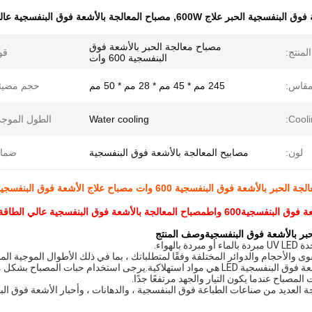
فوق البنفسجية الحبر علاج 600W
,
مصباح المعالجة بالأشعة فوق البنفسجية عالي
مصباح معالجة الحبر بالأشعة فوق
لمنتج:
قو
البنفسجية 600 وات
قاس:
245 مم * 45 مم * 28 مم * 50 مم
حجم مضيئة
Cooli
Water cooling
الطول الموج
لون:
مصابيح المعالجة بالأشعة فوق البنفسجية
ضمان
ق البنفسجية 600 وات مصباح علاج الأشعة فوق البنفسجية عالي الطاقة علاج تبريد المياه بالأشعة فوق البنفسجية LED
ة فوق البنفسجية
600 واط
مصباح المعالجة بالأشعة فوق البنفسجية عالي الطاقة 
بر بالأشعة فوق البنفسجية
وصف المنتج
 بالهواء.
والأحجام والدوائر المختلفة وفقًا لمتطلباتك ، بما في ذلك الأطوال الموجية الم
.يرجى استخدام حبات المصباح بشكل معقول لإطالة عمر الخدمة ،
لمصباح عندما يكون التيار والجهد مرتفعًا جدًا.
جة العديد من صناعات الطباعة فوق البنفسجية ، والدهانات ، وأحبار الأشعة فوق ا