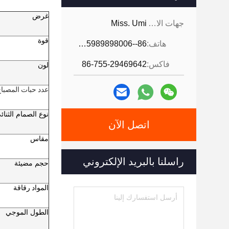
غرض
جهات الاتصال:
Miss. Umi
قوة
هاتف:
86--18926468268-15989898006
فاكس:
86-755-29469642
لون
عدد حبات المصبا
نوع الصمام الثنائ
اتصل الآن
مقاس
راسلنا بالبريد الإلكتروني
حجم مضيئة
المواد رقاقة
الطول الموجي