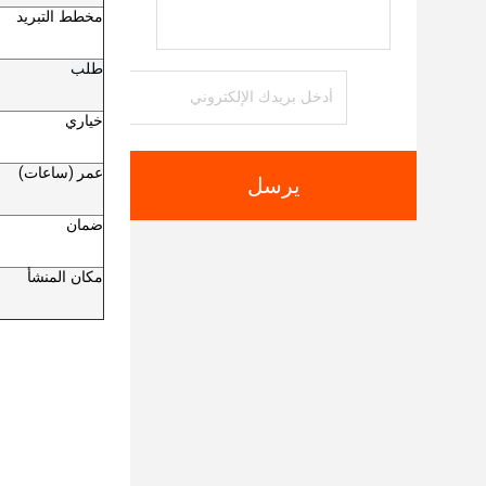
مخطط التبريد
طلب
خياري
عمر (ساعات)
يرسل
ضمان
مكان المنشأ