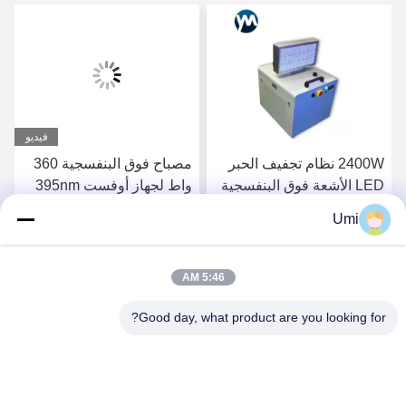
فيديو
2400W نظام تجفيف الحبر
مصباح فوق البنفسجية 360
LED الأشعة فوق البنفسجية
واط لجهاز أوفست 395nm
مصباح تبريد المياه
UV ضوء طابعة مسطحة led
Umi
uva
احصل على افضل سعر
احصل على افضل سعر
5:46 AM
Good day, what product are you looking for?
shenzhen yuanming co., ltd