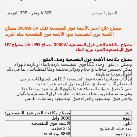
الطول الموجي:
365 نانومتر ، 395 نانومتر
مصباح علاج الحبر بالأشعة فوق البنفسجية 3000W UV LED مصباح
الأشعة فوق البنفسجية ضوء الأشعة فوق البنفسجية مياه التبريد
مصباح مكافحة الحبر فوق البنفسجية 3000W مصباح UV LED مصباح UV
فوق البنفسجية الضوء تبريد الماء
مصباح مكافحة الأشعة فوق البنفسجية
وصف المنتج
ويمكن أن تكون وحدة LED فوق البنفسجية باردة بالماء أو باردة بالهواء.
يمكن تخصيص طاقات وأحجام ودوائر مختلفة وفقًا لمتطلباتك ، بما في ذلك
أطوال موجة مختلطة.
إنّ لُبّات مصابيح الأشعة فوق البنفسجية LED هي مُستهلكات. يرجى
استخدام لُبّات المصابيح بشكل معقول لتمديد عمر الخدمة.
حتى لا تحرق حبيبات المصباح عندما يكون التيار والجهد مرتفعا جدا.
وهي مناسبة لتقوية مختلف صناعات الطباعة فوق البنفسجية والألوان
والحبر فوق البنفسجية والغراء فوق البنفسجية وشاشات اللمس.
البند
مصباح مكافحة الحبر فوق البنفسجي 3000 واط
القوة
3000 واط
اللون
الأشعة فوق البنفسجية
عدد حبات المصابيح
315 قطعة
نوع الديود
6868 نوع smd