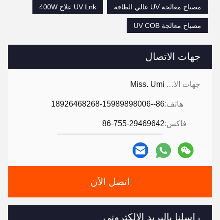
مصباح معالجة UV عالي الطاقة
UV Lnk علاج 400W
مصباح معالجة UV COB
جهات الاتصال
جهات الاتصال:
Miss. Umi
هاتف:
86--18926468268-15989898006
فاكس:
86-755-29469642
اتصل الآن
راسلنا بالبريد الإلكتروني