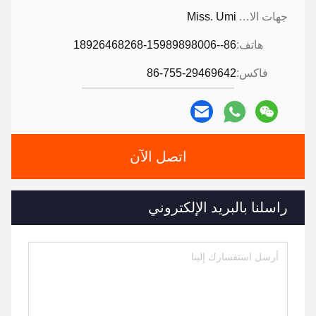
جهات الاتصال:
Miss. Umi
هاتف:
86--18926468268-15989898006
فاكس:
86-755-29469642
اتصل الآن
راسلنا بالبريد الإلكتروني