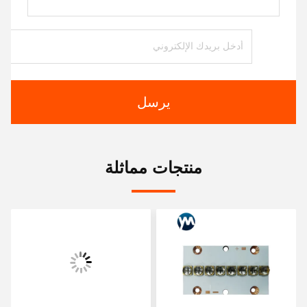
يرسل
منتجات مماثلة