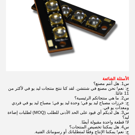
الأسئلة الشائعة
س1. هل أنتم مصنع؟
ج: نعم! نحن مصنع في شنتشن. لقد كنا ننتج منتجات ليد يو في لأكثر من
11 عامًا.
س2. ما هي منتجاتكم الرئيسية؟
ج: خرزات مصباح ليد يو في؛ وحدة ليد يو في؛ مصباح ليد يو في فردي
ومعدات يو في.
س3. هل لديكم أي قيود على الحد الأدنى للطلب (MOQ) لطلبات إضاءة
ليد؟
لا! قطعة واحدة مقبولة أيضًا.
س4. هل يمكننا تخصيص المنتجات؟
ج: نعم! يمكننا الإنتاج وفقًا لمتطلباتك أو رسوماتك الفنية.