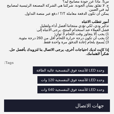
س5. ماذا عن جودة مصابيح ليد؟
ج: لا تقلق بشأن الجودة. شركتنا هي الشركة المصنعة الرئيسية لمصابيح
ليد في الصين.
يمكن أن تكون الدفعة معاملة T/T / دفع عبر منصة التداول.
أمور تتطلب الانتباه
تذكير ودي، لكي تؤدي منتجاتنا أفضل أداء
ولتقليل
،
فشل العملاء عند استخدام المنتج، يرجى الانتباه إلى:
1) يجب ألا يتجاوز وقت اللحام 3 ثوانٍ؛
2) يجب أن تكون درجة حرارة اللحام أقل من 260 درجة مئوية.
3) يُسمح بلحام إعادة التدفق مرة واحدة فقط.
إذا كانت لديك احتياجات أخرى، يرجى الاتصال بنا لتزويدك بأفضل حل.
شكراً لاهتمامك.
Tags:
وحدة LED للأشعة فوق البنفسجية عالية الطاقة
وحدة LED للأشعة فوق البنفسجية 120 وات
وحدة LED للأشعة فوق البنفسجية 640 وات
جهات الاتصال