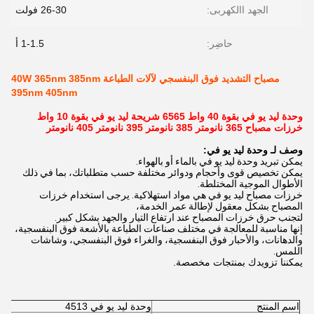
الجهد االكهربى:
26-30 فولت
حاضِر:
1-1.5 أ
مصباح التشديد فوق البنفسجي لآلات الطباعة 40W 365nm 385nm
395nm 405nm
وحدة ليد يو في بقوة 40 واط 6565 شريحة ليد يو في بقوة 10 واط
خرزات مصباح 365 نانومتر 385 نانومتر 395 نانومتر 405 نانومتر
وصف
لـ
وحدة ليد يو في:
يمكن تبريد وحدة ليد يو في بالماء أو بالهواء.
يمكن تخصيص قوى وأحجام ودوائر مختلفة حسب متطلباتك، بما في ذلك
الأطوال الموجية المختلطة.
خرزات مصباح ليد يو في هي مواد استهلاكية. يرجى استخدام خرزات
المصباح بشكل معقول لإطالة عمر الخدمة،
لتجنب حرق خرزات المصباح عند ارتفاع التيار والجهد بشكل كبير.
إنها مناسبة للمعالجة في مختلف صناعات الطباعة بالأشعة فوق البنفسجية،
والدهانات، والأحبار فوق البنفسجية، والغراء فوق البنفسجي، وشاشات
اللمس.
يمكننا تزويدك بمنتجات مخصصة.
اسم المنتج
وحدة ليد يو في 4513