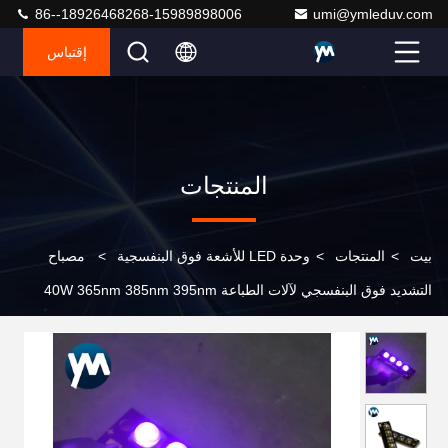
86--18926468268-15989898006
umi@ymleduv.com
إقتباس
المنتجات
بيت
>
المنتجات
>
وحدة LED للأشعة فوق البنفسجية
>
مصباح
التشديد فوق البنفسجي لآلات الطباعة 40W 365nm 385nm 395nm
405nm