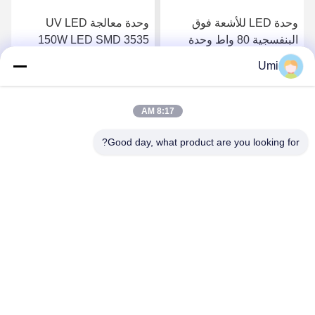
وحدة LED للأشعة فوق
وحدة معالجة UV LED
البنفسجية 80 واط وحدة
150W LED SMD 3535
LED ضوء الأشعة فوق
رقاقة UV LED نظام معالجة
Umi
البنفسجية حبر علاج طباعة
طباعة عدسة كوارتز
احصل على افضل سعر
احصل على افضل سعر
صناعات الكوارتز عدسة
8:17 AM
Good day, what product are you looking for?
shenzhen yuanming co., ltd
umi@ymleduv.com
86--18926468268-15989898006
الطابق الثالث، المبنى 2، منطقة جينغشينغ الصناعية، رقم 119
شارع هوافان، شارع دالانغ، منطقة لونغهوا، شنشن، 518109