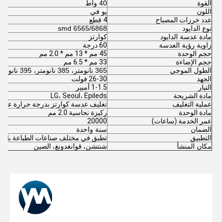
القوة
40 واط
اللون
يو في
عدد خرزات المصباح
4 قطع
نوع الدايود
6565/6868 smd
مادة عدسة الدايود
كوارتز
زاوية رؤية العدسة
60 درجة
حجم الوحدة
45 مم * 13 مم * 2.0 مم
حجم الإضاءة
33 مم * 6.5 مم
الطول الموجي
365 نانومتر، 385 نانومتر، 395 نانومتر، 405 نانومتر
الجهد
26-30 فولت
التيار
1-1.5 أمبير
مادة الشريحة
LG، Seoul، Epileds
عملية التغليف
تغليف عدسة كوارتز بدرجة حرارة عالية
مادة الوحدة
ركيزة نحاسية 2.0 مم
عمر الخدمة (ساعات)
20000
الضمان
سنة واحدة
التطبيق
تطبق في مختلف صناعات الطباعة بالأشع
مكان المنشأ
شنتشن، قوانغدونغ، الصين