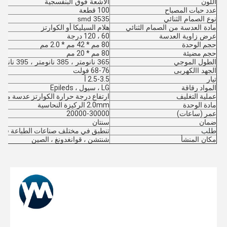
اللون
الأشعة فوق البنفسجية
عدد حبات المصباح
100 قطعة
نوع الصمام الثنائي
3535 smd
مادة العدسة من الصمام الثنائي
هلام السيليكا أو الكوارتز
عرض زاوية العدسة
60 ، 120 درجة
حجم الوحدة
80 مم * 42 مم * 2.0 مم
حجم مضيئة
80 مم * 20 مم
الطول الموجي
365 نانومتر ، 385 نانومتر ، 395 نانومتر ، 405 نانومتر
الجهد االكهربى
68-76 فولت
تيار
2.5-3.5 أ
المواد رقاقة
LG ، سيول ، Epileds
عملية التغليف
ارتفاع درجة حرارة الكوارتز عدسة مصب
مادة الوحدة
2.0mm الركيزة النحاسية
عمر (ساعات)
20000-30000
ضمان
سنتان
طلب
تنطبق في مختلف صناعات الطباعة فوق 
مكان المنشأ
شنتشن ، قوانغدونغ ، الصين