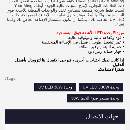
YuanMing دائمًا فائدة العملاء كأهم شيء.لذلك ، نستخدم أفضل المواد
ذات العلامات التجارية لإنتاج منتجات عالية الجودة.أيضًا ، YuanMing
ليست فقط شركة مصنعة لمصابيح LED والوحدات النمطية للأشعة فوق
البنفسجية ، ولكنها أيضًا موفر حلول تطبيقات الإضاءة لجميع احتياجات
UV LED الخاصة بك ، يمكننا أن نكون مستشار الإضاءة الخاص بك وقتما
تشاء.
ميزة
ا
F
وحدة LED للأشعة فوق البنفسجية
• قوة وكفاءة عالية وموثوقية عالية
• عمر تشغيل طويل ، فشل في الإضاءة المنخفضة
• حماية البيئة وتوفير الطاقة
• جهاز حماية زينر ديود
إذا كانت لديك احتياجات أخرى ، فيرجى الاتصال بنا لتزويدك بأفضل
الحلول.
شكرا لاهتمامكم.
Tags:
وحدة UV LED 300W
وحدة UV LED 30W
وحدة مصدر ضوء الخط 30W
جهات الاتصال