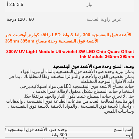
تيار:
2.5-3.5 أ
عرض زاوية العدسة:
60 ، 120 درجة
الأشعة فوق البنفسجية 300 واط 3 واط LED رقاقة كوارتز أوفست حبر
الأشعة فوق البنفسجية وحدة مصباح 365nm 395nm
300W UV Light Module Ultraviolet 3W LED Chip Quarz Offset
Ink Module 365nm 395nm
وصف المنتج وحدة ضوء الأشعة فوق البنفسجية
يمكن تبريد وحدة ضوء الأشعة فوق البنفسجية بالماء أو تبريد الهواء.
يمكن تخصيص القوى والأحجام والدوائر المختلفة وفقًا لمتطلباتك ، بما في
ذلك الأطوال الموجية المختلطة.
حبات مصباح الأشعة فوق البنفسجية LED هي مواد استهلاكية.يرجى
استخدام حبات المصباح بشكل معقول لإطالة عمر الخدمة ،
حتى لا تحرق حبات المصباح عندما يكون التيار والجهد مرتفعًا جدًا.
إنها مناسبة لمعالجة العديد من صناعات الطباعة فوق البنفسجية ، والدهانات
، وأحبار الأشعة فوق البنفسجية ، والمواد اللاصقة للأشعة فوق البنفسجية ،
وشاشات اللمس.
اسم المنتج
وحدة ضوء الأشعة فوق البنفسجية 8042
قوة
300 واط