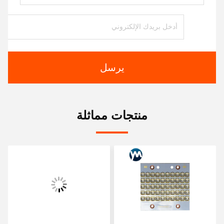
يرسل
منتجات مماثلة