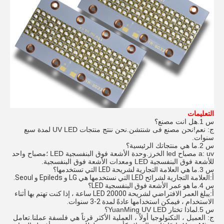
التعليمات
س 1.هل انت مصنع؟
ج: نعم!نحن مصنع فى شنتشن.نحن ننتج منتجات UV LED لمدة سبع
سنوات.
س 2.ما هي منتجاتك الرئيسية؟
a: uv مصباح led الخرز.وحدة الأشعة فوق البنفسجية LED ؛مصباح واحد
للأشعة فوق البنفسجية LED ومعدات الأشعة فوق البنفسجية.
س 3.
ما هي العلامة التجارية لشريحة LED التي تستخدمها؟
أ:
العلامة التجارية لشرائح LED التي نستخدمها هي LG و Epileds و Seoul.
س 4.
ما هو عمر الأشعة فوق البنفسجية LED؟
أ:
يبلغ العمر الافتراضي لشريحة LED 20000 ساعة ، إذا كنت تهتم بها أثناء
الاستخدام ، فيمكن استخدامها عادةً لمدة 2-3 سنوات.
س 5.
لماذا تختار YuanMing UV LED؟
ج: العميل ، التكنولوجيا أولاً ، العملية الأكثر قرناً هي فلسفة عملنا.تعامل