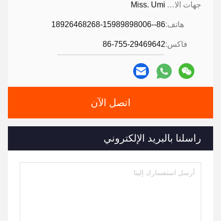
جهات الاتصال:
Miss. Umi
هاتف:
86--18926468268-15989898006
فاكس:
86-755-29469642
اتصل الآن
راسلنا بالبريد الإلكتروني