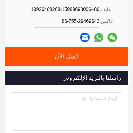
هاتف:
86--18926468268-15989898006
فاكس:
86-755-29469642
اتصل الآن
راسلنا بالبريد الإلكتروني