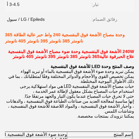
تيار:
3-4.5 أ
رقائق الصمام:
LG / Epileds / سيول
وحدة مصباح الأشعة فوق البنفسجية 240 واط حبر عالية الطاقة 365
نانومتر 385 نانومتر 395 نانومتر 405 نانومتر
240W الأشعة فوق البنفسجية وحدة ضوء مصباح الأشعة فوق البنفسجية
علاج الحبر
قوة عالية
365 نانومتر 385 نانومتر 395 نانومتر 405 نانومتر
وصف المنتج وحدة LED للأشعة فوق البنفسجية
يمكن تبريد وحدة ضوء الأشعة فوق البنفسجية بالماء أو تبريد الهواء.
يمكن تخصيص القوى والأحجام والدوائر المختلفة وفقًا لمتطلباتك ، بما في
ذلك الأطوال الموجية المختلطة.
حبات مصباح الأشعة فوق البنفسجية LED هي مواد استهلاكية.يرجى
استخدام حبات المصباح بشكل معقول لإطالة عمر الخدمة ،
حتى لا تحرق حبات المصباح عندما يكون التيار والجهد مرتفعًا جدًا.
إنها مناسبة لمعالجة العديد من صناعات الطباعة فوق البنفسجية ، والدهانات
، وأحبار الأشعة فوق البنفسجية ، والمواد اللاصقة للأشعة فوق البنفسجية ،
وشاشات اللمس.
يمكننا تزويدك بمنتجات مخصصة.
اسم المنتج
وحدة ضوء الأشعة فوق البنفسجية 2174