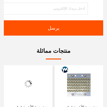
يرسل
منتجات مماثلة