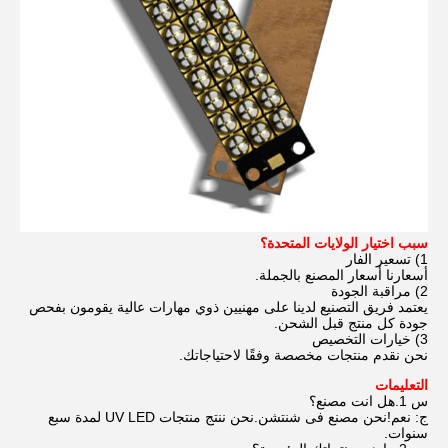
سبب اختيار الولايات المتحدة؟
1) تسعير الفار
أسعارنا أسعار المصنع بالجملة.
2) مراقبة الجودة
يعتمد فريق التصنيع لدينا على مهنيين ذوي مهارات عالية يقومون بفحص
جودة كل منتج قبل الشحن.
3) خيارات التخصيص
نحن نقدم منتجات مخصصة وفقًا لاحتياجاتك.
التعليمات
س 1.هل انت مصنع؟
ج: نعم!نحن مصنع فى شنتشن.نحن ننتج منتجات UV LED لمدة سبع
سنوات.