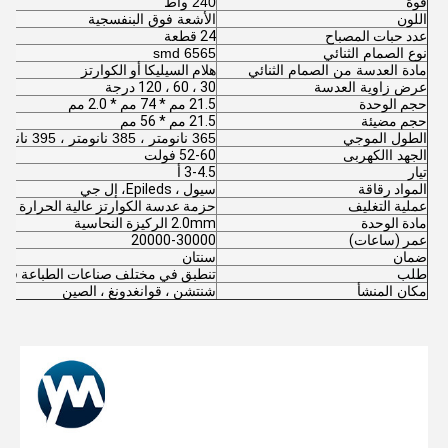
قوة
240 واط
اللون
الأشعة فوق البنفسجية
عدد حبات المصباح
24 قطعة
نوع الصمام الثنائي
6565 smd
مادة العدسة من الصمام الثنائي
هلام السيليكا أو الكوارتز
عرض زاوية العدسة
30 ، 60 ، 120 درجة
حجم الوحدة
21.5 مم * 74 مم * 2.0 مم
حجم مضيئة
21.5 مم * 56 مم
الطول الموجي
365 نانومتر ، 385 نانومتر ، 395 نانومتر ، 405 نانومتر
الجهد االكهربى
52-60 فولت
تيار
3-4.5 أ
المواد رقاقة
سيول ، Epileds
، إل جي
عملية التغليف
حزمة عدسة الكوارتز عالية الحرارة
مادة الوحدة
2.0mm الركيزة النحاسية
عمر (ساعات)
20000-30000
ضمان
سنتان
طلب
تنطبق في مختلف صناعات الطباعة فوق 
مكان المنشأ
شنتشن ، قوانغدونغ ، الصين