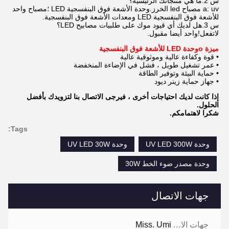
س 2.ما هي منتجاتك الرئيسية؟
a: uv مصباح led الخرز.وحدة الأشعة فوق البنفسجية LED ؛مصباح واحد
للأشعة فوق البنفسجية LED ومعدات الأشعة فوق البنفسجية.
س 3.هل لديك أي قيود موك على طلبيات مصابيح LED؟
لاتفعل!واحد أيضا مقبول.
ميزة o
وحدة LED للأشعة فوق البنفسجية
• قوة وكفاءة عالية وموثوقية عالية
• عمر تشغيل طويل ، فشل في الإضاءة المنخفضة
• حماية البيئة وتوفير الطاقة
• جهاز حماية زينر ديود
إذا كانت لديك احتياجات أخرى ، فيرجى الاتصال بنا لتزويدك بأفضل
الحلول.
شكرا لاهتمامكم.
Tags:
وحدة UV LED 300W
وحدة UV LED 30W
وحدة مصدر ضوء الخط 30W
جهات الاتصال
جهات الاتصال:
Miss. Umi